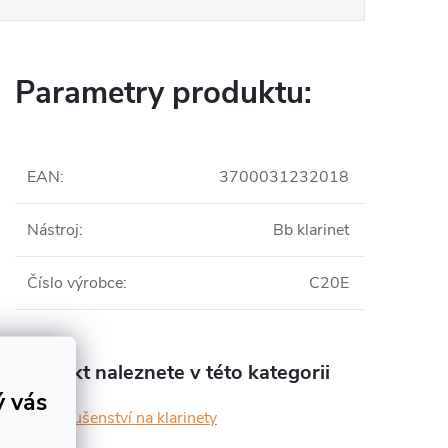
Parametry produktu:
EAN
:
3700031232018
Nástroj
:
Bb klarinet
Číslo výrobce
:
C20E
Produkt naleznete v této kategorii
ý vás
Příslušenství na klarinety