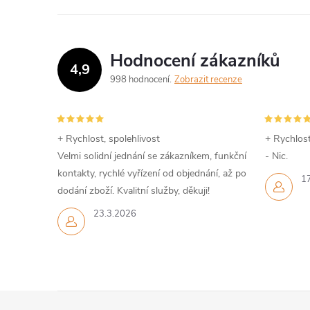
Hodnocení zákazníků
4,9
998 hodnocení
Zobrazit recenze
+ Rychlost, spolehlivost
+ Rychlost
Velmi solidní jednání se zákazníkem, funkční
- Nic.
kontakty, rychlé vyřízení od objednání, až po
1
dodání zboží. Kvalitní služby, děkuji!
23.3.2026
Z