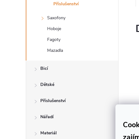
n
Příslušenství
e
Saxofony
Hoboje
l
Fagoty
Mazadla
Bicí
Dětské
Příslušenství
Nářadí
Cook
Materiál
zají