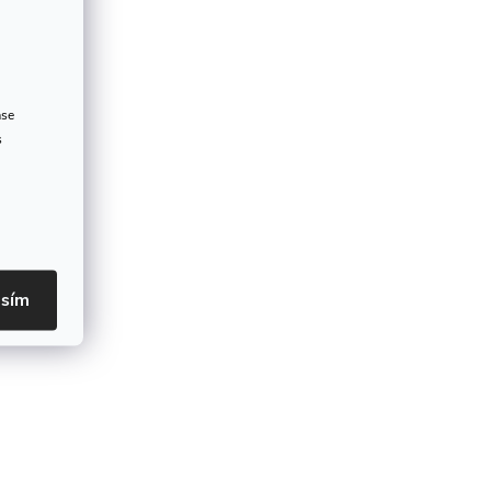
ase
s
asím