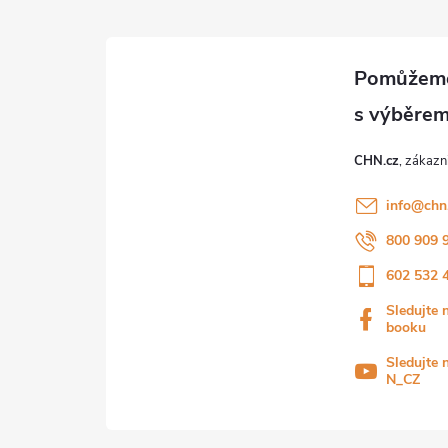
CHN.cz
info
@
chn
800 909 
602 532 
Sledujte 
booku
Sledujte 
N_CZ