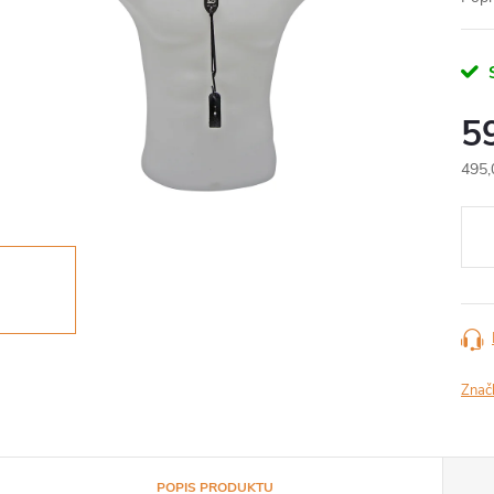
S
5
495,
Měr
cena
Znač
POPIS PRODUKTU