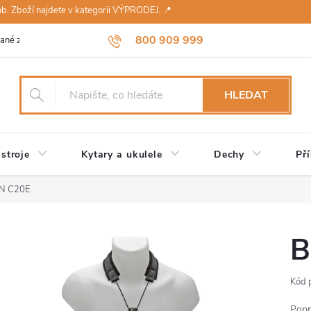
sob. Zboží najdete v kategorii VÝPRODEJ. 📍
800 909 999
ané značky
Návody a údržba
Reklamace
Obchodní podmínky 
HLEDAT
stroje
Kytary a ukulele
Dechy
Pří
N C20E
B
Kód 
Popr