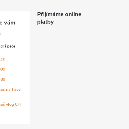
Přijímáme online
platby
.cz
999
489
nás na Face
náš vlog CH