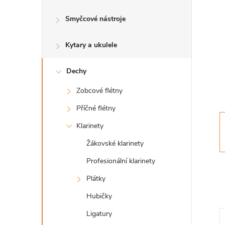
s
Smyčcové nástroje
t
Kytary a ukulele
r
a
Dechy
Zobcové flétny
n
Příčné flétny
n
Klarinety
Žákovské klarinety
í
Profesionální klarinety
p
Plátky
Hubičky
a
Ligatury