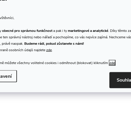
vštěvníci,
ty
obecné pro správnou funkčnost
a pak i ty
marketingové a analytické
. Díky těmto z
 ten správný nástroj nebo nářadí a pochopíme, co vás nejvíce zajímá. Nechceme vá
, právě naopak.
Budeme rádi, pokud zůstanete s námi!
hraně osobních údajů najdete
zde
.
ě můžete všechny volitelné cookies i odmítnout (blokovat) kliknutím
zde
avení
Souhl