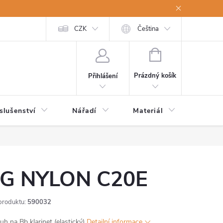
a osobní údaje
Odstoupení od kupní smlouvy
CZK
Čeština
NÁKUPNÍ
KOŠÍK
Prázdný košík
Přihlášení
slušenství
Nářadí
Materiál
Dětsk
G NYLON C20E
produktu:
590032
uh na Bb klarinet (elastický)
Detailní informace