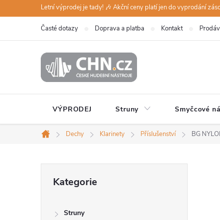
Přejít
Letní výprodej je tady! 🎶 Akční ceny platí jen do vyprodání zá
na
Časté dotazy
Doprava a platba
Kontakt
Prodáv
obsah
VÝPRODEJ
Struny
Smyčcové ná
Dechy
Klarinety
Příslušenství
BG NYLO
Domů
P
Přeskočit
Kategorie
kategorie
o
Struny