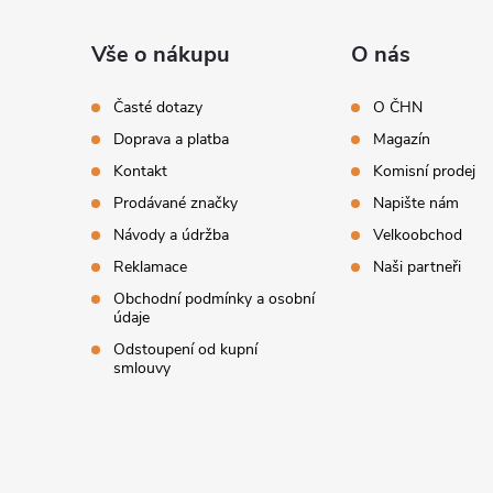
á
Vše o nákupu
O nás
p
Časté dotazy
O ČHN
Doprava a platba
Magazín
a
Kontakt
Komisní prodej
t
Prodávané značky
Napište nám
Návody a údržba
Velkoobchod
í
Reklamace
Naši partneři
Obchodní podmínky a osobní
údaje
Odstoupení od kupní
smlouvy