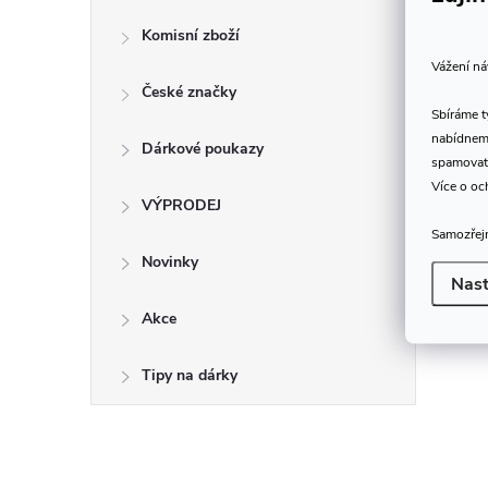
Komisní zboží
Vážení ná
České značky
Sbíráme 
nabídneme
Dárkové poukazy
spamovat
Více o oc
VÝPRODEJ
Samozřejm
Novinky
Nast
Akce
Tipy na dárky