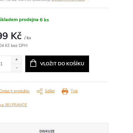
kladem prodejna
6 ks
99 Kč
/ ks
04 Kč bez DPH
ná
:
VLOŽIT DO KOŠÍKU
Dotaz k produktu
Sdílet
Tisk
ka:
BG FRANCE
DISKUZE