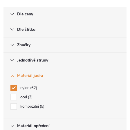
Dle ceny
Dle štítku
Značky
Jednotlivé struny
Materiál jádra
nylon
62
ocel
2
kompozitní
5
Materiál opředení