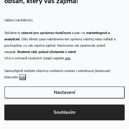
obsah, který vás zajímá!
t
CHN.cz
í
info
@
chn.cz
Vážení návštěvníci,
800 909 999
Sbíráme ty
obecné pro správnou funkčnost
a pak i ty
marketingové a
602 532 489
analytické
. Díky těmto zase nabídneme ten správný nástroj nebo nářadí a
pochopíme, co vás nejvíce zajímá. Nechceme vás spamovat, právě
Sledujte nás na Facebooku
naopak.
Budeme rádi, pokud zůstanete s námi!
Více o ochraně osobních údajů najdete
zde
.
Sledujte náš vlog CHN_CZ
Samozřejmě můžete všechny volitelné cookies i odmítnout (blokovat)
kliknutím
zde
Vše o nákupu
Nastavení
O nás
Souhlasím
Přijímáme online platby