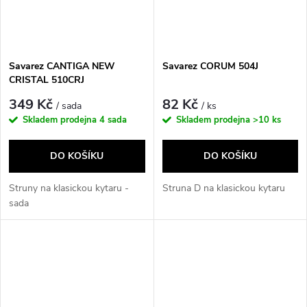
Savarez CANTIGA NEW
Savarez CORUM 504J
CRISTAL 510CRJ
349 Kč
82 Kč
/ sada
/ ks
Skladem prodejna
4 sada
Skladem prodejna
>10 ks
DO KOŠÍKU
DO KOŠÍKU
Struny na klasickou kytaru -
Struna D na klasickou kytaru
sada