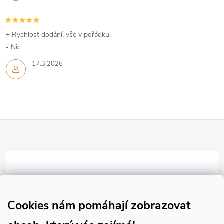
v
ý
p
+ Rychlost dodání, vše v pořádku.
- Nic.
i
17.3.2026
s
u
Z
á
p
a
Cookies nám pomáhají zobrazovat