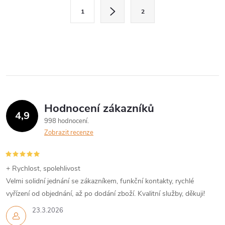
l
S
1
2
t
á
r
d
á
a
n
k
c
o
í
v
Hodnocení zákazníků
4,9
á
p
998 hodnocení
n
Zobrazit recenze
r
í
v
+ Rychlost, spolehlivost
k
Velmi solidní jednání se zákazníkem, funkční kontakty, rychlé
vyřízení od objednání, až po dodání zboží. Kvalitní služby, děkuji!
y
23.3.2026