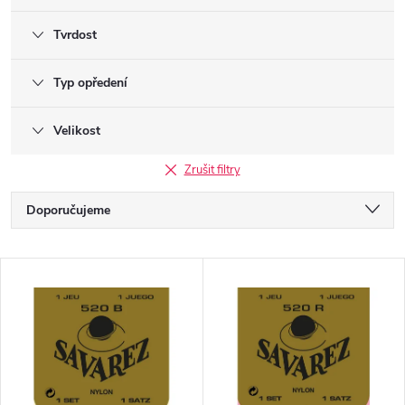
Tvrdost
Typ opředení
Velikost
Zrušit filtry
Ř
Doporučujeme
a
Nejlevnější
V
Nejdražší
z
ý
Nejprodávanější
e
p
Abecedně
n