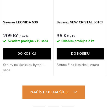
Savarez LEONIDA 530
Savarez NEW CRISTAL 501CJ
209 Kč
36 Kč
/ sada
/ ks
Skladem prodejna
>10 sada
Skladem prodejna
2 ks
DO KOŠÍKU
DO KOŠÍKU
Struny na klasickou kytaru -
Struna E na klasickou kytaru
sada
O
NAČÍST 10 DALŠÍCH
v