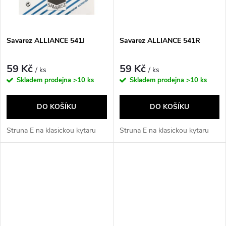
ů
Savarez ALLIANCE 541J
Savarez ALLIANCE 541R
59 Kč
59 Kč
/ ks
/ ks
Skladem prodejna
>10 ks
Skladem prodejna
>10 ks
DO KOŠÍKU
DO KOŠÍKU
Struna E na klasickou kytaru
Struna E na klasickou kytaru