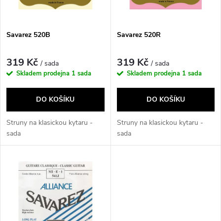
i
í
s
p
Savarez 520B
Savarez 520R
p
r
319 Kč
319 Kč
/ sada
/ sada
r
Skladem prodejna
1 sada
Skladem prodejna
1 sada
o
o
DO KOŠÍKU
DO KOŠÍKU
d
d
Struny na klasickou kytaru -
Struny na klasickou kytaru -
u
sada
sada
u
k
k
t
t
ů