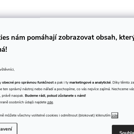
ies nám pomáhají zobrazovat obsah, kter
má!
K tomuto produktu doporuču
vštěvníci,
ty
obecné pro správnou funkčnost
a pak i ty
marketingové a analytické
. Díky těmto z
 ten správný nástroj nebo nářadí a pochopíme, co vás nejvíce zajímá. Nechceme vá
, právě naopak.
Budeme rádi, pokud zůstanete s námi!
hraně osobních údajů najdete
zde
.
ě můžete všechny volitelné cookies i odmítnout (blokovat) kliknutím
zde
avení
Souhl