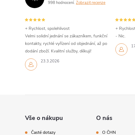
998 hodnocení
Zobrazit recenze
+ Rychlost, spolehlivost
+ Rychlost
Velmi solidní jednání se zákazníkem, funkční
- Nic.
kontakty, rychlé vyřízení od objednání, až po
1
dodání zboží. Kvalitní služby, děkuji!
23.3.2026
Z
á
Vše o nákupu
O nás
p
Časté dotazy
O ČHN