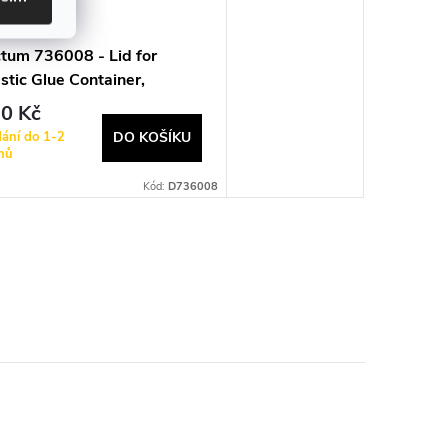
tum 736008 - Lid for
stic Glue Container,
stic, 1 l
0 Kč
ání do 1-2
DO KOŠÍKU
nů
Kód:
D736008