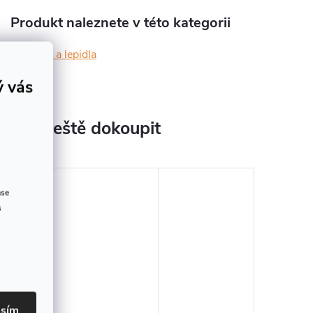
Produkt naleznete v této kategorii
Klihy a lepidla
ý vás
jeme ještě dokoupit
ase
s
asím