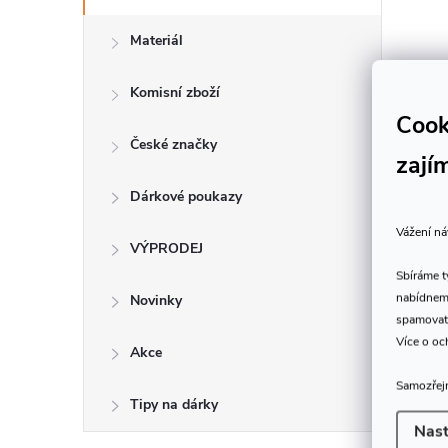
Materiál
Komisní zboží
Cook
České značky
zají
Dárkové poukazy
Vážení ná
VÝPRODEJ
Sbíráme 
nabídneme
Novinky
spamovat
Více o oc
Akce
Samozřejm
Tipy na dárky
Nast