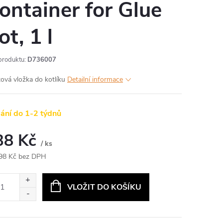
ontainer for Glue
ot, 1 l
produktu:
D736007
tová vložka do kotlíku
Detailní informace
ání do 1-2 týdnů
38 Kč
/ ks
98 Kč bez DPH
ná
:
VLOŽIT DO KOŠÍKU