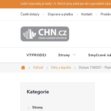
Přejít
Letní výprodej je tady! 🎶 Akční ceny platí jen do vyprodání zá
na
Časté dotazy
Doprava a platba
Kontakt
Prodáv
obsah
VÝPRODEJ
Struny
Smyčcové ná
Nářadí
Klihy a lepidla
Dictum 736007 - Plasti
Domů
P
Přeskočit
Kategorie
kategorie
o
Struny