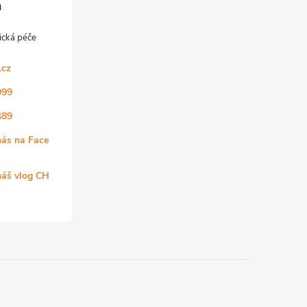
.cz
999
489
nás na Face
náš vlog CH