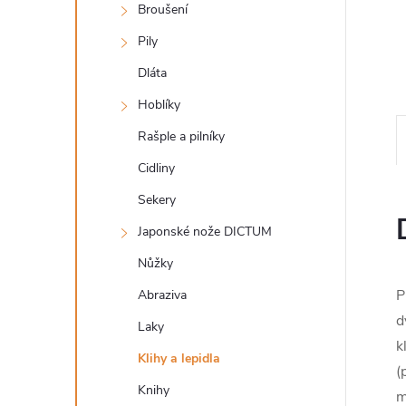
n
Broušení
e
Pily
Dláta
l
Hoblíky
Rašple a pilníky
Cidliny
Sekery
Japonské nože DICTUM
Nůžky
P
Abraziva
d
Laky
k
Klihy a lepidla
(
Knihy
m