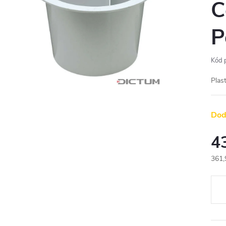
C
P
Kód 
Plas
Dod
4
361,
Měr
cena