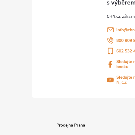
CHN.cz
info
@
chn
800 909 
602 532 
Sledujte 
booku
Sledujte 
N_CZ
Prodejna Praha