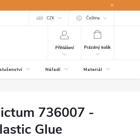
a osobní údaje
Odstoupení od kupní smlouvy
CZK
Čeština
NÁKUPNÍ
KOŠÍK
Prázdný košík
Přihlášení
slušenství
Nářadí
Materiál
Dětsk
ictum 736007 -
lastic Glue