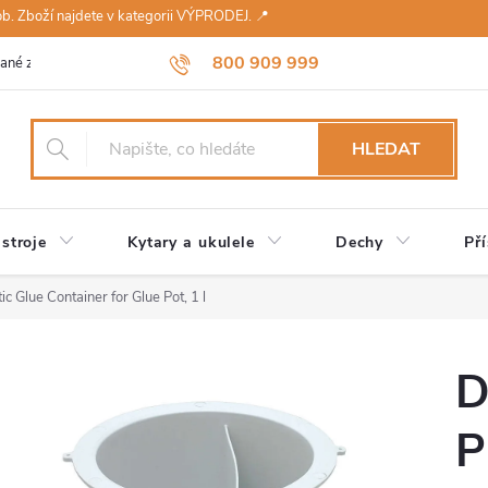
sob. Zboží najdete v kategorii VÝPRODEJ. 📍
800 909 999
ané značky
Návody a údržba
Reklamace
Obchodní podmínky 
HLEDAT
stroje
Kytary a ukulele
Dechy
Pří
c Glue Container for Glue Pot, 1 l
D
P