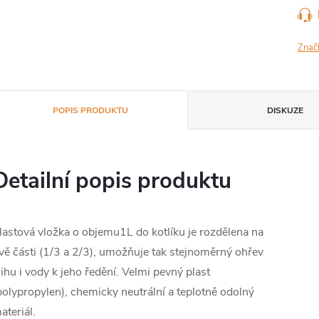
Znač
POPIS PRODUKTU
DISKUZE
Detailní popis produktu
lastová vložka o objemu1L do kotlíku je rozdělena na
vě části (1/3 a 2/3), umožňuje tak stejnoměrný ohřev
lihu i vody k jeho ředění. Velmi pevný plast
polypropylen), chemicky neutrální a teplotně odolný
ateriál.