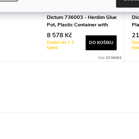
Dictum 736003 - Herdim Glue
Dic
Pot, Plastic Container with
Pla
Lid, 1 L, 230 V
Pla
8 578 Kč
21
Dodání do 1-2
Dod
DO KOŠÍKU
týdnů
týd
Kód:
D736003