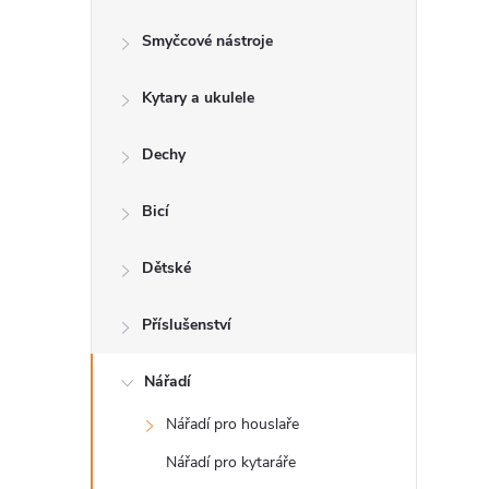
s
Smyčcové nástroje
t
Kytary a ukulele
r
a
Dechy
n
Bicí
n
Dětské
í
Příslušenství
p
Nářadí
Nářadí pro houslaře
a
Nářadí pro kytaráře