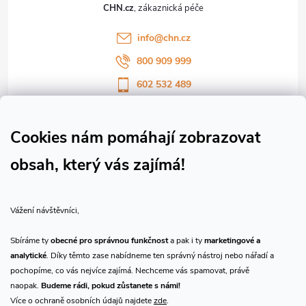
t
CHN.cz
í
info
@
chn.cz
800 909 999
602 532 489
Sledujte nás na Facebooku
Sledujte náš vlog CHN_CZ
Cookies nám pomáhají zobrazovat
obsah, který vás zajímá!
Vše o nákupu
Vážení návštěvníci,
O nás
Sbíráme ty
obecné pro správnou funkčnost
a pak i ty
marketingové a
analytické
. Díky těmto zase nabídneme ten správný nástroj nebo nářadí a
Přijímáme online platby
pochopíme, co vás nejvíce zajímá. Nechceme vás spamovat, právě
naopak.
Budeme rádi, pokud zůstanete s námi!
Více o ochraně osobních údajů najdete
zde
.