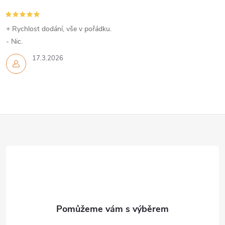
+ Rychlost dodání, vše v pořádku.
- Nic.
17.3.2026
Z
á
p
a