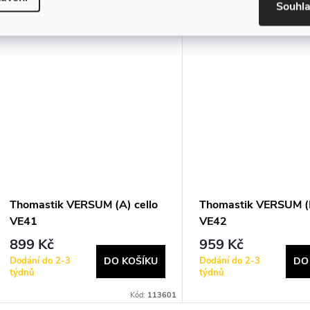
Souhl
Thomastik VERSUM (A) cello
Thomastik VERSUM (D
VE41
VE42
899 Kč
959 Kč
Dodání do 2-3
Dodání do 2-3
DO KOŠÍKU
DO
týdnů
týdnů
Kód:
113601