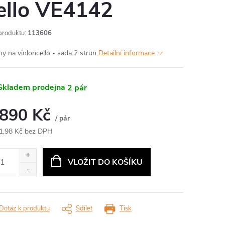
ello VE4142
produktu:
113606
ny na violoncello - sada 2 strun
Detailní informace
kladem prodejna
2 pár
 890 Kč
/ pár
1,98 Kč bez DPH
ná
:
VLOŽIT DO KOŠÍKU
Dotaz k produktu
Sdílet
Tisk