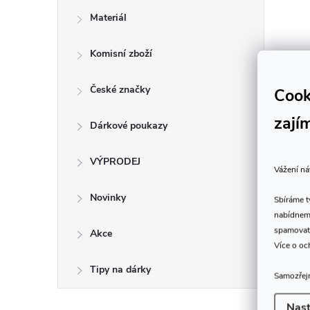
Materiál
Komisní zboží
České značky
Cook
zají
Dárkové poukazy
VÝPRODEJ
Vážení ná
Novinky
Sbíráme 
nabídneme
spamovat
Akce
Více o oc
Tipy na dárky
Samozřejm
Nast