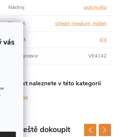
Nástroj
:
violoncello
Tvrdost
:
střední (medium, mittel)
Velikost
:
4/4
ý vás
Číslo výrobce
:
VE4142
Produkt naleznete v této kategorii
ase
s
kovové
jeme ještě dokoupit