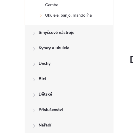
n
Gamba
e
Ukulele, banjo, mandolína
l
Smyčcové nástroje
Kytary a ukulele
Dechy
Bicí
Dětské
Příslušenství
Nářadí