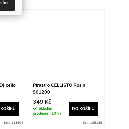
asím
) cello
Pirastro CELLISTO Rosin
JOHA - 
901200
349 Kč
239 K
Skladem
Sklad
 KOŠÍKU
DO KOŠÍKU
prodejna
>10 ks
prodejna
Kód:
113602
Kód:
125129