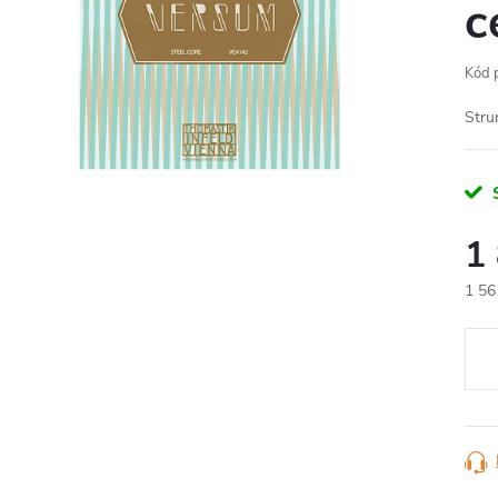
c
Kód 
Stru
S
1
1 56
Měr
cena