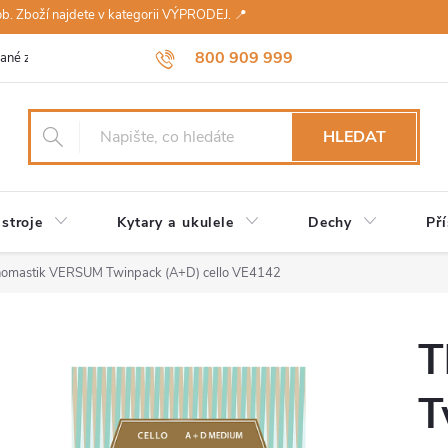
sob. Zboží najdete v kategorii VÝPRODEJ. 📍
800 909 999
ané značky
Návody a údržba
Reklamace
Obchodní podmínky 
HLEDAT
stroje
Kytary a ukulele
Dechy
Pří
omastik VERSUM Twinpack (A+D) cello VE4142
T
T