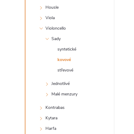
s
Housle
t
Viola
r
Violoncello
Sady
a
syntetické
n
kovové
střevové
n
Jednotlivé
í
Malé menzury
p
Kontrabas
a
Kytara
Harfa