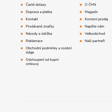
p
Časté dotazy
O ČHN
Doprava a platba
Magazín
a
Kontakt
Komisní prodej
t
Prodávané značky
Napište nám
Návody a údržba
Velkoobchod
í
Reklamace
Naši partneři
Obchodní podmínky a osobní
údaje
Odstoupení od kupní
smlouvy