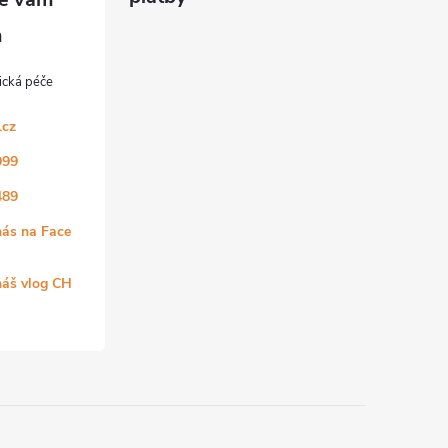
.cz
999
489
nás na Face
náš vlog CH