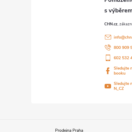
CHN.cz
info
@
chn
800 909 
602 532 
Sledujte 
booku
Sledujte 
N_CZ
Prodejna Praha