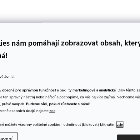
ies nám pomáhají zobrazovat obsah, kter
má!
vštěvníci,
ty
obecné pro správnou funkčnost
a pak i ty
marketingové a analytické
. Díky těmto z
 ten správný nástroj nebo nářadí a pochopíme, co vás nejvíce zajímá. Nechceme vá
, právě naopak.
Budeme rádi, pokud zůstanete s námi!
hraně osobních údajů najdete
zde
.
ě můžete všechny volitelné cookies i odmítnout (blokovat) kliknutím
zde
K tomuto produktu doporuču
avení