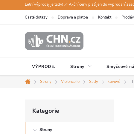
Přejít
Letní výprodej je tady! 🎶 Akční ceny platí jen do vyprodání zá
na
Časté dotazy
Doprava a platba
Kontakt
Prodáv
obsah
VÝPRODEJ
Struny
Smyčcové ná
Struny
Violoncello
Sady
kovové
Th
Domů
P
Přeskočit
Kategorie
kategorie
o
Struny