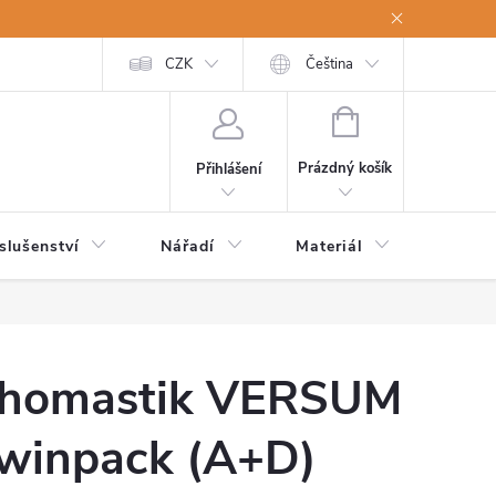
a osobní údaje
Odstoupení od kupní smlouvy
CZK
Čeština
NÁKUPNÍ
KOŠÍK
Prázdný košík
Přihlášení
slušenství
Nářadí
Materiál
Dětsk
homastik VERSUM
winpack (A+D)