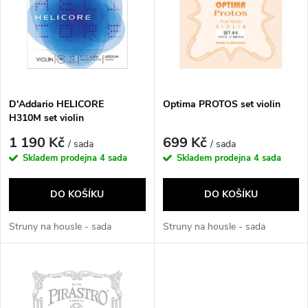
e
p
Abecedně
n
i
í
s
p
D'Addario HELICORE
Optima PROTOS set violin
H310M set violin
p
r
1 190 Kč
699 Kč
/ sada
/ sada
r
Skladem prodejna
4 sada
Skladem prodejna
4 sada
o
o
DO KOŠÍKU
DO KOŠÍKU
d
d
Struny na housle - sada
Struny na housle - sada
u
u
k
k