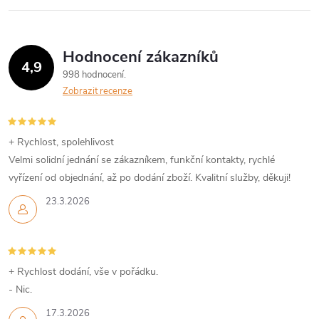
l
á
Hodnocení zákazníků
d
4,9
998 hodnocení
a
Zobrazit recenze
c
í
+ Rychlost, spolehlivost
Velmi solidní jednání se zákazníkem, funkční kontakty, rychlé
p
vyřízení od objednání, až po dodání zboží. Kvalitní služby, děkuji!
r
23.3.2026
v
k
+ Rychlost dodání, vše v pořádku.
y
- Nic.
17.3.2026