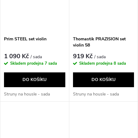
Prim STEEL set violin
Thomastik PRAZISION set
violin 58
1 090 Kč
919 Kč
/ sada
/ sada
Skladem prodejna
7 sada
Skladem prodejna
8 sada
DO KOŠÍKU
DO KOŠÍKU
Struny na housle - sada
Struny na housle - sada