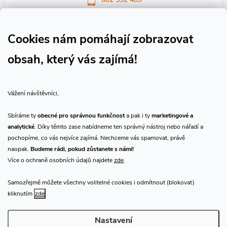
Sledujte nás na Facebooku
Sledujte náš vlog CHN_CZ
Cookies nám pomáhají zobrazovat
obsah, který vás zajímá!
Vše o nákupu
Vážení návštěvníci,
O nás
Sbíráme ty
obecné pro správnou funkčnost
a pak i ty
marketingové a
analytické
. Díky těmto zase nabídneme ten správný nástroj nebo nářadí a
Přijímáme online platby
pochopíme, co vás nejvíce zajímá. Nechceme vás spamovat, právě
naopak.
Budeme rádi, pokud zůstanete s námi!
Více o ochraně osobních údajů najdete
zde
.
Samozřejmě můžete všechny volitelné cookies i odmítnout (blokovat)
Prodejna Praha
kliknutím
zde
Nastavení