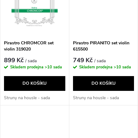
t
t
ů
ů
Pirastro CHROMCOR set
Pirastro PIRANITO set violin
violin 319020
615500
899 Kč
749 Kč
/ sada
/ sada
Skladem prodejna
>10 sada
Skladem prodejna
>10 sada
DO KOŠÍKU
DO KOŠÍKU
Struny na housle - sada
Struny na housle - sada