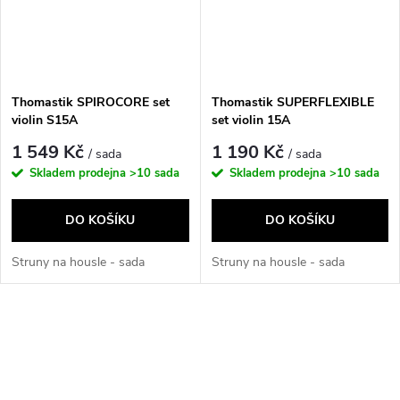
Thomastik SPIROCORE set
Thomastik SUPERFLEXIBLE
violin S15A
set violin 15A
1 549 Kč
1 190 Kč
/ sada
/ sada
Skladem prodejna
>10 sada
Skladem prodejna
>10 sada
DO KOŠÍKU
DO KOŠÍKU
Struny na housle - sada
Struny na housle - sada
O
v