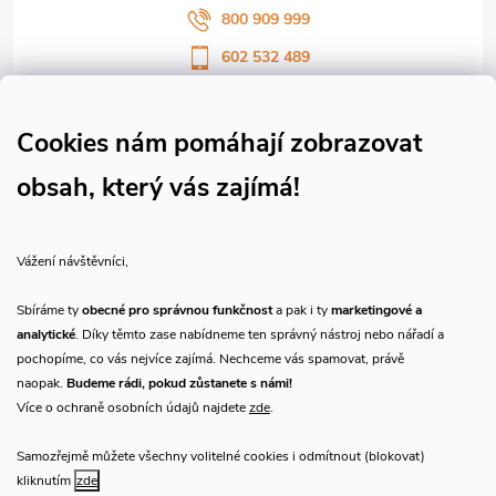
800 909 999
602 532 489
Sledujte nás na Facebooku
Sledujte náš vlog CHN_CZ
Cookies nám pomáhají zobrazovat
obsah, který vás zajímá!
Vše o nákupu
Vážení návštěvníci,
O nás
Sbíráme ty
obecné pro správnou funkčnost
a pak i ty
marketingové a
analytické
. Díky těmto zase nabídneme ten správný nástroj nebo nářadí a
Přijímáme online platby
pochopíme, co vás nejvíce zajímá. Nechceme vás spamovat, právě
naopak.
Budeme rádi, pokud zůstanete s námi!
Více o ochraně osobních údajů najdete
zde
.
Samozřejmě můžete všechny volitelné cookies i odmítnout (blokovat)
Prodejna Praha
kliknutím
zde