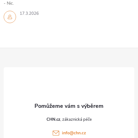
- Nic.
17.3.2026
Z
á
p
a
t
CHN.cz
í
info
@
chn.cz