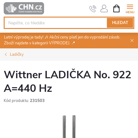
Přejít
NÁKUPNÍ
KOŠÍK
na
obsah
HLEDAT
Letní výprodej je tady! 🎶 Akční ceny platí jen do vyprodání zásob.
Zboží najdete v kategorii VÝPRODEJ. 📍
Ladičky
Wittner LADIČKA No. 922
A=440 Hz
Kód produktu:
231503