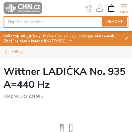
Přejít
NÁKUPNÍ
KOŠÍK
na
obsah
HLEDAT
Letní výprodej je tady! 🎶 Akční ceny platí jen do vyprodání zásob.
Zboží najdete v kategorii VÝPRODEJ. 📍
Ladičky
Wittner LADIČKA No. 935
A=440 Hz
Kód produktu:
231505