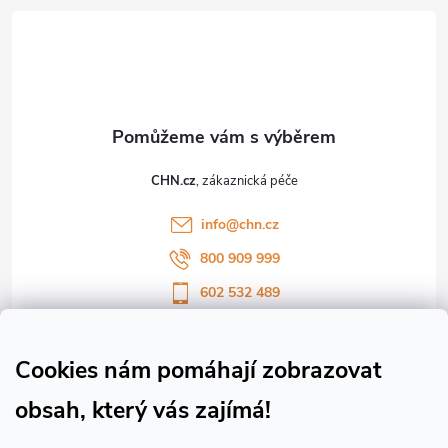
á
p
a
t
CHN.cz
í
info
@
chn.cz
800 909 999
602 532 489
Sledujte nás na Facebooku
Sledujte náš vlog CHN_CZ
Cookies nám pomáhají zobrazovat
obsah, který vás zajímá!