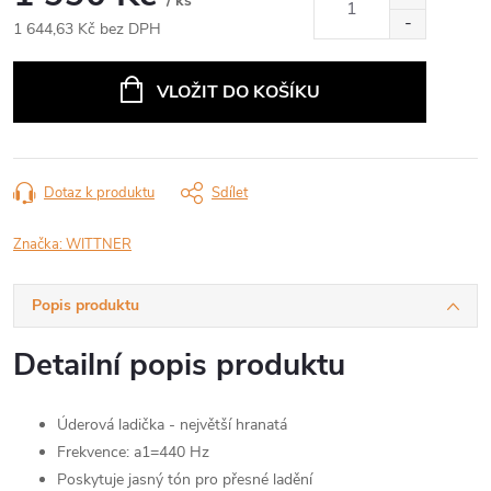
/ ks
1 644,63 Kč bez DPH
Měrná
cena:
VLOŽIT DO KOŠÍKU
Dotaz k produktu
Sdílet
Značka:
WITTNER
Popis produktu
Detailní popis produktu
Úderová ladička - největší hranatá
Frekvence: a1=440 Hz
Poskytuje jasný tón pro přesné ladění