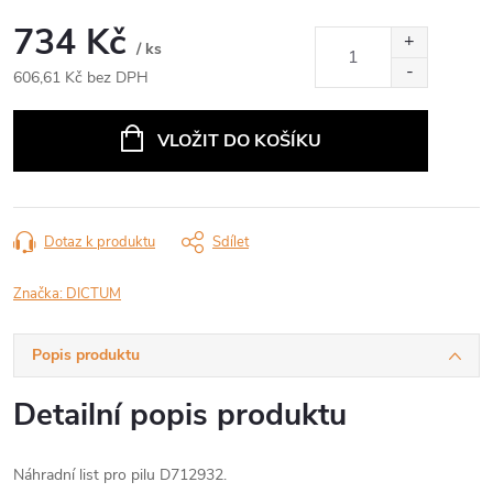
734 Kč
/ ks
606,61 Kč bez DPH
Měrná
cena:
VLOŽIT DO KOŠÍKU
Dotaz k produktu
Sdílet
Značka:
DICTUM
Popis produktu
Detailní popis produktu
Náhradní list pro pilu D712932.