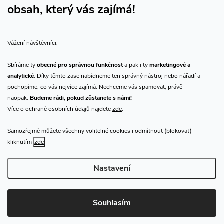
obsah, který vás zajímá!
Vše o nákupu
Vážení návštěvníci,
O nás
Sbíráme ty
obecné pro správnou funkčnost
a pak i ty
marketingové a
analytické
. Díky těmto zase nabídneme ten správný nástroj nebo nářadí a
Přijímáme online platby
pochopíme, co vás nejvíce zajímá. Nechceme vás spamovat, právě
naopak.
Budeme rádi, pokud zůstanete s námi!
Více o ochraně osobních údajů najdete
zde
.
Samozřejmě můžete všechny volitelné cookies i odmítnout (blokovat)
Prodejna Praha
kliknutím
zde
Nastavení
Copyright 2026
CHN.cz
. Všechna práva vyhrazena.
Upravit nastavení
cookies
Souhlasím
Vytvořil Shoptet