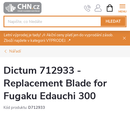
Přejít
NÁKUPNÍ
KOŠÍK
na
obsah
HLEDAT
Letní výprodej je tady! 🎶 Akční ceny platí jen do vyprodání zásob.
Zboží najdete v kategorii VÝPRODEJ. 📍
Nářadí
Dictum 712933 -
Replacement Blade for
Fugaku Edauchi 300
Kód produktu:
D712933