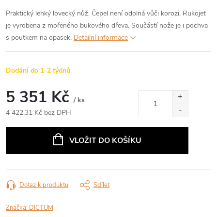
Praktický lehký lovecký nůž. Čepel není odolná vůči korozi. Rukojeť
je vyrobena z mořeného bukového dřeva. Součástí nože je i pochva
s poutkem na opasek.
Detailní informace
Dodání do 1-2 týdnů
5 351 Kč
/ ks
4 422,31 Kč bez DPH
Měrná
cena:
VLOŽIT DO KOŠÍKU
Dotaz k produktu
Sdílet
Značka:
DICTUM