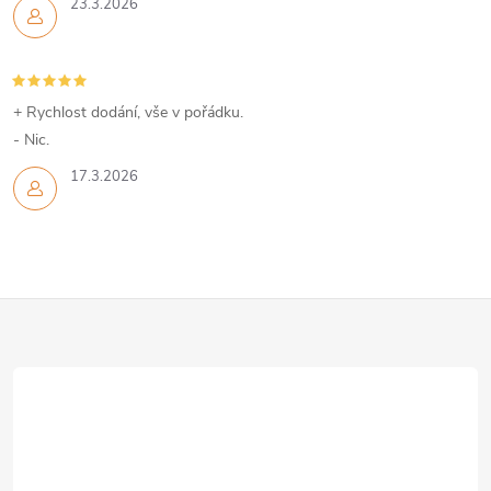
23.3.2026
+ Rychlost dodání, vše v pořádku.
- Nic.
17.3.2026
Z
á
p
a