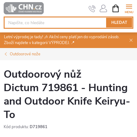
Přejít
NÁKUPNÍ
KOŠÍK
na
obsah
HLEDAT
Letní výprodej je tady! 🎶 Akční ceny platí jen do vyprodání zásob.
Zboží najdete v kategorii VÝPRODEJ. 📍
Outdoorové nože
Outdoorový nůž
Dictum 719861 - Hunting
and Outdoor Knife Keiryu-
To
Kód produktu:
D719861