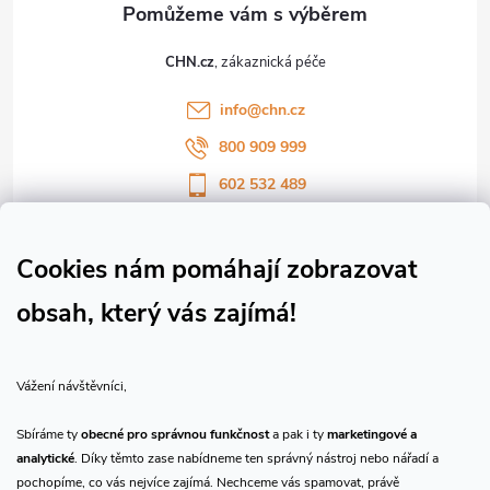
t
CHN.cz
í
info
@
chn.cz
800 909 999
602 532 489
Sledujte nás na Facebooku
Sledujte náš vlog CHN_CZ
Cookies nám pomáhají zobrazovat
obsah, který vás zajímá!
Vše o nákupu
Vážení návštěvníci,
O nás
Sbíráme ty
obecné pro správnou funkčnost
a pak i ty
marketingové a
analytické
. Díky těmto zase nabídneme ten správný nástroj nebo nářadí a
Přijímáme online platby
pochopíme, co vás nejvíce zajímá. Nechceme vás spamovat, právě