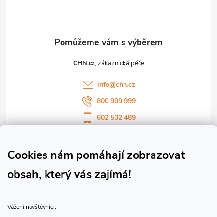
p
a
t
CHN.cz
í
info
@
chn.cz
800 909 999
602 532 489
Sledujte nás na Facebooku
Sledujte náš vlog CHN_CZ
Cookies nám pomáhají zobrazovat
obsah, který vás zajímá!
Vše o nákupu
Vážení návštěvníci,