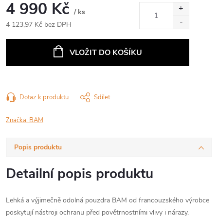
4 990 Kč
/ ks
4 123,97 Kč bez DPH
Měrná
cena:
VLOŽIT DO KOŠÍKU
Dotaz k produktu
Sdílet
Značka:
BAM
Popis produktu
Detailní popis produktu
Lehká a výjimečně odolná pouzdra BAM od francouzského výrobce
poskytují nástroji ochranu před povětrnostními vlivy i nárazy.