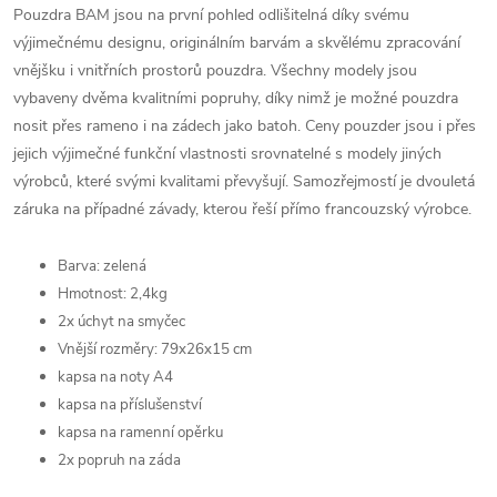
Pouzdra BAM jsou na první pohled odlišitelná díky svému
výjimečnému designu, originálním barvám a skvělému zpracování
vnějšku i vnitřních prostorů pouzdra. Všechny modely jsou
vybaveny dvěma kvalitními popruhy, díky nimž je možné pouzdra
nosit přes rameno i na zádech jako batoh. Ceny pouzder jsou i přes
jejich výjimečné funkční vlastnosti srovnatelné s modely jiných
výrobců, které svými kvalitami převyšují. Samozřejmostí je dvouletá
záruka na případné závady, kterou řeší přímo francouzský výrobce.
Barva: zelená
Hmotnost: 2,4kg
2x úchyt na smyčec
Vnější rozměry: 79x26x15 cm
kapsa na noty A4
kapsa na příslušenství
kapsa na ramenní opěrku
2x popruh na záda