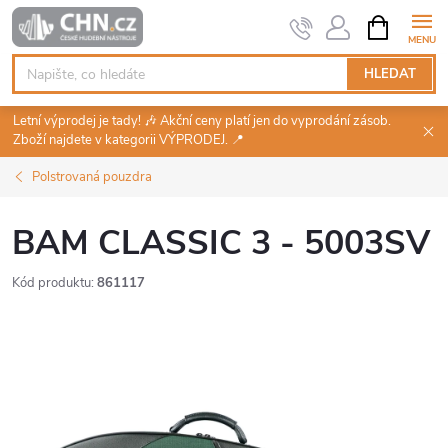
Přejít
NÁKUPNÍ
KOŠÍK
na
obsah
HLEDAT
Letní výprodej je tady! 🎶 Akční ceny platí jen do vyprodání zásob.
Zboží najdete v kategorii VÝPRODEJ. 📍
Polstrovaná pouzdra
BAM CLASSIC 3 - 5003SV
Kód produktu:
861117