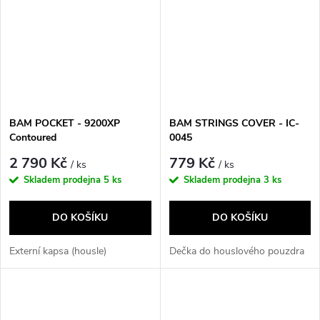
BAM POCKET - 9200XP
BAM STRINGS COVER - IC-
Contoured
0045
2 790 Kč
779 Kč
/ ks
/ ks
Skladem prodejna
5 ks
Skladem prodejna
3 ks
DO KOŠÍKU
DO KOŠÍKU
Externí kapsa (housle)
Dečka do houslového pouzdra