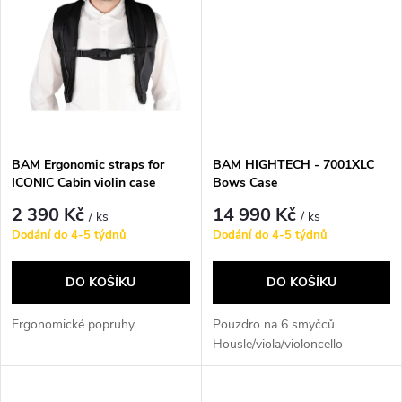
k
k
t
t
ů
ů
BAM Ergonomic straps for
BAM HIGHTECH - 7001XLC
ICONIC Cabin violin case
Bows Case
2 390 Kč
14 990 Kč
/ ks
/ ks
Dodání do 4-5 týdnů
Dodání do 4-5 týdnů
DO KOŠÍKU
DO KOŠÍKU
Ergonomické popruhy
Pouzdro na 6 smyčců
Housle/viola/violoncello