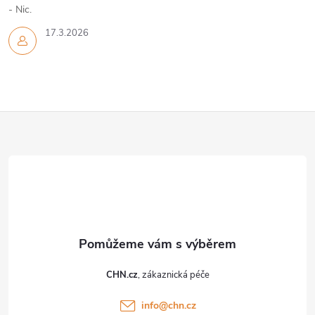
y
- Nic.
v
17.3.2026
ý
p
Z
i
s
á
u
p
a
t
CHN.cz
í
info
@
chn.cz