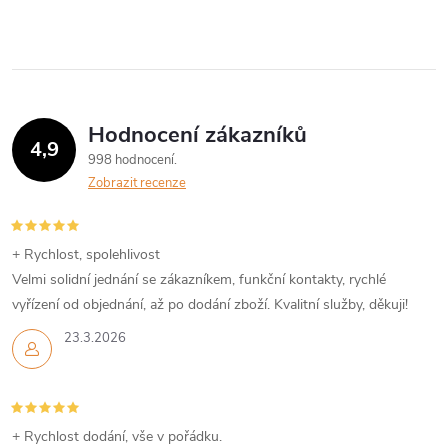
v
l
á
Hodnocení zákazníků
d
4,9
998 hodnocení
a
Zobrazit recenze
c
í
+ Rychlost, spolehlivost
Velmi solidní jednání se zákazníkem, funkční kontakty, rychlé
p
vyřízení od objednání, až po dodání zboží. Kvalitní služby, děkuji!
r
23.3.2026
v
k
+ Rychlost dodání, vše v pořádku.