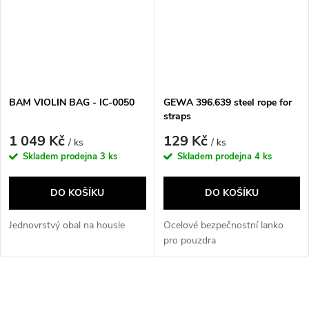
BAM VIOLIN BAG - IC-0050
GEWA 396.639 steel rope for
straps
1 049 Kč
129 Kč
/ ks
/ ks
Skladem prodejna
3 ks
Skladem prodejna
4 ks
DO KOŠÍKU
DO KOŠÍKU
Jednovrstvý obal na housle
Ocelové bezpečnostní lanko
pro pouzdra
O