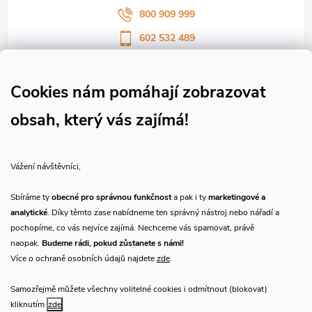
800 909 999
602 532 489
Sledujte nás na Facebooku
Sledujte náš vlog CHN_CZ
Cookies nám pomáhají zobrazovat
obsah, který vás zajímá!
Vše o nákupu
Vážení návštěvníci,
O nás
Sbíráme ty
obecné pro správnou funkčnost
a pak i ty
marketingové a
analytické
. Díky těmto zase nabídneme ten správný nástroj nebo nářadí a
Přijímáme online platby
pochopíme, co vás nejvíce zajímá. Nechceme vás spamovat, právě
naopak.
Budeme rádi, pokud zůstanete s námi!
Více o ochraně osobních údajů najdete
zde
.
Samozřejmě můžete všechny volitelné cookies i odmítnout (blokovat)
Prodejna Praha
kliknutím
zde