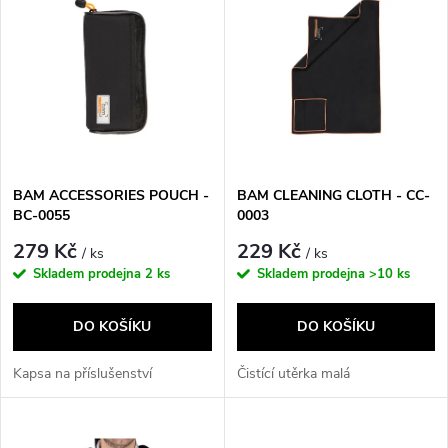
z
ý
Nejprodávanější
e
p
Abecedně
n
i
í
s
p
BAM ACCESSORIES POUCH -
BAM CLEANING CLOTH - CC-
BC-0055
0003
p
r
279 Kč
229 Kč
/ ks
/ ks
r
Skladem prodejna
2 ks
Skladem prodejna
>10 ks
o
o
DO KOŠÍKU
DO KOŠÍKU
d
d
Kapsa na příslušenství
Čistící utěrka malá
u
u