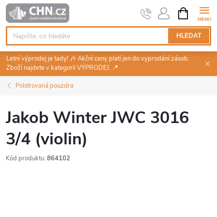
Přejít
NÁKUPNÍ
KOŠÍK
na
obsah
HLEDAT
Letní výprodej je tady! 🎶 Akční ceny platí jen do vyprodání zásob.
Zboží najdete v kategorii VÝPRODEJ. 📍
Polstrovaná pouzdra
Jakob Winter JWC 3016
3/4 (violin)
Kód produktu:
864102