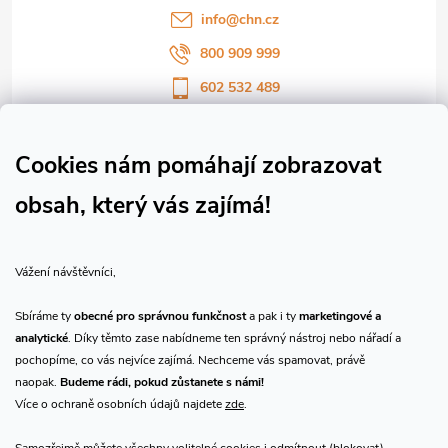
í
info
@
chn.cz
800 909 999
602 532 489
Sledujte nás na Facebooku
Sledujte náš vlog CHN_CZ
Cookies nám pomáhají zobrazovat
obsah, který vás zajímá!
Vše o nákupu
Vážení návštěvníci,
O nás
Sbíráme ty
obecné pro správnou funkčnost
a pak i ty
marketingové a
analytické
. Díky těmto zase nabídneme ten správný nástroj nebo nářadí a
Přijímáme online platby
pochopíme, co vás nejvíce zajímá. Nechceme vás spamovat, právě
naopak.
Budeme rádi, pokud zůstanete s námi!
Více o ochraně osobních údajů najdete
zde
.