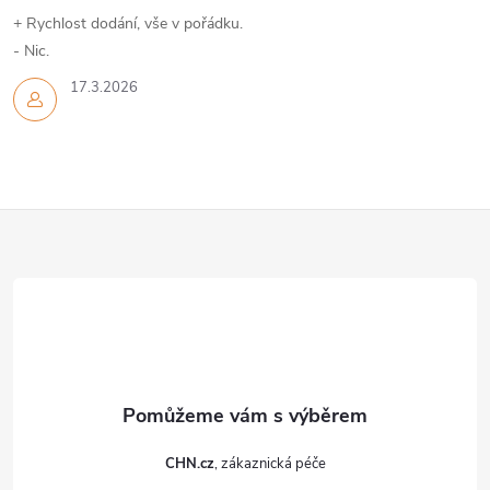
+ Rychlost dodání, vše v pořádku.
- Nic.
17.3.2026
Z
á
p
a
t
CHN.cz