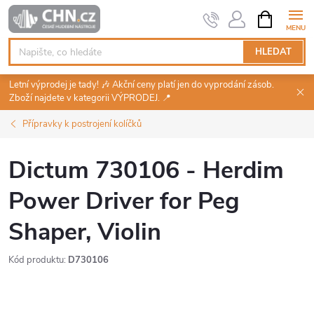
Přejít
NÁKUPNÍ
KOŠÍK
na
obsah
HLEDAT
Letní výprodej je tady! 🎶 Akční ceny platí jen do vyprodání zásob.
Zboží najdete v kategorii VÝPRODEJ. 📍
Přípravky k postrojení kolíčků
Dictum 730106 - Herdim
Power Driver for Peg
Shaper, Violin
Kód produktu:
D730106