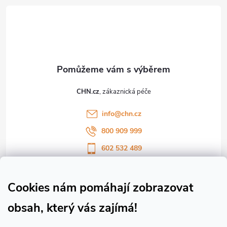
á
p
a
t
CHN.cz
í
info
@
chn.cz
800 909 999
602 532 489
Sledujte nás na Facebooku
Sledujte náš vlog CHN_CZ
Cookies nám pomáhají zobrazovat
obsah, který vás zajímá!