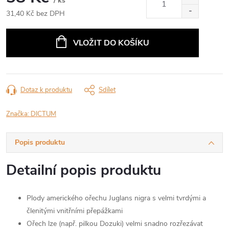
/ ks
31,40 Kč bez DPH
Měrná
cena:
VLOŽIT DO KOŠÍKU
Dotaz k produktu
Sdílet
Značka:
DICTUM
Popis produktu
Detailní popis produktu
Plody amerického ořechu Juglans nigra s velmi tvrdými a
členitými vnitřními přepážkami
Ořech lze (např. pilkou Dozuki) velmi snadno rozřezávat