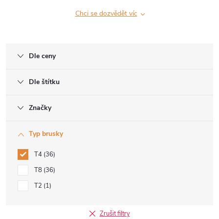
Chci se dozvědět víc
Dle ceny
Dle štítku
Značky
Typ brusky
T4
36
T8
36
T2
1
Zrušit filtry