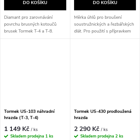
DO KOŠÍKU
DO KOŠÍKU
Diamant pro zarovnávání
Měrka úhlů pro broušení
povrchu brusných kotoučů
soustružnických a řezbářských
brusek Tormek T-4 a T-8.
dlát. Pro použití s přípravkem
SVS-50, pro...
Tormek US-103 náhradní
Tormek US-430 prodloužená
hrazda (T-3, T-4)
hrazda
1 149 Kč
2 290 Kč
/ ks
/ ks
Skladem prodejna
1 ks
Skladem prodejna
2 ks