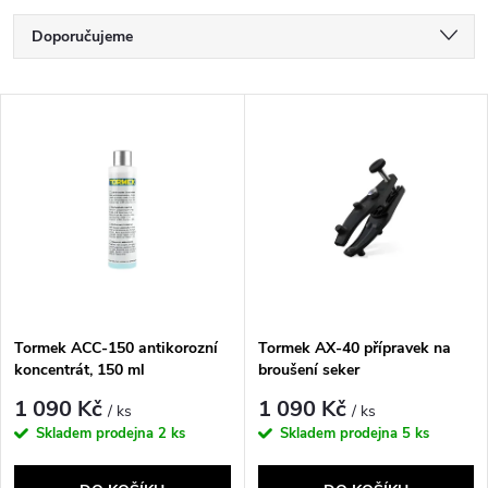
Ř
Doporučujeme
a
Nejlevnější
V
Nejdražší
z
ý
Nejprodávanější
e
p
Abecedně
n
i
í
s
p
Tormek ACC-150 antikorozní
Tormek AX-40 přípravek na
koncentrát, 150 ml
broušení seker
p
r
1 090 Kč
1 090 Kč
/ ks
/ ks
r
Skladem prodejna
2 ks
Skladem prodejna
5 ks
o