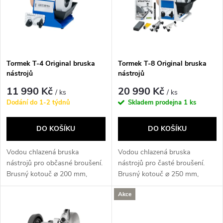
p
Abecedně
n
i
í
s
p
Tormek T-4 Original bruska
Tormek T-8 Original bruska
nástrojů
nástrojů
p
r
11 990 Kč
20 990 Kč
/ ks
/ ks
r
Dodání do 1-2 týdnů
Skladem prodejna
1 ks
o
o
DO KOŠÍKU
DO KOŠÍKU
d
d
Vodou chlazená bruska
Vodou chlazená bruska
u
nástrojů pro občasné broušení.
nástrojů pro časté broušení.
Brusný kotouč ⌀ 200 mm,
Brusný kotouč ⌀ 250 mm,
u
motor 120 W.
motor 200 W.
k
Akce
k
t