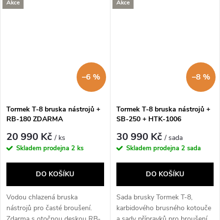
Akce
Akce
–6 %
–8 %
Tormek T-8 bruska nástrojů +
Tormek T-8 bruska nástrojů +
RB-180 ZDARMA
SB-250 + HTK-1006
20 990 Kč
30 990 Kč
/ ks
/ sada
Skladem prodejna
2 ks
Skladem prodejna
2 sada
DO KOŠÍKU
DO KOŠÍKU
Vodou chlazená bruska
Sada brusky Tormek T-8,
nástrojů pro časté broušení.
karbidového brusného kotouče
Zdarma s otočnou deskou RB-
a sady přípravků pro broušení