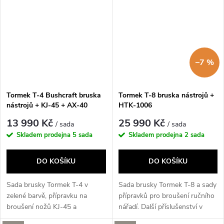
–7 %
Tormek T-4 Bushcraft bruska
Tormek T-8 bruska nástrojů +
nástrojů + KJ-45 + AX-40
HTK-1006
13 990 Kč
25 990 Kč
/ sada
/ sada
Skladem prodejna
5 sada
Skladem prodejna
2 sada
DO KOŠÍKU
DO KOŠÍKU
Sada brusky Tormek T-4 v
Sada brusky Tormek T-8 a sady
zelené barvě, přípravku na
přípravků pro broušení ručního
broušení nožů KJ-45 a
nářadí. Další příslušenství v
přípravku na broušení...
balení.