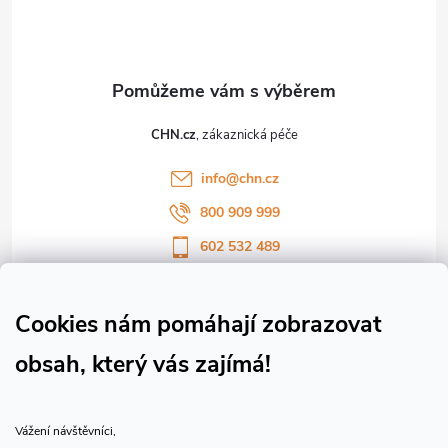
p
a
t
CHN.cz
í
info
@
chn.cz
800 909 999
602 532 489
Sledujte nás na Facebooku
Sledujte náš vlog CHN_CZ
Cookies nám pomáhají zobrazovat
obsah, který vás zajímá!
Vše o nákupu
Vážení návštěvníci,