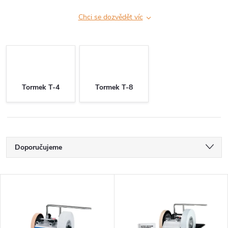
Chci se dozvědět víc
Tormek T-4
Tormek T-8
Ř
Doporučujeme
a
Nejlevnější
V
Nejdražší
z
ý
Nejprodávanější
e