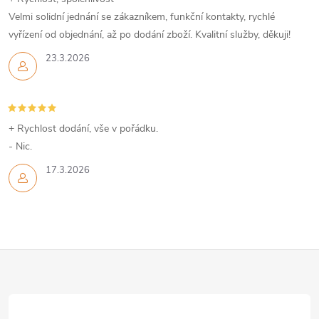
í
Velmi solidní jednání se zákazníkem, funkční kontakty, rychlé
p
vyřízení od objednání, až po dodání zboží. Kvalitní služby, děkuji!
r
23.3.2026
v
k
+ Rychlost dodání, vše v pořádku.
y
- Nic.
v
17.3.2026
ý
p
Z
i
s
á
u