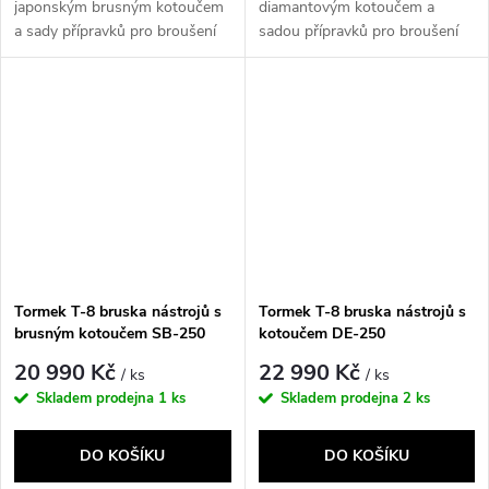
japonským brusným kotoučem
diamantovým kotoučem a
a sady přípravků pro broušení
sadou přípravků pro broušení
ručního nářadí.
soustružnických...
Tormek T-8 bruska nástrojů s
Tormek T-8 bruska nástrojů s
brusným kotoučem SB-250
kotoučem DE-250
20 990 Kč
22 990 Kč
/ ks
/ ks
Skladem prodejna
1 ks
Skladem prodejna
2 ks
DO KOŠÍKU
DO KOŠÍKU