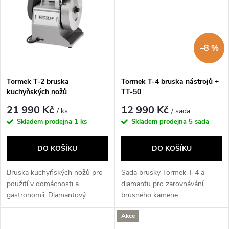
t
ů
ů
–8 %
Tormek T-2 bruska
Tormek T-4 bruska nástrojů +
kuchyňských nožů
TT-50
21 990 Kč
12 990 Kč
/ ks
/ sada
Skladem prodejna
1 ks
Skladem prodejna
5 sada
DO KOŠÍKU
DO KOŠÍKU
Bruska kuchyňských nožů pro
Sada brusky Tormek T-4 a
použití v domácnosti a
diamantu pro zarovnávání
gastronomii. Diamantový
brusného kamene.
kotouč ⌀ 200 mm.
Akce