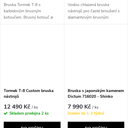
Bruska Tormek T-8 s
Vodou chlazená bruska
karbidovým brusným
nástrojů pro časté broušení s
kotoučem. Brusný kotouč ⌀
diamantovým brusným
250 mm, motor 200 W.
kotoučem. Brusný kotouč ⌀...
Tormek T-8 Custom bruska
Bruska s japonským kamenem
nástrojů
Dictum 716020 - Shinko
Sharpening Machine, Stone
12 490 Kč
7 990 Kč
/ ks
/ ks
included
Skladem prodejna
2 ks
Dodání do 1-2 týdnů