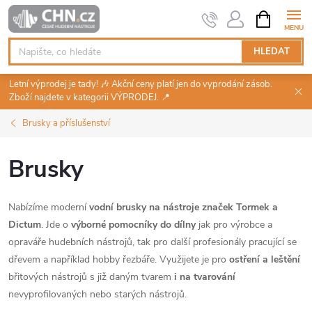
Přejít
NÁKUPNÍ
KOŠÍK
na
obsah
HLEDAT
Letní výprodej je tady! 🎶 Akční ceny platí jen do vyprodání zásob.
Zboží najdete v kategorii VÝPRODEJ. 📍
Brusky a příslušenství
Brusky
Nabízíme moderní
vodní brusky na nástroje značek Tormek a
Dictum
. Jde o
výborné pomocníky do dílny
jak pro výrobce a
opraváře hudebních nástrojů, tak pro další profesionály pracující se
dřevem a například hobby řezbáře. Využijete je pro
ostření a leštění
břitových nástrojů s již daným tvarem
i na tvarování
nevyprofilovaných nebo starých nástrojů.