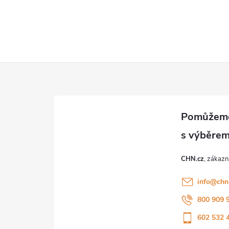
CHN.cz
info
@
chn
800 909 
602 532 