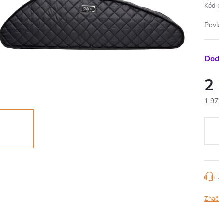
Kód 
Povl
Dod
2
1 97
Měr
cena
Znač