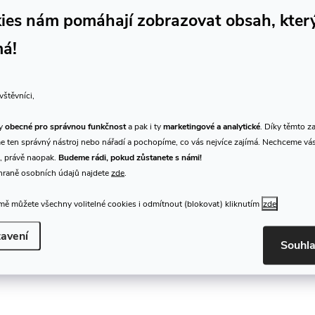
ies nám pomáhají zobrazovat obsah, kter
má!
vštěvníci,
ty
obecné pro správnou funkčnost
a pak i ty
marketingové a analytické
. Díky těmto z
 ten správný nástroj nebo nářadí a pochopíme, co vás nejvíce zajímá. Nechceme vá
, právě naopak.
Budeme rádi, pokud zůstanete s námi!
hraně osobních údajů najdete
zde
.
ě můžete všechny volitelné cookies i odmítnout (blokovat) kliknutím
zde
avení
Souhl