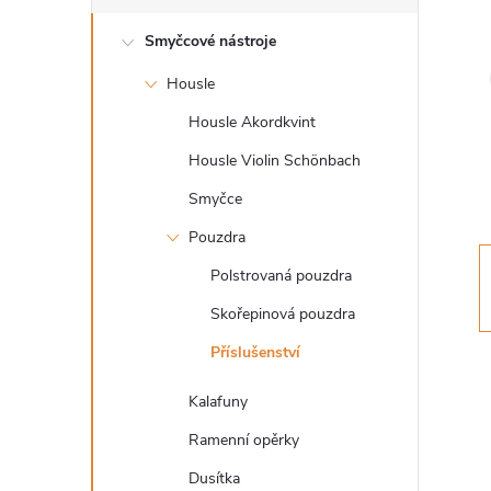
s
Smyčcové nástroje
t
Housle
r
Housle Akordkvint
a
Housle Violin Schönbach
Smyčce
n
Pouzdra
n
Polstrovaná pouzdra
Skořepinová pouzdra
í
Příslušenství
p
Kalafuny
a
Ramenní opěrky
Dusítka