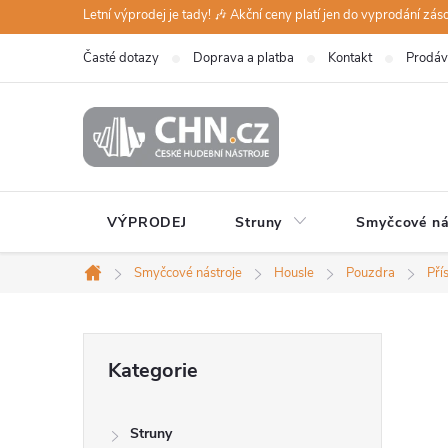
Přejít
Letní výprodej je tady! 🎶 Akční ceny platí jen do vyprodání zá
na
Časté dotazy
Doprava a platba
Kontakt
Prodáv
obsah
VÝPRODEJ
Struny
Smyčcové ná
Smyčcové nástroje
Housle
Pouzdra
Pří
Domů
P
Přeskočit
Kategorie
kategorie
o
Struny