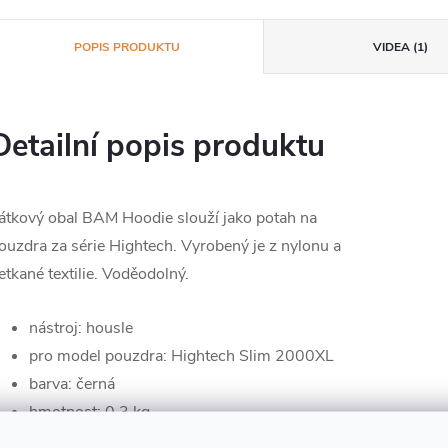
POPIS PRODUKTU
VIDEA (1)
Detailní popis produktu
átkový obal BAM Hoodie slouží jako potah na
ouzdra za série Hightech. Vyrobený je z nylonu a
etkané textilie. Voděodolný.
nástroj: housle
pro model pouzdra: Hightech Slim 2000XL
barva: černá
hmotnost: 0,3 kg