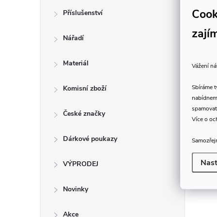
Cook
Příslušenství
zají
Nářadí
Materiál
Vážení ná
Sbíráme 
Komisní zboží
nabídneme
spamovat
České značky
Více o oc
Dárkové poukazy
Samozřejm
Nast
VÝPRODEJ
Novinky
Akce