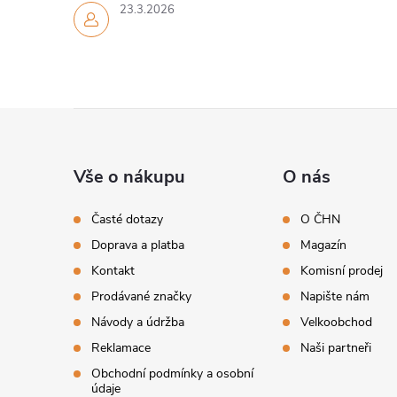
23.3.2026
Z
á
Vše o nákupu
O nás
p
Časté dotazy
O ČHN
Doprava a platba
Magazín
a
Kontakt
Komisní prodej
t
Prodávané značky
Napište nám
Návody a údržba
Velkoobchod
í
Reklamace
Naši partneři
Obchodní podmínky a osobní
údaje