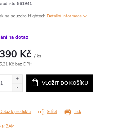
produktu:
861941
ak na pouzdro Hightech
Detailní informace
ání na dotaz
 390 Kč
/ ks
5,21 Kč bez DPH
ná
:
VLOŽIT DO KOŠÍKU
Dotaz k produktu
Sdílet
Tisk
ka:
BAM