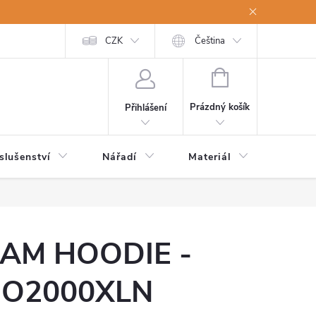
a osobní údaje
Odstoupení od kupní smlouvy
CZK
Čeština
NÁKUPNÍ
KOŠÍK
Prázdný košík
Přihlášení
slušenství
Nářadí
Materiál
Dětsk
AM HOODIE -
O2000XLN