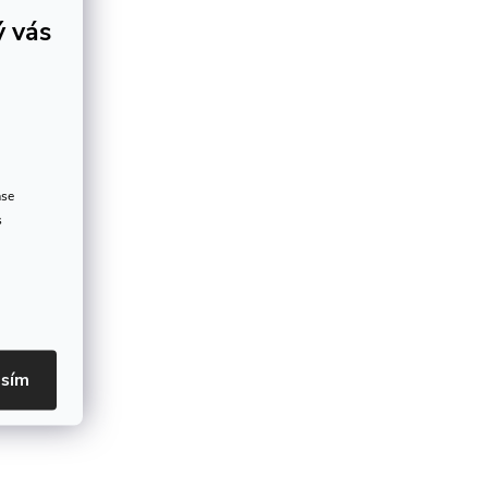
ý vás
ase
s
asím