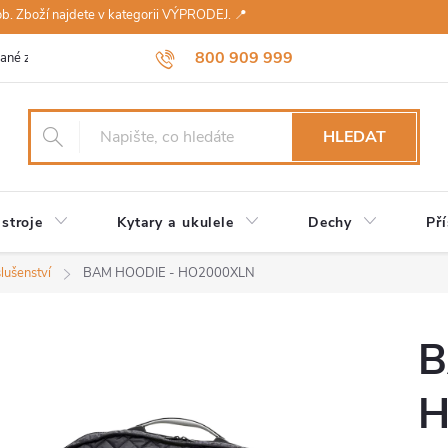
sob. Zboží najdete v kategorii VÝPRODEJ. 📍
800 909 999
ané značky
Návody a údržba
Reklamace
Obchodní podmínky 
HLEDAT
stroje
Kytary a ukulele
Dechy
Pří
slušenství
BAM HOODIE - HO2000XLN
B
H