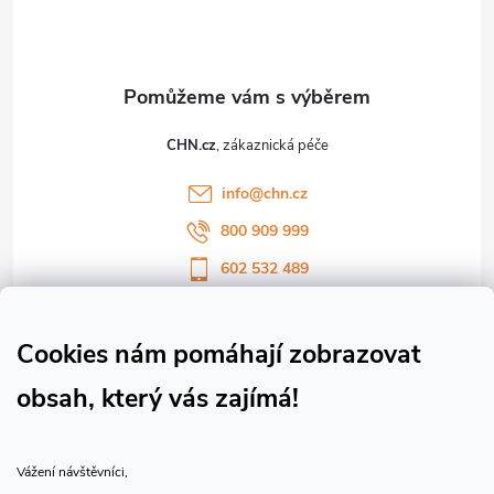
p
a
t
CHN.cz
í
info
@
chn.cz
800 909 999
602 532 489
Sledujte nás na Facebooku
Sledujte náš vlog CHN_CZ
Cookies nám pomáhají zobrazovat
obsah, který vás zajímá!
Vše o nákupu
Vážení návštěvníci,