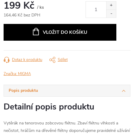
199 Kč
/ ks
164,46 Kč bez DPH
Měrná
cena:
VLOŽIT DO KOŠÍKU
Dotaz k produktu
Sdílet
Značka:
MIGMA
Popis produktu
Detailní popis produktu
Vytěrák na tenorovou zobcovou flétnu. Zbaví flétnu vlhkosti a
nečistot, hráčům na dřevěné flétny doporučujeme pravidelné užívání