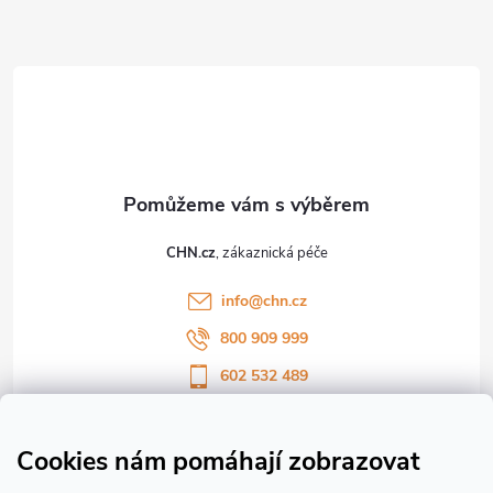
Z
á
p
a
t
CHN.cz
í
info
@
chn.cz
800 909 999
602 532 489
Sledujte nás na Facebooku
Sledujte náš vlog CHN_CZ
Cookies nám pomáhají zobrazovat