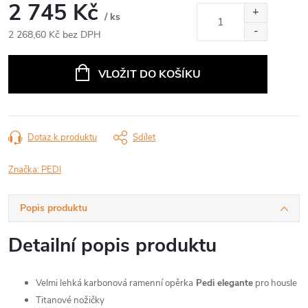
2 745 Kč
/ ks
2 268,60 Kč bez DPH
Měrná
cena:
VLOŽIT DO KOŠÍKU
Dotaz k produktu
Sdílet
Značka:
PEDI
Popis produktu
Detailní popis produktu
Velmi lehká karbonová ramenní opěrka
Pedi elegante
pro housle
Titanové nožičky