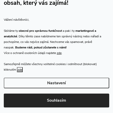
obsah, který vás zajímá!
Vše o nákupu
Vážení návštěvníci,
O nás
Sbíráme ty
obecné pro správnou funkčnost
a pak i ty
marketingové a
analytické
. Díky těmto zase nabídneme ten správný nástroj nebo nářadí a
Přijímáme online platby
pochopíme, co vás nejvíce zajímá. Nechceme vás spamovat, právě
naopak.
Budeme rádi, pokud zůstanete s námi!
Více o ochraně osobních údajů najdete
zde
.
Samozřejmě můžete všechny volitelné cookies i odmítnout (blokovat)
Prodejna Praha
kliknutím
zde
Nastavení
Copyright 2026
CHN.cz
. Všechna práva vyhrazena.
Upravit nastavení
cookies
Souhlasím
Vytvořil Shoptet