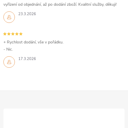
vyřízení od objednání, až po dodání zboží. Kvalitní služby, děkuji!
23.3.2026
+ Rychlost dodání, vše v pořádku.
- Nic.
17.3.2026
Z
á
p