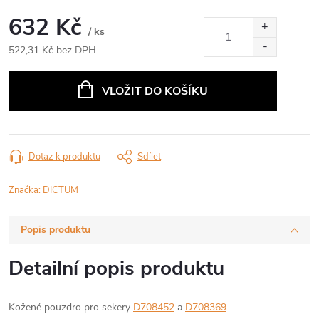
632 Kč
/ ks
522,31 Kč bez DPH
Měrná
cena:
VLOŽIT DO KOŠÍKU
Dotaz k produktu
Sdílet
Značka:
DICTUM
Popis produktu
Detailní popis produktu
Kožené pouzdro pro sekery
D708452
a
D708369
.