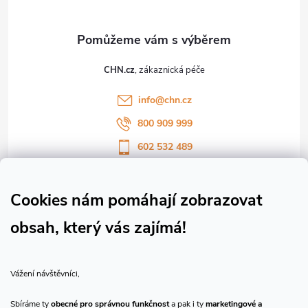
a
t
CHN.cz
í
info
@
chn.cz
800 909 999
602 532 489
Sledujte nás na Facebooku
Sledujte náš vlog CHN_CZ
Cookies nám pomáhají zobrazovat
obsah, který vás zajímá!
Vše o nákupu
Vážení návštěvníci,
O nás
Sbíráme ty
obecné pro správnou funkčnost
a pak i ty
marketingové a