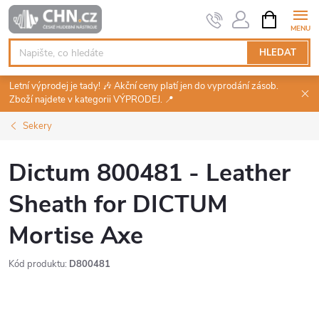
Přejít
NÁKUPNÍ
KOŠÍK
na
obsah
HLEDAT
Letní výprodej je tady! 🎶 Akční ceny platí jen do vyprodání zásob.
Zboží najdete v kategorii VÝPRODEJ. 📍
Sekery
Dictum 800481 - Leather
Sheath for DICTUM
Mortise Axe
Kód produktu:
D800481