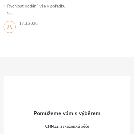
+ Rychlost dodání, vše v pořádku.
- Nic.
17.3.2026
Z
á
p
a
t
CHN.cz