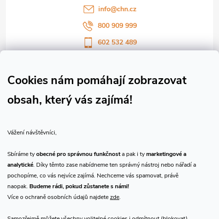
í
info
@
chn.cz
800 909 999
602 532 489
Sledujte nás na Facebooku
Sledujte náš vlog CHN_CZ
Cookies nám pomáhají zobrazovat
obsah, který vás zajímá!
Vše o nákupu
Vážení návštěvníci,
O nás
Sbíráme ty
obecné pro správnou funkčnost
a pak i ty
marketingové a
analytické
. Díky těmto zase nabídneme ten správný nástroj nebo nářadí a
Přijímáme online platby
pochopíme, co vás nejvíce zajímá. Nechceme vás spamovat, právě
naopak.
Budeme rádi, pokud zůstanete s námi!
Více o ochraně osobních údajů najdete
zde
.
Samozřejmě můžete všechny volitelné cookies i odmítnout (blokovat)