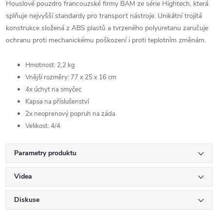
Houslové pouzdro francouzské firmy BAM ze série Hightech, která
splňuje nejvyšší standardy pro transport nástroje. Unikátní trojitá
konstrukce složená z ABS plastů a tvrzeného polyuretanu zaručuje
ochranu proti mechanickému poškození i proti teplotním změnám.
Hmotnost: 2,2 kg
Vnější rozměry: 77 x 25 x 16 cm
4x úchyt na smyčec
Kapsa na příslušenství
2x neoprenový popruh na záda
Velikost: 4/4
Parametry produktu
Videa
Diskuse