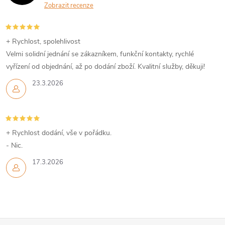
a
Zobrazit recenze
c
í
+ Rychlost, spolehlivost
Velmi solidní jednání se zákazníkem, funkční kontakty, rychlé
p
vyřízení od objednání, až po dodání zboží. Kvalitní služby, děkuji!
r
23.3.2026
v
k
+ Rychlost dodání, vše v pořádku.
y
- Nic.
v
17.3.2026
ý
p