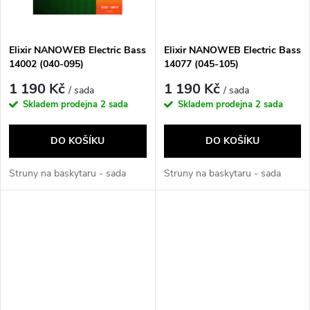
ů
ů
Elixir NANOWEB Electric Bass
Elixir NANOWEB Electric Bass
14002 (040-095)
14077 (045-105)
1 190 Kč
1 190 Kč
/ sada
/ sada
Skladem prodejna
2 sada
Skladem prodejna
2 sada
DO KOŠÍKU
DO KOŠÍKU
Struny na baskytaru - sada
Struny na baskytaru - sada