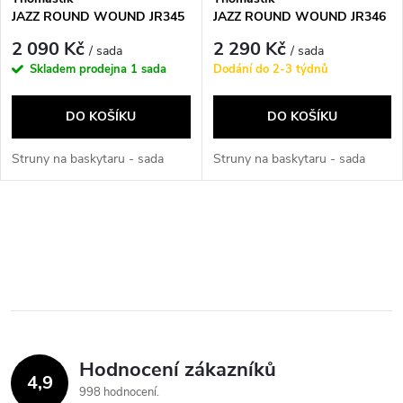
JAZZ ROUND WOUND JR345
JAZZ ROUND WOUND JR346
2 090 Kč
2 290 Kč
/ sada
/ sada
Skladem prodejna
1 sada
Dodání do 2-3 týdnů
DO KOŠÍKU
DO KOŠÍKU
Struny na baskytaru - sada
Struny na baskytaru - sada
O
v
l
á
Hodnocení zákazníků
d
4,9
998 hodnocení