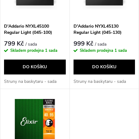
n
i
í
s
p
D'Addario NYXL45100
D'Addario NYXL45130
Regular Light (045-100)
Regular Light (045-130)
p
r
799 Kč
999 Kč
/ sada
/ sada
r
Skladem prodejna
1 sada
Skladem prodejna
1 sada
o
o
DO KOŠÍKU
DO KOŠÍKU
d
d
Struny na baskytaru - sada
Struny na baskytaru - sada
u
u
k
k
t
t