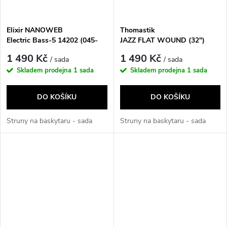
Elixir NANOWEB
Thomastik
Electric Bass-5 14202 (045-
JAZZ FLAT WOUND (32")
130)
JF324
1 490 Kč
1 490 Kč
/ sada
/ sada
Skladem prodejna
1 sada
Skladem prodejna
1 sada
DO KOŠÍKU
DO KOŠÍKU
Struny na baskytaru - sada
Struny na baskytaru - sada