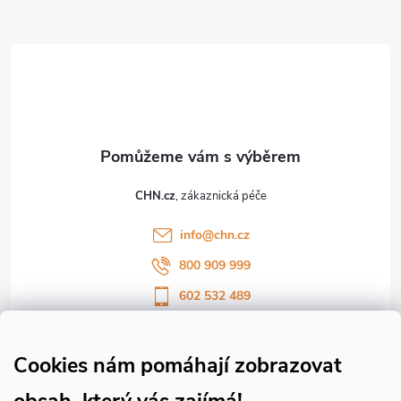
Z
i
s
á
u
p
a
t
CHN.cz
í
info
@
chn.cz
800 909 999
602 532 489
Sledujte nás na Facebooku
Sledujte náš vlog CHN_CZ
Cookies nám pomáhají zobrazovat