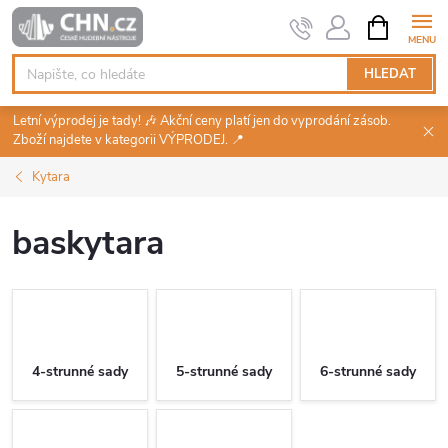
Přejít
NÁKUPNÍ
KOŠÍK
na
obsah
HLEDAT
Letní výprodej je tady! 🎶 Akční ceny platí jen do vyprodání zásob.
Zboží najdete v kategorii VÝPRODEJ. 📍
Kytara
baskytara
4-strunné sady
5-strunné sady
6-strunné sady