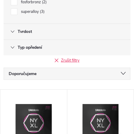
fosforbronz
2
superalloy
3
Tvrdost
Typ opředení
Zrušit filtry
Ř
Doporučujeme
a
Nejlevnější
V
Nejdražší
z
ý
Nejprodávanější
e
p
Abecedně