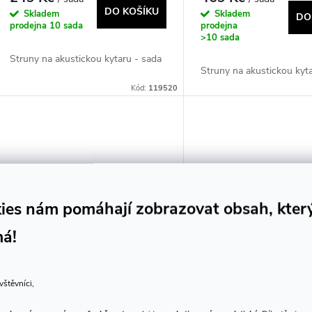
d
DO KOŠÍKU
Skladem
Skladem
DO
o
prodejna
10 sada
prodejna
>10 sada
u
d
Struny na akustickou kytaru - sada
Struny na akustickou kyt
k
Kód:
119520
u
t
k
ů
t
ů
ies nám pomáhají zobrazovat obsah, kter
má!
D'Addario EJ15 (010-047)
Savarez ARGENTINE
vštěvníci,
(011-046) loop