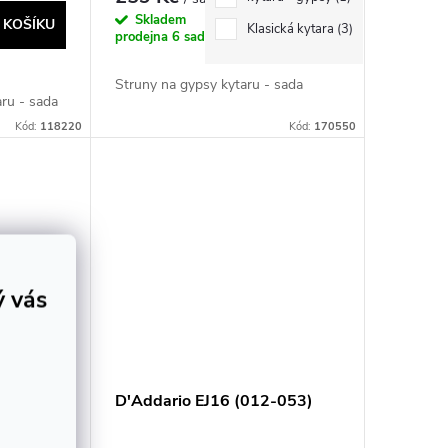
DO KOŠÍKU
Skladem
 KOŠÍKU
Klasická kytara
3
prodejna
6 sada
Struny na gypsy kytaru - sada
aru - sada
Kód:
118220
Kód:
170550
ý vás
 1510MF
D'Addario EJ16 (012-053)