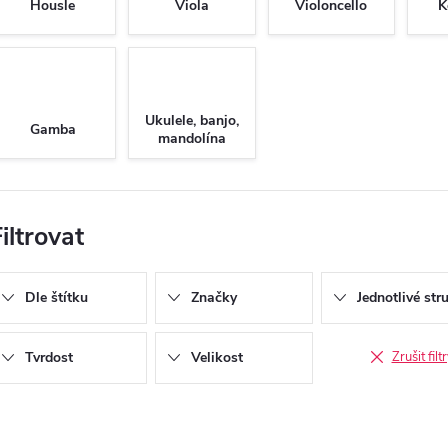
Housle
Viola
Violoncello
K
Ukulele, banjo,
Gamba
mandolína
iltrovat
Dle štítku
Značky
Jednotlivé str
Tvrdost
Velikost
Zrušit filt