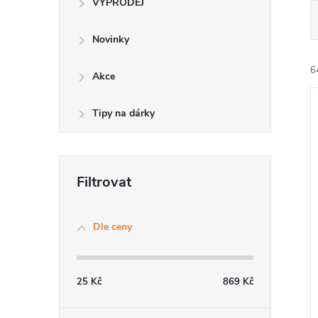
VÝPRODEJ
Novinky
6
Akce
Tipy na dárky
í
i
Dle ceny
25
Kč
869
Kč