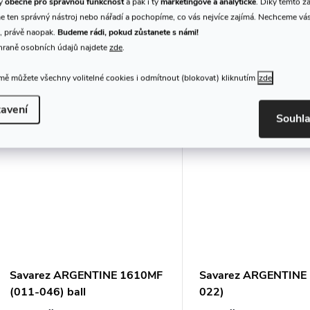
ty
obecné pro správnou funkčnost
a pak i ty
marketingové a analytické
. Díky těmto z
249 Kč
259 Kč
/ sada
/ sada
 ten správný nástroj nebo nářadí a pochopíme, co vás nejvíce zajímá. Nechceme vá
DO KOŠÍKU
DO
Dodání do 1-2
Skladem
, právě naopak.
Budeme rádi, pokud zůstanete s námi!
týdnů
prodejna
5 sada
hraně osobních údajů najdete
zde
.
Struny na akustickou kytaru - sada
Struny na gypsy kytaru -
ě můžete všechny volitelné cookies i odmítnout (blokovat) kliknutím
zde
Kód:
119510
avení
Souhl
Savarez ARGENTINE 1610MF
Savarez ARGENTINE 
(011-046) ball
022)