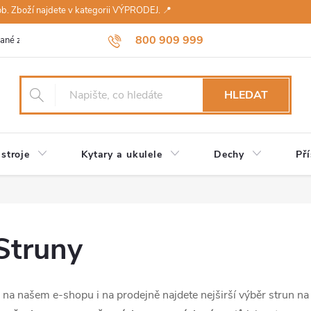
sob. Zboží najdete v kategorii VÝPRODEJ. 📍
800 909 999
ané značky
Návody a údržba
Reklamace
Obchodní podmínky 
HLEDAT
stroje
Kytary a ukulele
Dechy
Pří
Struny
 na našem e-shopu i na prodejně najdete nejširší výběr strun na