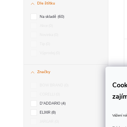
Dle štítku
Na skladě
60
Akce
0
Novinka
0
Tip
0
Výprodej
0
Značky
Cook
BOW BRAND
0
zají
CORELLI
0
D'ADDARIO
4
ELIXIR
8
Vážení ná
JARGAR
0