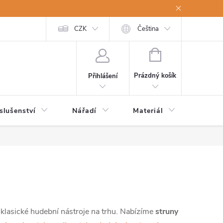
a osobní údaje
Odstoupení od kupní smlouvy
CZK
Čeština
NÁKUPNÍ
KOŠÍK
Prázdný košík
Přihlášení
slušenství
Nářadí
Materiál
Dětsk
 klasické hudební nástroje na trhu. Nabízíme
struny