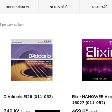
Ř
DOPORUČUJEME
NEJLEVNĚJŠÍ
NEJDRAŽŠÍ
a
4
položek celkem
z
V
e
ý
n
p
p
s
r
p
D'Addario EJ26 (011-052)
Elixir NANOWEB Aco
o
16027 (011-052)
r
249 Kč
469 Kč
/ sada
/ sada