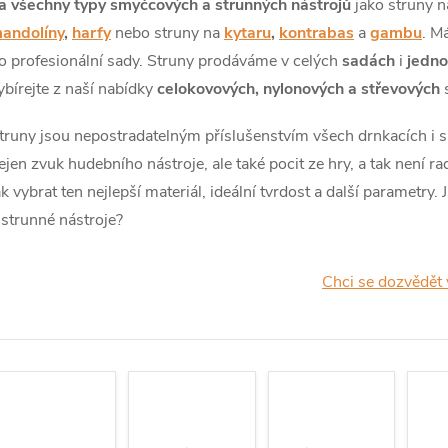
a všechny typy smyčcových a strunných nástrojů
jako struny 
andolíny
,
harfy
nebo struny na
kytaru
,
kontrabas
a
gambu
. M
o profesionální sady. Struny prodáváme v celých
sadách
i
jedno
ybírejte z naší nabídky
celokovových, nylonových a střevových
s
truny jsou nepostradatelným příslušenstvím všech drnkacích i s
ejen zvuk hudebního nástroje, ale také pocit ze hry, a tak není ra
ak vybrat ten nejlepší materiál, ideální tvrdost a další parametry
 strunné nástroje?
Chci se dozvědět 