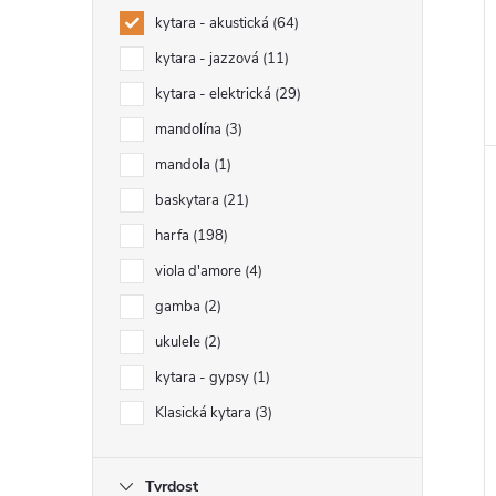
kytara - akustická
64
kytara - jazzová
11
kytara - elektrická
29
mandolína
3
mandola
1
baskytara
21
harfa
198
viola d'amore
4
gamba
2
ukulele
2
kytara - gypsy
1
Klasická kytara
3
Tvrdost