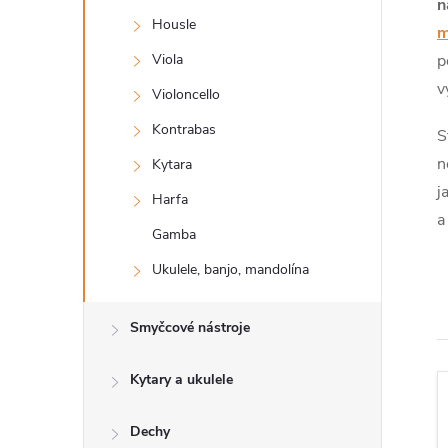
s
n
Housle
m
t
Viola
p
v
r
Violoncello
Kontrabas
S
a
n
Kytara
j
n
Harfa
a
Gamba
n
Ukulele, banjo, mandolína
í
Smyčcové nástroje
p
Kytary a ukulele
a
Dechy