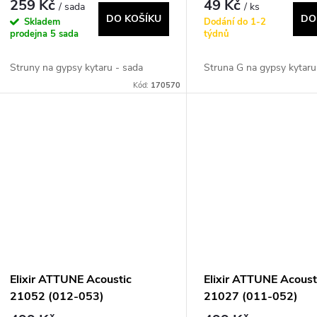
259 Kč
49 Kč
/ sada
/ ks
DO KOŠÍKU
DO
Skladem
Dodání do 1-2
prodejna
5 sada
týdnů
Struny na gypsy kytaru - sada
Struna G na gypsy kytaru
Kód:
170570
Elixir ATTUNE Acoustic
Elixir ATTUNE Acoust
21052 (012-053)
21027 (011-052)