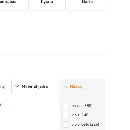
ontrabas
Kytara
Harfa
uny
Materiál jádra
Nástroj
ry
housle
389
viola
140
violoncello
226