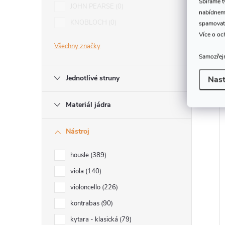
Sbíráme 
JOHN PEARSE
0
nabídneme
KNOBLOCH
0
spamovat
Více o oc
Všechny značky
Samozřejm
Jednotlivé struny
Nast
Materiál jádra
Nástroj
housle
389
viola
140
violoncello
226
kontrabas
90
kytara - klasická
79