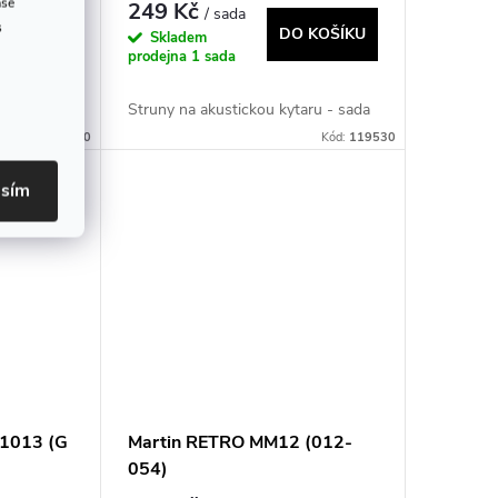
ase
249 Kč
/ sada
s
 KOŠÍKU
DO KOŠÍKU
Skladem
prodejna
1 sada
 sada
Struny na akustickou kytaru - sada
Kód:
170560
Kód:
119530
asím
1013 (G
Martin RETRO MM12 (012-
054)