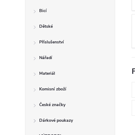
n
Bicí
e
Dětské
l
Příslušenství
Nářadí
F
Materiál
Komisní zboží
České značky
Dárkové poukazy