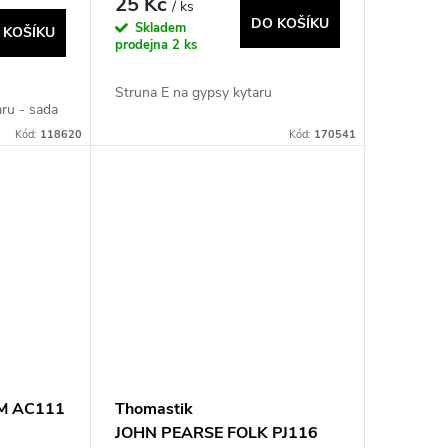
25 Kč
/ ks
DO KOŠÍKU
Skladem
 KOŠÍKU
prodejna
2 ks
Struna E na gypsy kytaru
aru - sada
Kód:
118620
Kód:
170541
M AC111
Thomastik
JOHN PEARSE FOLK PJ116