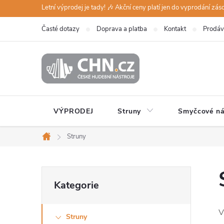
Přejít
Letní výprodej je tady! 🎶 Akční ceny platí jen do vyprodání zá
na
Časté dotazy
Doprava a platba
Kontakt
Prodáv
obsah
VÝPRODEJ
Struny
Smyčcové ná
Struny
Domů
P
Přeskočit
Kategorie
kategorie
o
V
Struny