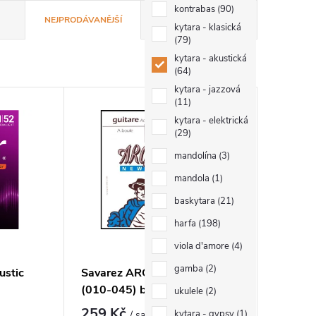
kontrabas
90
NEJPRODÁVANĚJŠÍ
ABECEDNĚ
kytara - klasická
79
kytara - akustická
64
kytara - jazzová
11
kytara - elektrická
29
mandolína
3
mandola
1
baskytara
21
harfa
198
viola d'amore
4
gamba
2
ustic
Savarez ARGENTINE 1610
(010-045) ball
ukulele
2
259 Kč
kytara - gypsy
1
/ sada