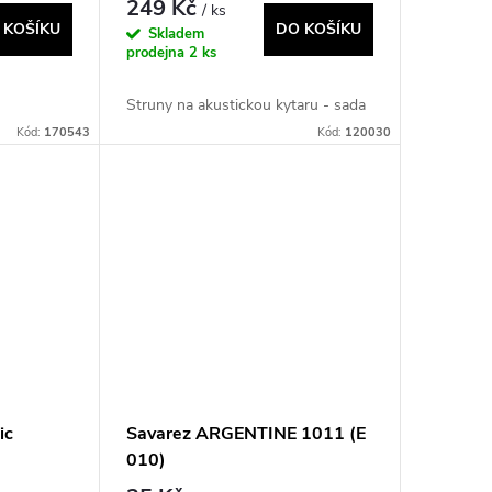
249 Kč
/ ks
 KOŠÍKU
DO KOŠÍKU
Skladem
prodejna
2 ks
Struny na akustickou kytaru - sada
Kód:
170543
Kód:
120030
ic
Savarez ARGENTINE 1011 (E
010)