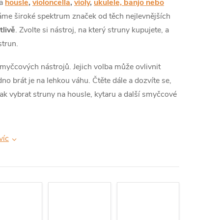
na
housle
,
violoncella
,
violy
,
ukulele, banjo nebo
áme široké spektrum značek od těch nejlevnějších
tlivě
. Zvolte si nástroj, na který struny kupujete, a
trun.
myčcových nástrojů. Jejich volba může ovlivnit
dno brát je na lehkou váhu. Čtěte dále a dozvíte se,
. Jak vybrat struny na housle, kytaru a další smyčcové
víc