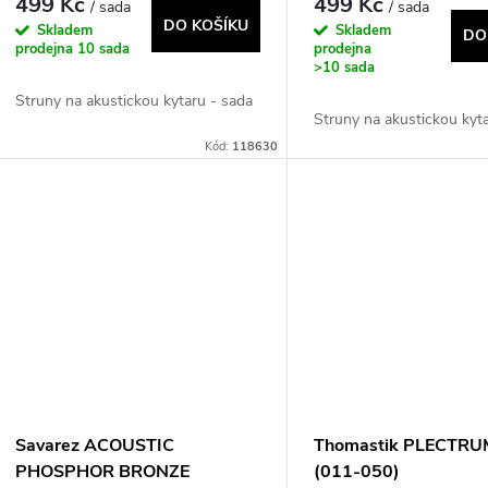
499 Kč
499 Kč
/ sada
/ sada
DO KOŠÍKU
Skladem
Skladem
DO
prodejna
10 sada
prodejna
>10 sada
Struny na akustickou kytaru - sada
Struny na akustickou kyt
Kód:
118630
Savarez ACOUSTIC
Thomastik PLECTRU
PHOSPHOR BRONZE
(011-050)