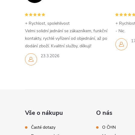
+ Rychlost, spolehlivost
+ Rychlost
Velmi solidní jednání se zákazníkem, funkční
- Nic.
kontakty, rychlé vyřízení od objednání, až po
1
dodání zboží. Kvalitní služby, děkuji!
23.3.2026
Z
á
Vše o nákupu
O nás
p
Časté dotazy
O ČHN