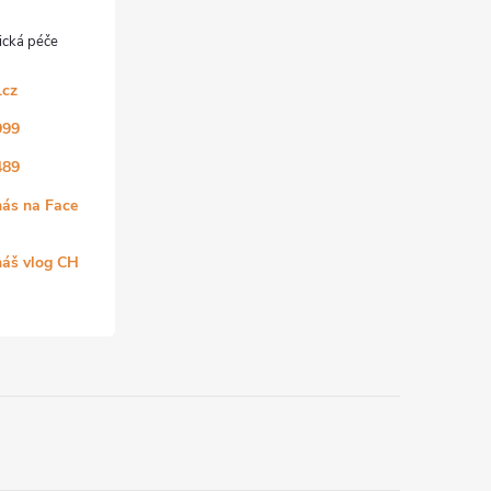
.cz
999
489
nás na Face
náš vlog CH