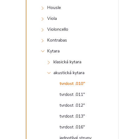
s
Housle
t
Viola
r
Violoncello
Kontrabas
a
Kytara
n
klasická kytara
akustická kytara
n
tvrdost .010"
í
tvrdost .011"
tvrdost .012"
p
tvrdost .013"
a
tvrdost .016"
jednotlivé struny