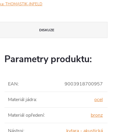
ka:
THOMASTIK-INFELD
DISKUZE
Parametry produktu:
EAN
:
9003918700957
Materiál jádra
:
ocel
Materiál opředení
:
bronz
Nástroj
:
kytara - akustická