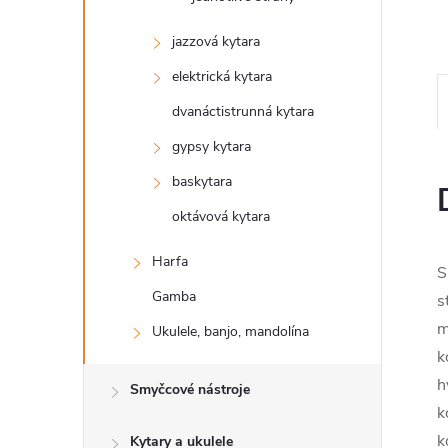
n
jazzová kytara
e
elektrická kytara
l
dvanáctistrunná kytara
gypsy kytara
baskytara
oktávová kytara
Harfa
S
Gamba
s
m
Ukulele, banjo, mandolína
k
h
Smyčcové nástroje
k
k
Kytary a ukulele