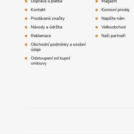
Doprava a platba
Magazín
a
Kontakt
Komisní prodej
t
Prodávané značky
Napište nám
Návody a údržba
Velkoobchod
í
Reklamace
Naši partneři
Obchodní podmínky a osobní
údaje
Odstoupení od kupní
smlouvy