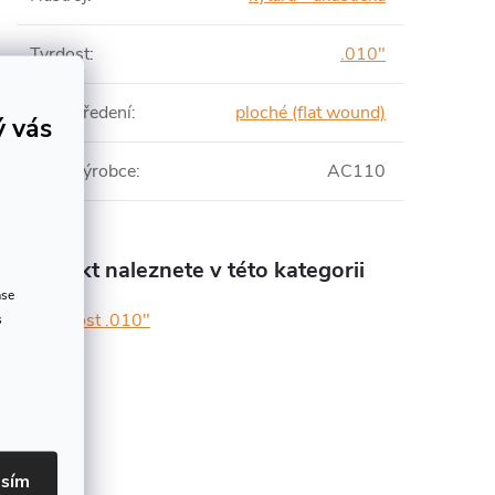
Tvrdost
:
.010"
Typ opředení
:
ploché (flat wound)
ý vás
Číslo výrobce
:
AC110
Produkt naleznete v této kategorii
ase
tvrdost .010"
s
asím