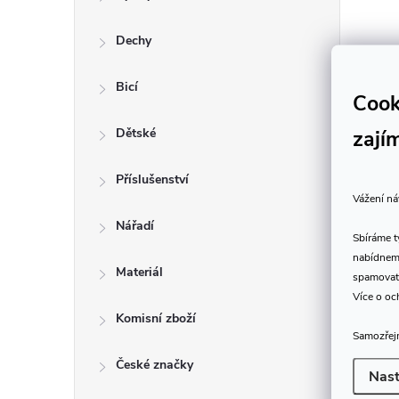
Dechy
Bicí
Cook
zají
Dětské
Příslušenství
Vážení ná
Nářadí
Sbíráme 
nabídneme
Materiál
spamovat
Více o oc
Komisní zboží
Samozřejm
České značky
Nast