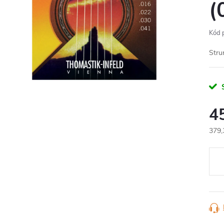
(
Kód 
Stru
S
4
379,
Měr
cena