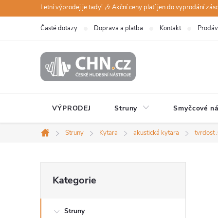
Přejít
Letní výprodej je tady! 🎶 Akční ceny platí jen do vyprodání zá
na
Časté dotazy
Doprava a platba
Kontakt
Prodáv
obsah
VÝPRODEJ
Struny
Smyčcové ná
Struny
Kytara
akustická kytara
tvrdost 
Domů
P
Přeskočit
Kategorie
kategorie
o
Struny