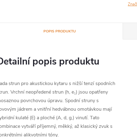
Znač
POPIS PRODUKTU
Detailní popis produktu
ada strun pro akustickou kytaru s nižší tenzí spodních
trun. Vrchní neopředené strun (h, e
) jsou opatřeny
1
osaznou povrchovou úpravu. Spodní struny s
ovovým jádrem a vnitřní hedvábnou omotávkou mají
ybridní kulaté (E) a ploché (A, d, g,) vinutí. Tato
ombinace vytváří příjemný, měkký, až klasický zvuk s
onkrétními alikvotními tóny.