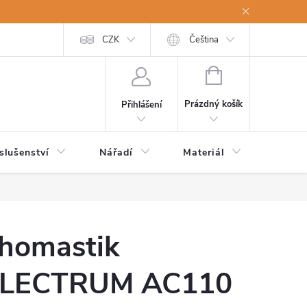
a osobní údaje
Odstoupení od kupní smlouvy
CZK
Čeština
NÁKUPNÍ
KOŠÍK
Prázdný košík
Přihlášení
slušenství
Nářadí
Materiál
Dětsk
homastik
LECTRUM AC110