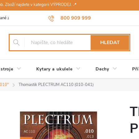
sob. Zboží najdete v kategorii VÝPRODEJ. 📍
800 909 999
ané značky
Návody a údržba
Reklamace
Obchodní podmínky 
HLEDAT
stroje
Kytary a ukulele
Dechy
Pří
.010"
Thomastik PLECTRUM AC110 (010-041)
T
P