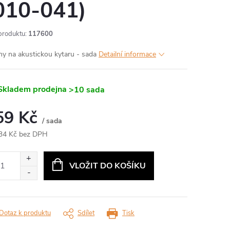
010-041)
produktu:
117600
ny na akustickou kytaru - sada
Detailní informace
kladem prodejna
>10 sada
59 Kč
/ sada
34 Kč bez DPH
ná
:
VLOŽIT DO KOŠÍKU
Dotaz k produktu
Sdílet
Tisk