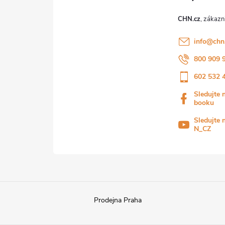
CHN.cz
info
@
chn
800 909 
602 532 
Sledujte 
booku
Sledujte 
N_CZ
Prodejna Praha