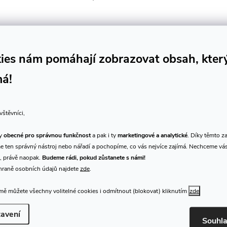
ies nám pomáhají zobrazovat obsah, kter
má!
vštěvníci,
ty
obecné pro správnou funkčnost
a pak i ty
marketingové a analytické
. Díky těmto z
 ten správný nástroj nebo nářadí a pochopíme, co vás nejvíce zajímá. Nechceme vá
, právě naopak.
Budeme rádi, pokud zůstanete s námi!
hraně osobních údajů najdete
zde
.
ě můžete všechny volitelné cookies i odmítnout (blokovat) kliknutím
zde
avení
Souhl