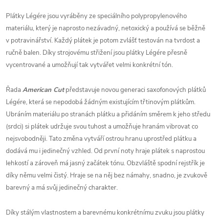
Plátky Légére jsou vyráběny ze speciálního polypropylenového
materiálu, který je naprosto nezávadný, netoxický a používá se běžně
v potravinářství. Každý plátek je potom zvlášť testován na tvrdost a
ručně balen. Díky strojovému střižení jsou plátky Légére přesně
vycentrované a umožňují tak vytvářet velmi konkrétní tón.
Řada
American Cut
představuje novou generaci saxofonových plátků
Légére, která se nepodobá žádným existujícím třtinovým plátkům.
Ubráním materiálu po stranách plátku a přidáním směrem k jeho středu
(srdci) si plátek udržuje svou tuhost a umožňuje hranám vibrovat co
nejsvobodněji. Tato změna vytváří ostrou hranu uprostřed plátku a
dodává mu i jedinečný vzhled. Od první noty hraje plátek s naprostou
lehkostí a zároveň má jasný začátek tónu. Obzvláště spodní rejstřík je
díky němu velmi čistý. Hraje se na něj bez námahy, snadno, je zvukově
barevný a má svůj jedinečný charakter.
Díky stálým vlastnostem a barevnému konkrétnímu zvuku jsou plátky