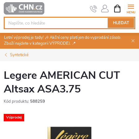
Přejít
NÁKUPNÍ
KOŠÍK
na
obsah
HLEDAT
Letní výprodej je tady! 🎶 Akční ceny platí jen do vyprodání zásob.
Zboží najdete v kategorii VÝPRODEJ. 📍
Syntetické
Legere AMERICAN CUT
Altsax ASA3.75
Kód produktu:
588259
Výprodej