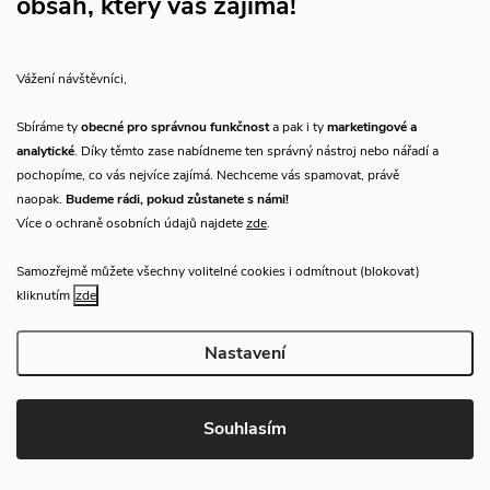
obsah, který vás zajímá!
Vše o nákupu
Vážení návštěvníci,
O nás
Sbíráme ty
obecné pro správnou funkčnost
a pak i ty
marketingové a
analytické
. Díky těmto zase nabídneme ten správný nástroj nebo nářadí a
Přijímáme online platby
pochopíme, co vás nejvíce zajímá. Nechceme vás spamovat, právě
naopak.
Budeme rádi, pokud zůstanete s námi!
Více o ochraně osobních údajů najdete
zde
.
Samozřejmě můžete všechny volitelné cookies i odmítnout (blokovat)
Prodejna Praha
kliknutím
zde
Nastavení
Copyright 2026
CHN.cz
. Všechna práva vyhrazena.
Upravit nastavení
cookies
Souhlasím
Vytvořil Shoptet