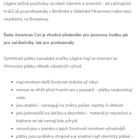
Légére běžně používány ve všech žánrech a úrovních - od začínajících
hráčů až po profesionály v Berlínské a Vídeňské Filharmonii nebo mezi
muzikanty na Broadway.
Řada American Cut je vhodná především pro jazzovou hudbu jak
pro začátečníky, tak pro profesionály.
Syntetické plátky kanadské značky Légére mají ve srovnání se
třtinovými plátky několik zásadních výhod:
mají mnohem delší životnost (měsíce až roky)
nemusí se vlhčit před hraním ani v pauzách - plátky neabsorbují
vodu
jsou stabilní - nereagují na změny počasí, teploty či vlhkosti
jsou jednodušší na údržbu a dezinfekci - materiál je neporézní a
bakterie se tak nemají kde uchytit
cenově jsou v poměru s jejich životností mnohem výhodnější
plátky jsou vyráběny strojově a je snadné najít identický plátek -