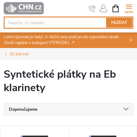
Přejít
NÁKUPNÍ
KOŠÍK
na
obsah
HLEDAT
Letní výprodej je tady! 🎶 Akční ceny platí jen do vyprodání zásob.
Zboží najdete v kategorii VÝPRODEJ. 📍
Eb klarinet
Syntetické plátky na Eb
klarinety
Ř
Doporučujeme
a
Nejlevnější
V
Nejdražší