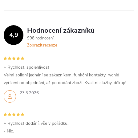
l
á
Hodnocení zákazníků
d
4,9
998 hodnocení
a
Zobrazit recenze
c
í
+ Rychlost, spolehlivost
Velmi solidní jednání se zákazníkem, funkční kontakty, rychlé
p
vyřízení od objednání, až po dodání zboží. Kvalitní služby, děkuji!
r
23.3.2026
v
k
+ Rychlost dodání, vše v pořádku.
y
- Nic.