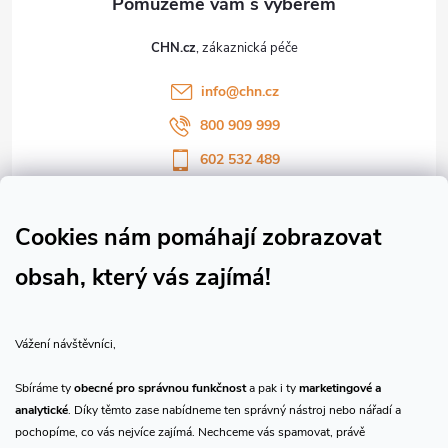
t
CHN.cz
í
info
@
chn.cz
800 909 999
602 532 489
Sledujte nás na Facebooku
Sledujte náš vlog CHN_CZ
Cookies nám pomáhají zobrazovat
obsah, který vás zajímá!
Vše o nákupu
Vážení návštěvníci,
O nás
Sbíráme ty
obecné pro správnou funkčnost
a pak i ty
marketingové a
analytické
. Díky těmto zase nabídneme ten správný nástroj nebo nářadí a
Přijímáme online platby
pochopíme, co vás nejvíce zajímá. Nechceme vás spamovat, právě