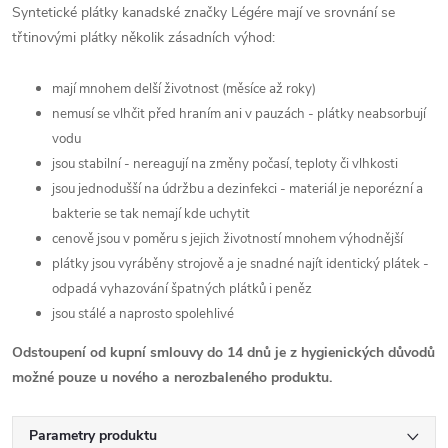
Syntetické plátky kanadské značky Légére mají ve srovnání se
třtinovými plátky několik zásadních výhod:
mají mnohem delší životnost (měsíce až roky)
nemusí se vlhčit před hraním ani v pauzách - plátky neabsorbují
vodu
jsou stabilní - nereagují na změny počasí, teploty či vlhkosti
jsou jednodušší na údržbu a dezinfekci - materiál je neporézní a
bakterie se tak nemají kde uchytit
cenově jsou v poměru s jejich životností mnohem výhodnější
plátky jsou vyráběny strojově a je snadné najít identický plátek -
odpadá vyhazování špatných plátků i peněz
jsou stálé a naprosto spolehlivé
Odstoupení od kupní smlouvy do 14 dnů je z hygienických důvodů
možné pouze u nového a nerozbaleného produktu.
Parametry produktu