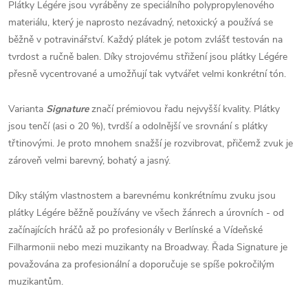
Plátky Légére jsou vyráběny ze speciálního polypropylenového
materiálu, který je naprosto nezávadný, netoxický a používá se
běžně v potravinářství. Každý plátek je potom zvlášť testován na
tvrdost a ručně balen. Díky strojovému střižení jsou plátky Légére
přesně vycentrované a umožňují tak vytvářet velmi konkrétní tón.
Varianta
Signature
značí prémiovou řadu nejvyšší kvality. Plátky
jsou tenčí (asi o 20 %), tvrdší a odolnější ve srovnání s plátky
třtinovými. Je proto mnohem snažší je rozvibrovat, přičemž zvuk je
zároveň velmi barevný, bohatý a jasný.
Díky stálým vlastnostem a barevnému konkrétnímu zvuku jsou
plátky Légére běžně používány ve všech žánrech a úrovních - od
začínajících hráčů až po profesionály v Berlínské a Vídeňské
Filharmonii nebo mezi muzikanty na Broadway. Řada Signature je
považována za profesionální a doporučuje se spíše pokročilým
muzikantům.