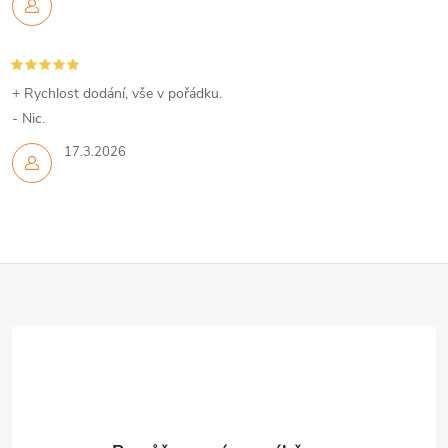
+ Rychlost dodání, vše v pořádku.
- Nic.
17.3.2026
Z
á
p
a