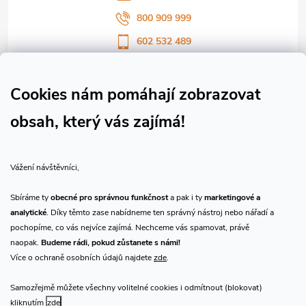
800 909 999
602 532 489
Sledujte nás na Facebooku
Sledujte náš vlog CHN_CZ
Cookies nám pomáhají zobrazovat
obsah, který vás zajímá!
Vše o nákupu
Vážení návštěvníci,
O nás
Sbíráme ty
obecné pro správnou funkčnost
a pak i ty
marketingové a
analytické
. Díky těmto zase nabídneme ten správný nástroj nebo nářadí a
Přijímáme online platby
pochopíme, co vás nejvíce zajímá. Nechceme vás spamovat, právě
naopak.
Budeme rádi, pokud zůstanete s námi!
Více o ochraně osobních údajů najdete
zde
.
Samozřejmě můžete všechny volitelné cookies i odmítnout (blokovat)
Prodejna Praha
kliknutím
zde