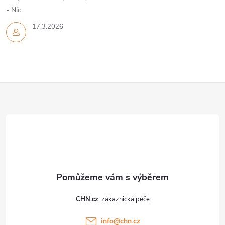
- Nic.
17.3.2026
Z
á
p
a
t
CHN.cz
í
info
@
chn.cz