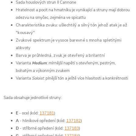
Sada houslových strun Il Cannone
Hratelnost a pocit na hmatníku je vynikající a struny mají dobrou
odezvu na smyčec, zejména ve spicattu
Charakteristika zvuku: ušlechtilý a silný tón jehož atak je až
"kousavý"
Zvukové spektrum je vysoce barevné s mnoha spletitými
alikvoty
Barva je průhledná, zvuk je otevřený a brilantní
Varianta
Medium
: mírnější napětí s otevřeným, pestrým,
bohatým a výkonným zvukem
Varianta
Soloist
: plnější tón a ještě více hlasitosti a konkrétnosti
Sada obsahuje jednotlivé struny:
E
- ocel (kód:
137181
)
A
- hliníkové opředení (kód:
137182
)
D
- stříbrné opředení (kód:
137183
)
G
- stříbrné opředení (kód:
137184
)