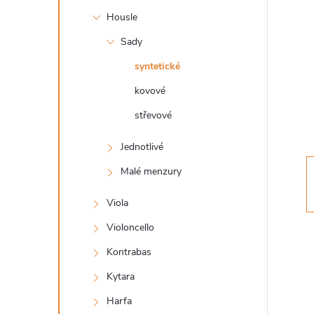
s
Housle
t
Sady
r
syntetické
kovové
a
střevové
n
Jednotlivé
n
Malé menzury
Viola
í
Violoncello
p
Kontrabas
a
Kytara
Harfa