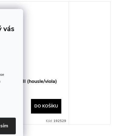
ý vás
ase
ica GOLD II (housle/viola)
s
9 Kč
Skladem
DO KOŠÍKU
dejna
8 ks
Kód:
192529
asím