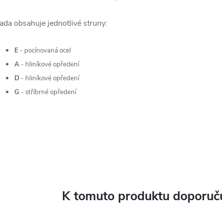
ada obsahuje jednotlivé struny:
E
- pocínovaná ocel
A
- hliníkové opředení
D
- hliníkové opředení
G
- stříbrné opředení
K tomuto produktu doporuču