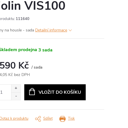
iolin VIS100
produktu:
111640
ny na housle - sada
Detailní informace
kladem prodejna
3 sada
 590 Kč
/ sada
4,05 Kč bez DPH
ná
:
VLOŽIT DO KOŠÍKU
Dotaz k produktu
Sdílet
Tisk