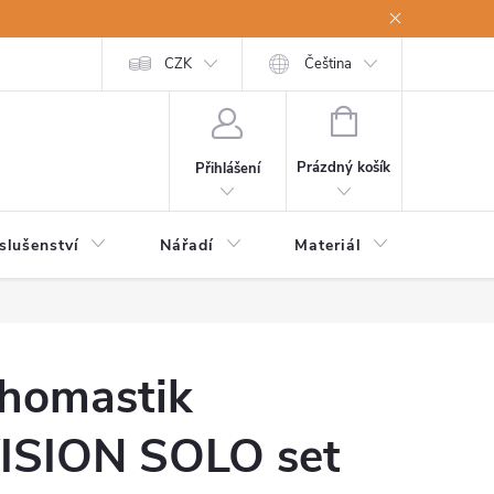
a osobní údaje
Odstoupení od kupní smlouvy
CZK
Čeština
NÁKUPNÍ
KOŠÍK
Prázdný košík
Přihlášení
slušenství
Nářadí
Materiál
Dětsk
homastik
ISION SOLO set