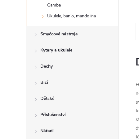
n
Gamba
e
Ukulele, banjo, mandolína
l
Smyčcové nástroje
Kytary a ukulele
Dechy
Bicí
H
n
Dětské
s
t
Příslušenství
s
d
Nářadí
t