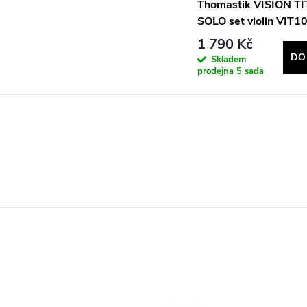
Thomastik VISION T
SOLO set violin VIT1
1 790 Kč
DO
Skladem
prodejna
5 sada