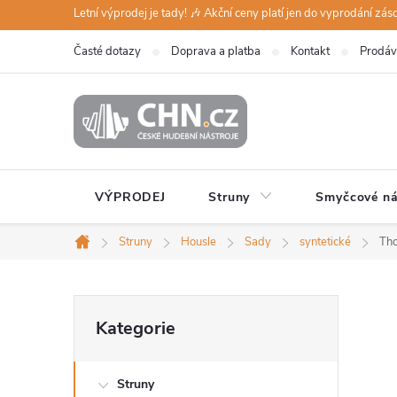
Přejít
Letní výprodej je tady! 🎶 Akční ceny platí jen do vyprodání zá
na
Časté dotazy
Doprava a platba
Kontakt
Prodáv
obsah
VÝPRODEJ
Struny
Smyčcové ná
Struny
Housle
Sady
syntetické
Tho
Domů
P
Přeskočit
Kategorie
kategorie
o
Struny