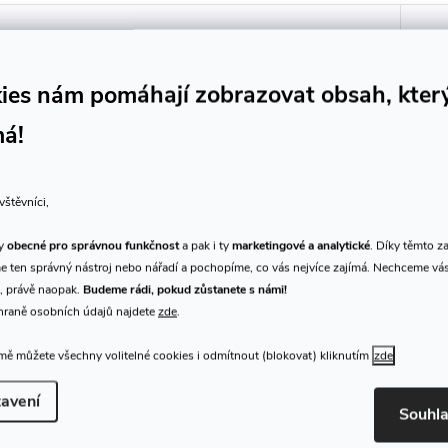
ies nám pomáhají zobrazovat obsah, kter
má!
vštěvníci,
ty
obecné pro správnou funkčnost
a pak i ty
marketingové a analytické
. Díky těmto z
JOHA - String Cleaner
Lar
 ten správný nástroj nebo nářadí a pochopíme, co vás nejvíce zajímá. Nechceme vá
, právě naopak.
Budeme rádi, pokud zůstanete s námi!
hraně osobních údajů najdete
zde
.
239 Kč
74
Skladem
DO KOŠÍKU
ě můžete všechny volitelné cookies i odmítnout (blokovat) kliknutím
zde
prodejna
>10 ks
pro
avení
Kód:
393019
Souhl