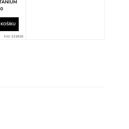
ITANIUM
00
 KOŠÍKU
Kód:
111610