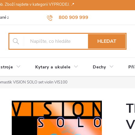
sob. Zboží najdete v kategorii VÝPRODEJ. 📍
800 909 999
ané značky
Návody a údržba
Reklamace
Obchodní podmínky 
HLEDAT
stroje
Kytary a ukulele
Dechy
Pří
mastik VISION SOLO set violin VIS100
T
V