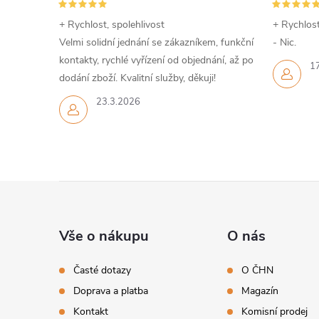
+ Rychlost, spolehlivost
+ Rychlost
Velmi solidní jednání se zákazníkem, funkční
- Nic.
kontakty, rychlé vyřízení od objednání, až po
1
dodání zboží. Kvalitní služby, děkuji!
23.3.2026
Z
á
Vše o nákupu
O nás
p
Časté dotazy
O ČHN
Doprava a platba
Magazín
a
Kontakt
Komisní prodej