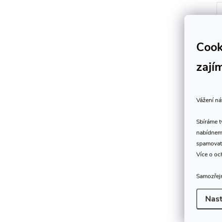
Cook
zají
Vážení ná
Sbíráme 
nabídneme
spamovat
Více o oc
Samozřejm
Nast