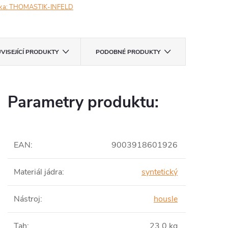
ka:
THOMASTIK-INFELD
VISEJÍCÍ PRODUKTY
PODOBNÉ PRODUKTY
Parametry produktu:
EAN
:
9003918601926
Materiál jádra
:
syntetický
Nástroj
:
housle
Tah
:
23,0 kg