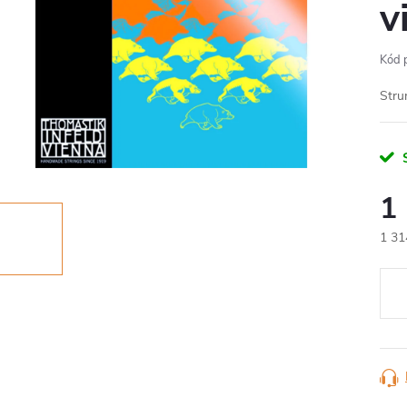
v
Kód 
Stru
S
1
1 31
Měr
cena