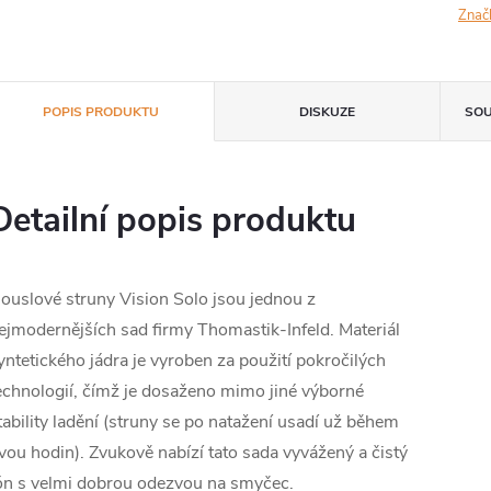
Znač
POPIS PRODUKTU
DISKUZE
SOU
Detailní popis produktu
ouslové struny Vision Solo jsou jednou z
ejmodernějších sad firmy Thomastik-Infeld. Materiál
yntetického jádra je vyroben za použití pokročilých
echnologií, čímž je dosaženo mimo jiné výborné
tability ladění (struny se po natažení usadí už během
vou hodin). Zvukově nabízí tato sada vyvážený a čistý
ón s velmi dobrou odezvou na smyčec.