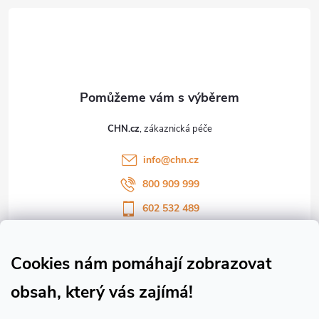
á
p
a
t
CHN.cz
í
info
@
chn.cz
800 909 999
602 532 489
Sledujte nás na Facebooku
Sledujte náš vlog CHN_CZ
Cookies nám pomáhají zobrazovat
obsah, který vás zajímá!