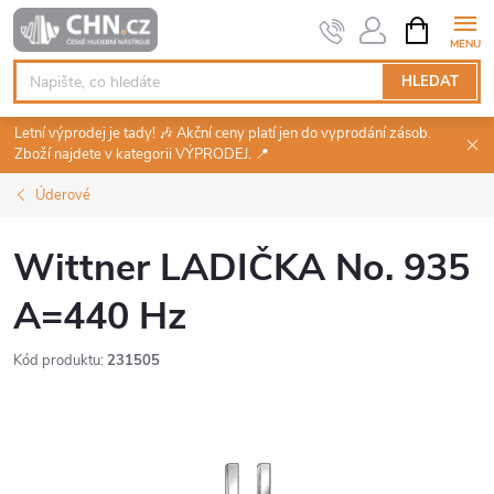
Přejít
NÁKUPNÍ
KOŠÍK
na
obsah
HLEDAT
Letní výprodej je tady! 🎶 Akční ceny platí jen do vyprodání zásob.
Zboží najdete v kategorii VÝPRODEJ. 📍
Úderové
Wittner LADIČKA No. 935
A=440 Hz
Kód produktu:
231505