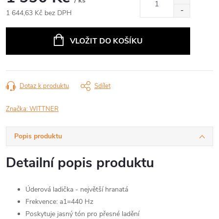
/ ks
1 644,63 Kč bez DPH
Měrná
cena:
VLOŽIT DO KOŠÍKU
Dotaz k produktu
Sdílet
Značka:
WITTNER
Popis produktu
Detailní popis produktu
Úderová ladička - největší hranatá
Frekvence: a1=440 Hz
Poskytuje jasný tón pro přesné ladění