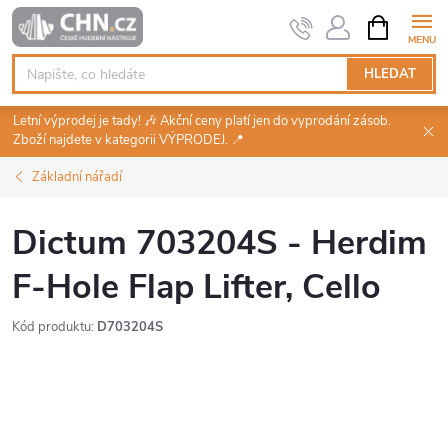
Přejít
NÁKUPNÍ
KOŠÍK
na
obsah
HLEDAT
Letní výprodej je tady! 🎶 Akční ceny platí jen do vyprodání zásob.
Zboží najdete v kategorii VÝPRODEJ. 📍
Základní nářadí
Dictum 703204S - Herdim
F-Hole Flap Lifter, Cello
Kód produktu:
D703204S