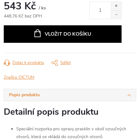
543 Kč
/ ks
448,76 Kč bez DPH
Měrná
cena:
VLOŽIT DO KOŠÍKU
Dotaz k produktu
Sdílet
Značka:
DICTUM
Popis produktu
Detailní popis produktu
Speciální rozporka pro opravy prasklin v okolí ozvučných
otvorů, která se vkládá do ozvučných otvorů