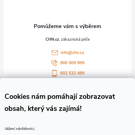
p
a
t
CHN.cz
í
info
@
chn.cz
800 909 999
602 532 489
Sledujte nás na Facebooku
Sledujte náš vlog CHN_CZ
Cookies nám pomáhají zobrazovat
obsah, který vás zajímá!
Vše o nákupu
Vážení návštěvníci,