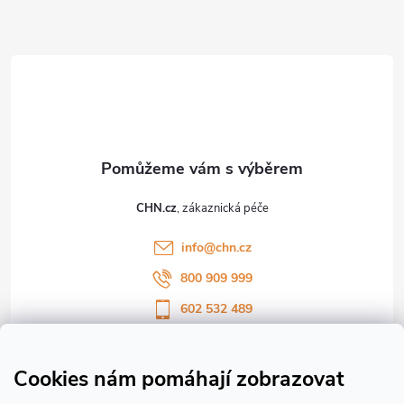
Z
á
p
a
t
CHN.cz
í
info
@
chn.cz
800 909 999
602 532 489
Sledujte nás na Facebooku
Sledujte náš vlog CHN_CZ
Cookies nám pomáhají zobrazovat