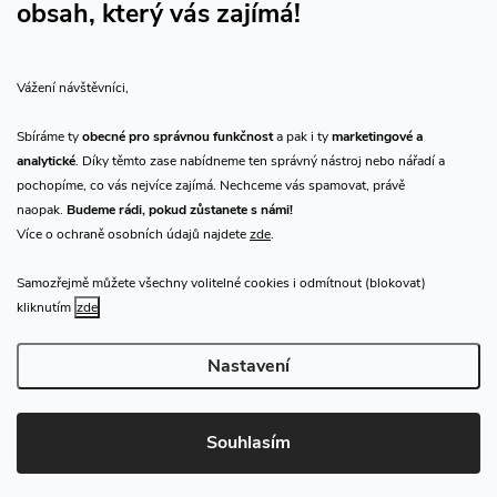
obsah, který vás zajímá!
Vše o nákupu
Vážení návštěvníci,
O nás
Sbíráme ty
obecné pro správnou funkčnost
a pak i ty
marketingové a
analytické
. Díky těmto zase nabídneme ten správný nástroj nebo nářadí a
Přijímáme online platby
pochopíme, co vás nejvíce zajímá. Nechceme vás spamovat, právě
naopak.
Budeme rádi, pokud zůstanete s námi!
Více o ochraně osobních údajů najdete
zde
.
Samozřejmě můžete všechny volitelné cookies i odmítnout (blokovat)
Prodejna Praha
kliknutím
zde
Nastavení
Copyright 2026
CHN.cz
. Všechna práva vyhrazena.
Upravit nastavení
cookies
Souhlasím
Vytvořil Shoptet