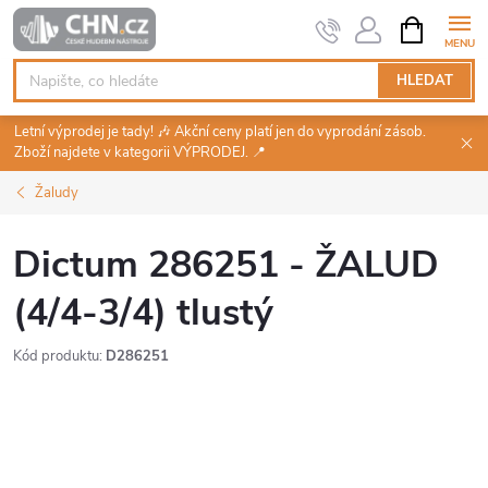
Přejít
NÁKUPNÍ
KOŠÍK
na
obsah
HLEDAT
Letní výprodej je tady! 🎶 Akční ceny platí jen do vyprodání zásob.
Zboží najdete v kategorii VÝPRODEJ. 📍
Žaludy
Dictum 286251 - ŽALUD
(4/4-3/4) tlustý
Kód produktu:
D286251