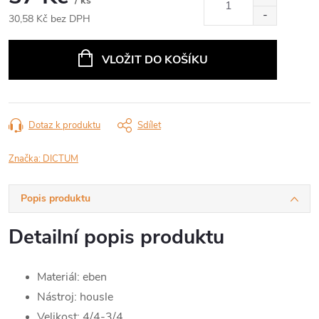
/ ks
30,58 Kč bez DPH
Měrná
cena:
VLOŽIT DO KOŠÍKU
Dotaz k produktu
Sdílet
Značka:
DICTUM
Popis produktu
Detailní popis produktu
Materiál: eben
Nástroj: housle
Velikost: 4/4-3/4