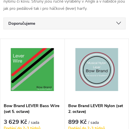
nylonu či kovu. Struny jsou ručně vyráběny v Anglii a v nabídce jsou
jak pro pedálové tak i pro háčkové (lever) harfy.
Ř
Doporučujeme
a
Nejlevnější
V
Nejdražší
z
ý
Nejprodávanější
e
p
Abecedně
n
i
í
s
p
Bow Brand LEVER Bass Wire
Bow Brand LEVER Nylon (set
(set 5. octave)
2. octave)
p
r
3 629 Kč
899 Kč
/ sada
/ sada
Dodání do 2-3 týdnů
Dodání do 2-3 týdnů