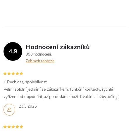
r
d
á
a
n
k
c
o
í
v
Hodnocení zákazníků
4,9
á
p
998 hodnocení
n
Zobrazit recenze
r
í
v
+ Rychlost, spolehlivost
k
Velmi solidní jednání se zákazníkem, funkční kontakty, rychlé
vyřízení od objednání, až po dodání zboží. Kvalitní služby, děkuji!
y
23.3.2026
v
ý