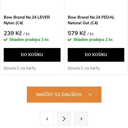
Bow Brand No.24 LEVER
Bow Brand No.24 PEDAL
Nylon (C4)
Natural Gut (C4)
239 Kč
579 Kč
/ ks
/ ks
Skladem prodejna
3 ks
Skladem prodejna
2 ks
DO KOŠÍKU
DO KOŠÍKU
Struna C na harfu
Struna C na harfu
O
NAČÍST 52 DALŠÍCH
v
l
S
1
3
t
á