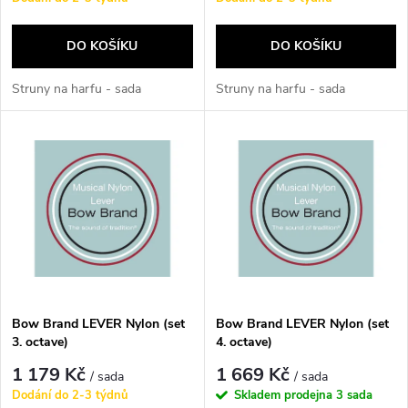
r
o
o
DO KOŠÍKU
DO KOŠÍKU
d
d
Struny na harfu - sada
Struny na harfu - sada
u
u
k
k
t
t
ů
ů
Bow Brand LEVER Nylon (set
Bow Brand LEVER Nylon (set
3. octave)
4. octave)
1 179 Kč
1 669 Kč
/ sada
/ sada
Dodání do 2-3 týdnů
Skladem prodejna
3 sada