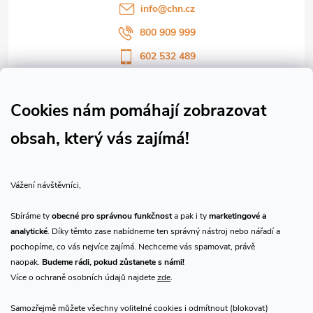
í
info
@
chn.cz
800 909 999
602 532 489
Sledujte nás na Facebooku
Sledujte náš vlog CHN_CZ
Cookies nám pomáhají zobrazovat
obsah, který vás zajímá!
Vše o nákupu
Vážení návštěvníci,
O nás
Sbíráme ty
obecné pro správnou funkčnost
a pak i ty
marketingové a
analytické
. Díky těmto zase nabídneme ten správný nástroj nebo nářadí a
Přijímáme online platby
pochopíme, co vás nejvíce zajímá. Nechceme vás spamovat, právě
naopak.
Budeme rádi, pokud zůstanete s námi!
Více o ochraně osobních údajů najdete
zde
.
Samozřejmě můžete všechny volitelné cookies i odmítnout (blokovat)