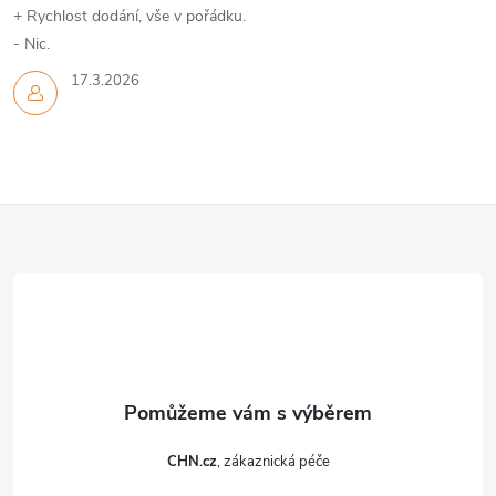
p
+ Rychlost dodání, vše v pořádku.
- Nic.
i
17.3.2026
s
u
Z
á
p
a
t
CHN.cz