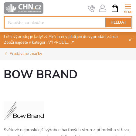
Přejít
NÁKUPNÍ
KOŠÍK
na
obsah
HLEDAT
Letní výprodej je tady! 🎶 Akční ceny platí jen do vyprodání zásob.
Zboží najdete v kategorii VÝPRODEJ. 📍
Prodávané značky
BOW BRAND
Světově nejproslulejší výrobce harfových strun z přírodního střeva,