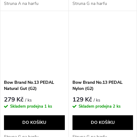
Struna A na harfu
Struna G na harfu
Bow Brand No.13 PEDAL
Bow Brand No.13 PEDAL
Natural Gut (G2)
Nylon (G2)
279 Kč
129 Kč
/ ks
/ ks
Skladem prodejna
1 ks
Skladem prodejna
2 ks
DO KOŠÍKU
DO KOŠÍKU
Struna G na harfu
Struna G na harfu