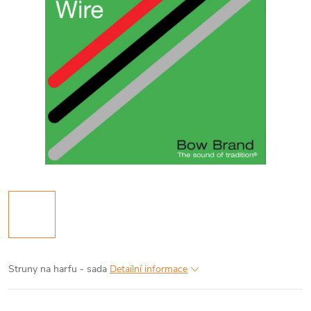
Struny na harfu - sada
Detailní informace