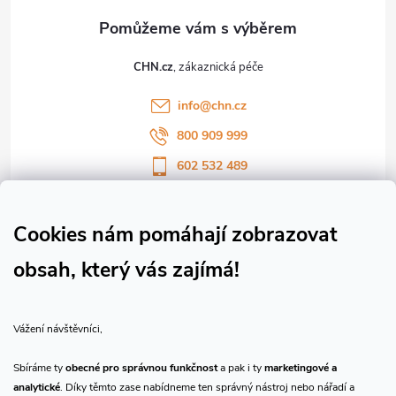
a
t
CHN.cz
í
info
@
chn.cz
800 909 999
602 532 489
Sledujte nás na Facebooku
Sledujte náš vlog CHN_CZ
Cookies nám pomáhají zobrazovat
obsah, který vás zajímá!
Vše o nákupu
Vážení návštěvníci,
O nás
Sbíráme ty
obecné pro správnou funkčnost
a pak i ty
marketingové a
analytické
. Díky těmto zase nabídneme ten správný nástroj nebo nářadí a