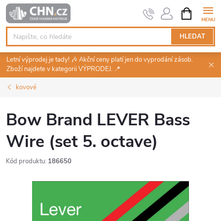
Přejít
NÁKUPNÍ
KOŠÍK
na
obsah
HLEDAT
Letní výprodej je tady! 🎶 Akční ceny platí jen do vyprodání zásob.
Zboží najdete v kategorii VÝPRODEJ. 📍
kovové
Bow Brand LEVER Bass
Wire (set 5. octave)
Kód produktu:
186650