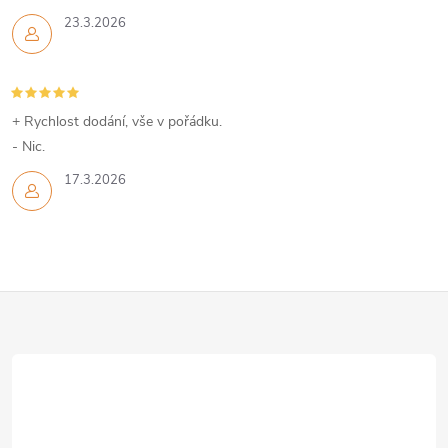
23.3.2026
+ Rychlost dodání, vše v pořádku.
- Nic.
17.3.2026
Z
á
p