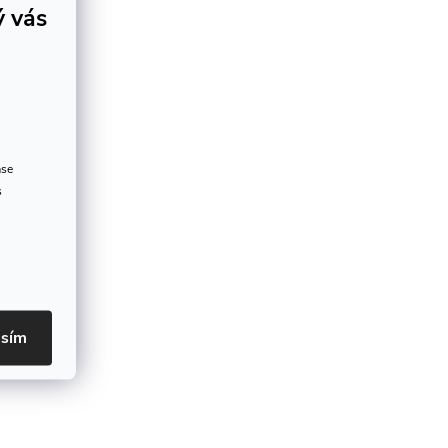
ý vás
ase
s
asím