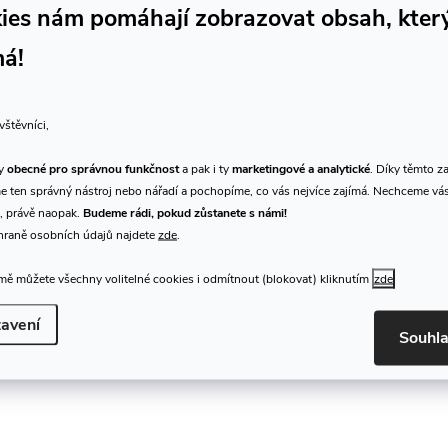
ies nám pomáhají zobrazovat obsah, kter
p
má!
v
vštěvníci,
k
ty
obecné pro správnou funkčnost
a pak i ty
marketingové a analytické
. Díky těmto z
 ten správný nástroj nebo nářadí a pochopíme, co vás nejvíce zajímá. Nechceme vá
y
, právě naopak.
Budeme rádi, pokud zůstanete s námi!
v
hraně osobních údajů najdete
zde
.
ý
ě můžete všechny volitelné cookies i odmítnout (blokovat) kliknutím
zde
p
avení
Souhl
s
u