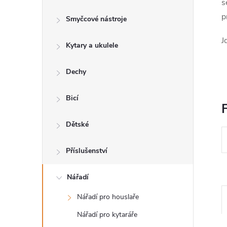
s
s
p
Smyčcové nástroje
t
J
Kytary a ukulele
r
a
Dechy
n
Bicí
F
n
Dětské
í
Příslušenství
p
Nářadí
Nářadí pro houslaře
a
Nářadí pro kytaráře