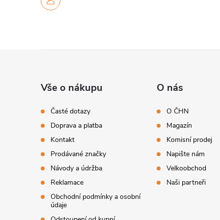
Z
á
Vše o nákupu
O nás
p
Časté dotazy
O ČHN
Doprava a platba
Magazín
a
Kontakt
Komisní prodej
t
Prodávané značky
Napište nám
Návody a údržba
Velkoobchod
í
Reklamace
Naši partneři
Obchodní podmínky a osobní
údaje
Odstoupení od kupní