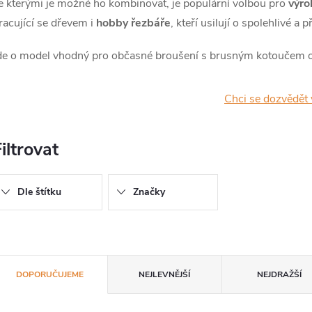
e kterými je možné ho kombinovat, je populární volbou pro
výro
racující se dřevem i
hobby řezbáře
, kteří usilují o spolehlivé a 
de o model vhodný pro občasné broušení s brusným kotouče
Chci se dozvědět 
iltrovat
Dle štítku
Značky
Ř
DOPORUČUJEME
NEJLEVNĚJŠÍ
NEJDRAŽŠÍ
a