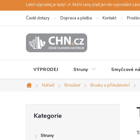
Přejít
Letní výprodej je tady! 🎶 Akční ceny platí jen do vyprodání zá
na
Časté dotazy
Doprava a platba
Kontakt
Prodáv
obsah
VÝPRODEJ
Struny
Smyčcové ná
Nářadí
Broušení
Brusky a příslušenství
Domů
P
Přeskočit
Kategorie
kategorie
o
T
Struny