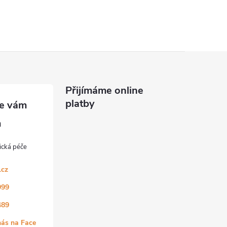
Přijímáme online
platby
.cz
999
489
nás na Face