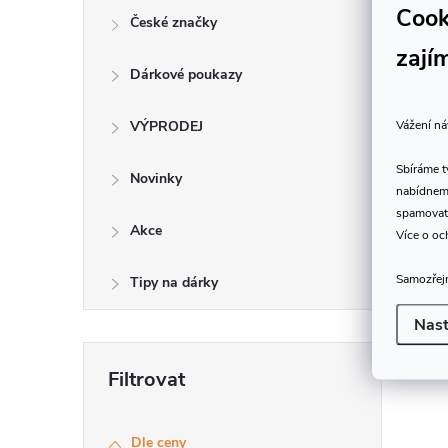
í
Cook
České značky
zají
r
Dárkové poukazy
Vážení ná
VÝPRODEJ
Sbíráme 
Novinky
nabídneme
spamovat
Akce
Více o oc
Samozřejm
Tipy na dárky
Nast
i
Dle ceny