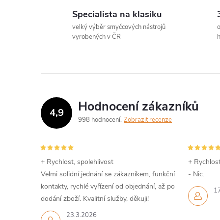
Specialista na klasiku
velký výběr smyčcových nástrojů
o
vyrobených v ČR
h
Hodnocení zákazníků
4,9
998 hodnocení
Zobrazit recenze
+ Rychlost, spolehlivost
+ Rychlost
Velmi solidní jednání se zákazníkem, funkční
- Nic.
kontakty, rychlé vyřízení od objednání, až po
1
dodání zboží. Kvalitní služby, děkuji!
23.3.2026