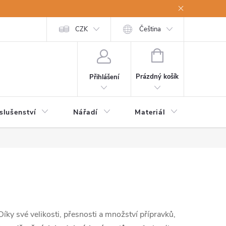
a osobní údaje
Odstoupení od kupní smlouvy
CZK
Čeština
NÁKUPNÍ
KOŠÍK
Prázdný košík
Přihlášení
slušenství
Nářadí
Materiál
Dětsk
 Díky své velikosti, přesnosti a množství přípravků,