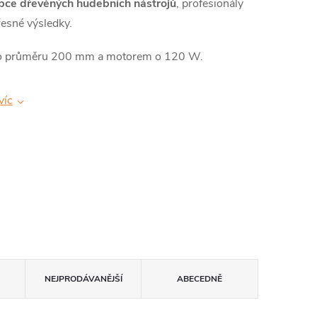
bce dřevěných hudebních nástrojů
, profesionály
přesné výsledky.
m o průměru 200 mm a motorem o 120 W.
víc
NEJPRODÁVANĚJŠÍ
ABECEDNĚ