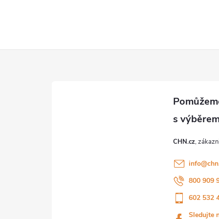
CHN.cz
info
@
chn
800 909 
602 532 
Sledujte 