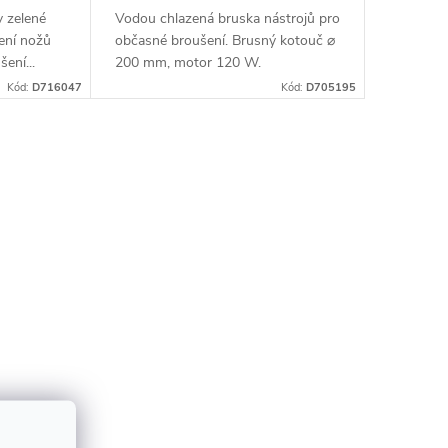
 zelené
Vodou chlazená bruska nástrojů pro
šení nožů
občasné broušení. Brusný kotouč ⌀
ení...
200 mm, motor 120 W.
Kód:
D716047
Kód:
D705195