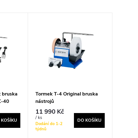
t bruska
Tormek T-4 Original bruska
X-40
nástrojů
11 990 Kč
/ ks
 KOŠÍKU
DO KOŠÍKU
Dodání do 1-2
týdnů