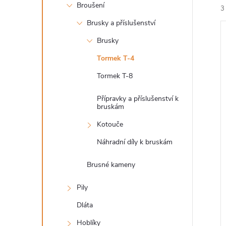
n
Broušení
3
e
Brusky a příslušenství
Brusky
l
Tormek T-4
Tormek T-8
í
Přípravky a příslušenství k
i
bruskám
Kotouče
Náhradní díly k bruskám
Brusné kameny
Pily
Dláta
Hoblíky