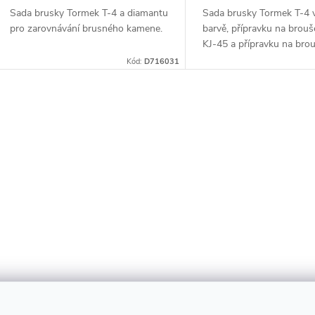
d
Sada brusky Tormek T-4 a diamantu
Sada brusky Tormek T-4 v
k
pro zarovnávání brusného kamene.
barvě, přípravku na brou
u
KJ-45 a přípravku na brouš
t
Kód:
D716031
k
ů
t
O
ů
v
á
d
a
c