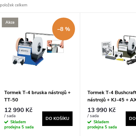
položek celkem
z
V
Akce
e
–8 %
ý
n
p
p
s
r
p
Tormek T-4 bruska nástrojů +
Tormek T-4 Bushcraf
o
TT-50
nástrojů + KJ-45 + A
r
12 990 Kč
13 990 Kč
d
/ sada
/ sada
DO KOŠÍKU
DO
o
Skladem
Skladem
prodejna
5 sada
prodejna
5 sada
u