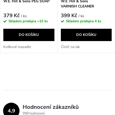
W.E. Hill & Sons PEG SOAP
W.E. Hill & Sons
VARNISH CLEANER
379 Kč
399 Kč
/ ks
/ ks
Skladem prodejna
>10 ks
Skladem prodejna
4 ks
DO KOŠÍKU
DO KOŠÍKU
Kolíkové mazadlo
Čistič na lak
O
v
l
á
Hodnocení zákazníků
d
4,9
998 hodnocení