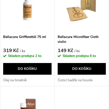
e
p
Abecedně
n
i
í
s
p
Bellacura Griffbrettöl 75 ml
Bellacura Microfiber Cloth
violin
p
r
319 Kč
149 Kč
/ ks
/ ks
r
Skladem prodejna
2 ks
Skladem prodejna
8 ks
o
o
DO KOŠÍKU
DO KOŠÍKU
d
d
Olej na hmatník
Čisticí hadřík na housle
u
u
k
k