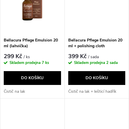
t
t
ů
ů
Bellacura Pflege Emulsion 20
Bellacura Pflege Emulsion 20
ml (lahvička)
ml + polishing cloth
299 Kč
399 Kč
/ ks
/ sada
Skladem prodejna
7 ks
Skladem prodejna
2 sada
DO KOŠÍKU
DO KOŠÍKU
Čistič na lak
Čistič na lak + lešticí hadřík