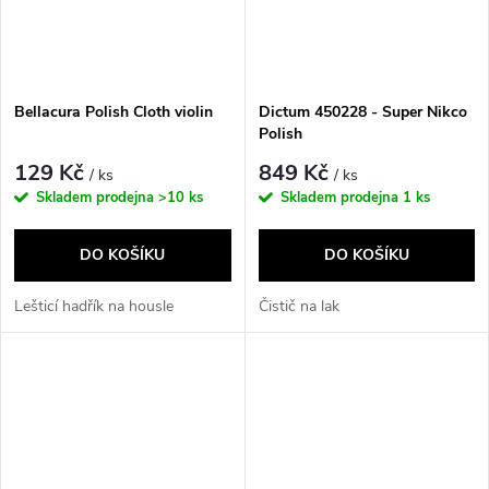
Bellacura Polish Cloth violin
Dictum 450228 - Super Nikco
Polish
129 Kč
849 Kč
/ ks
/ ks
Skladem prodejna
>10 ks
Skladem prodejna
1 ks
DO KOŠÍKU
DO KOŠÍKU
Lešticí hadřík na housle
Čistič na lak