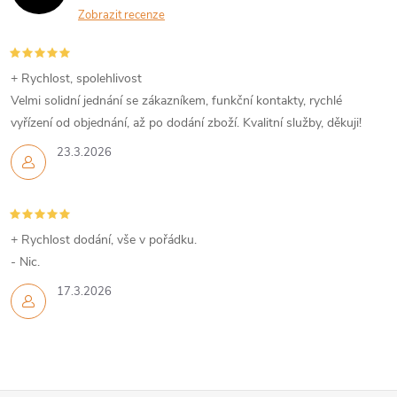
a
Zobrazit recenze
c
í
+ Rychlost, spolehlivost
Velmi solidní jednání se zákazníkem, funkční kontakty, rychlé
p
vyřízení od objednání, až po dodání zboží. Kvalitní služby, děkuji!
r
23.3.2026
v
k
+ Rychlost dodání, vše v pořádku.
y
- Nic.
v
17.3.2026
ý
p