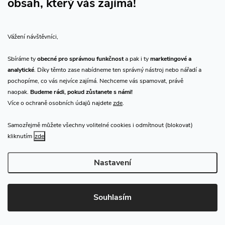
obsah, který vás zajímá!
Vše o nákupu
Vážení návštěvníci,
O nás
Sbíráme ty
obecné pro správnou funkčnost
a pak i ty
marketingové a
analytické
. Díky těmto zase nabídneme ten správný nástroj nebo nářadí a
Přijímáme online platby
pochopíme, co vás nejvíce zajímá. Nechceme vás spamovat, právě
naopak.
Budeme rádi, pokud zůstanete s námi!
Více o ochraně osobních údajů najdete
zde
.
Samozřejmě můžete všechny volitelné cookies i odmítnout (blokovat)
Prodejna Praha
kliknutím
zde
Nastavení
Copyright 2026
CHN.cz
. Všechna práva vyhrazena.
Upravit nastavení
cookies
Souhlasím
Vytvořil Shoptet