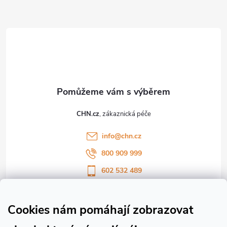
Z
i
s
á
u
p
a
t
CHN.cz
í
info
@
chn.cz
800 909 999
602 532 489
Sledujte nás na Facebooku
Sledujte náš vlog CHN_CZ
Cookies nám pomáhají zobrazovat