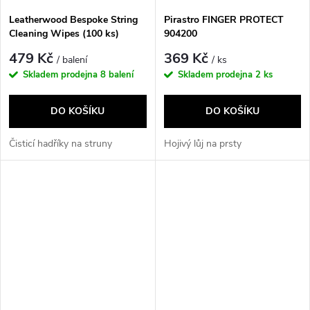
Leatherwood Bespoke String
Pirastro FINGER PROTECT
Cleaning Wipes (100 ks)
904200
479 Kč
369 Kč
/ balení
/ ks
Skladem prodejna
8 balení
Skladem prodejna
2 ks
DO KOŠÍKU
DO KOŠÍKU
Čisticí hadříky na struny
Hojivý lůj na prsty