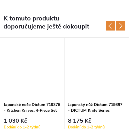
K tomuto produktu
doporučujeme ještě dokoupit
Japonské nože Dictum 719376
Japonský nůž Dictum 719397
- Kitchen Knives, 4-Piece Set
- DICTUM Knife Series
»Classic«, 2-Piece Set
1 030 Kč
8 175 Kč
Dodání do 1-2 týdnů
Dodání do 1-2 týdnů