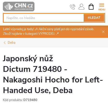
Přejít
NÁKUPNÍ
KOŠÍK
na
obsah
HLEDAT
Letní výprodej je tady! 🎶 Akční ceny platí jen do vyprodání zásob.
Zboží najdete v kategorii VÝPRODEJ. 📍
Deba
Japonský nůž
Dictum 719480 -
Nakagoshi Hocho for Left-
Handed Use, Deba
Kód produktu:
D719480