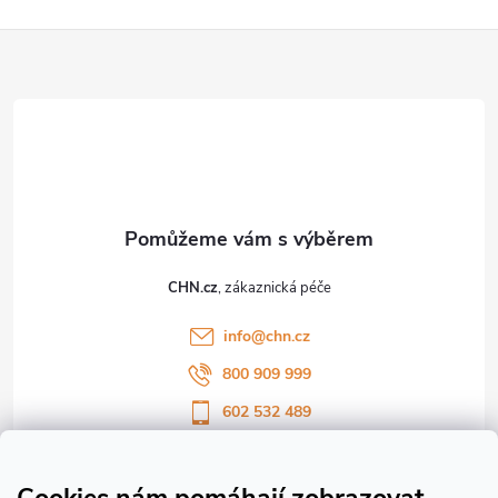
Z
á
p
a
t
CHN.cz
í
info
@
chn.cz
800 909 999
602 532 489
Sledujte nás na Facebooku
Sledujte náš vlog CHN_CZ