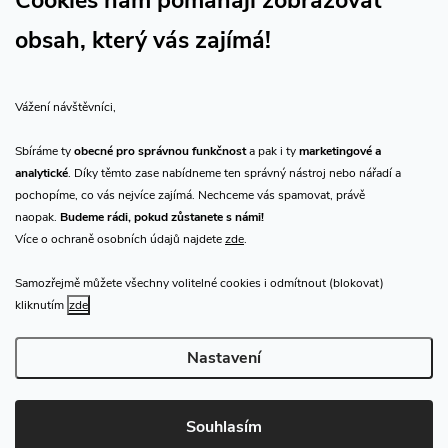
Cookies nám pomáhají zobrazovat
obsah, který vás zajímá!
Vše o nákupu
Vážení návštěvníci,
O nás
Sbíráme ty
obecné pro správnou funkčnost
a pak i ty
marketingové a
analytické
. Díky těmto zase nabídneme ten správný nástroj nebo nářadí a
Přijímáme online platby
pochopíme, co vás nejvíce zajímá. Nechceme vás spamovat, právě
naopak.
Budeme rádi, pokud zůstanete s námi!
Více o ochraně osobních údajů najdete
zde
.
Samozřejmě můžete všechny volitelné cookies i odmítnout (blokovat)
Prodejna Praha
kliknutím
zde
Nastavení
Copyright 2026
CHN.cz
. Všechna práva vyhrazena.
Upravit nastavení
cookies
Souhlasím
Vytvořil Shoptet