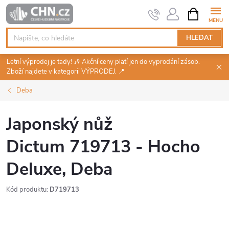
Přejít
NÁKUPNÍ
KOŠÍK
na
obsah
HLEDAT
Letní výprodej je tady! 🎶 Akční ceny platí jen do vyprodání zásob.
Zboží najdete v kategorii VÝPRODEJ. 📍
Deba
Japonský nůž
Dictum 719713 - Hocho
Deluxe, Deba
Kód produktu:
D719713