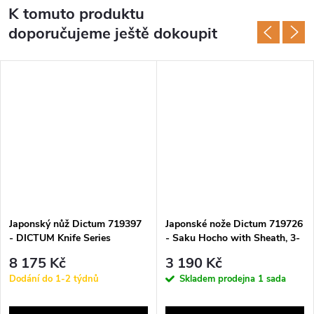
K tomuto produktu
doporučujeme ještě dokoupit
Japonský nůž Dictum 719397
Japonské nože Dictum 719726
- DICTUM Knife Series
- Saku Hocho with Sheath, 3-
»Classic«, 2-Piece Set
Piece Set
8 175 Kč
3 190 Kč
Dodání do 1-2 týdnů
Skladem prodejna
1 sada