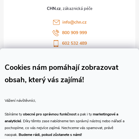
t
CHN.cz
í
info
@
chn.cz
800 909 999
602 532 489
Sledujte nás na Facebooku
Sledujte náš vlog CHN_CZ
Cookies nám pomáhají zobrazovat
obsah, který vás zajímá!
Vše o nákupu
Vážení návštěvníci,
O nás
Sbíráme ty
obecné pro správnou funkčnost
a pak i ty
marketingové a
analytické
. Díky těmto zase nabídneme ten správný nástroj nebo nářadí a
Přijímáme online platby
pochopíme, co vás nejvíce zajímá. Nechceme vás spamovat, právě
naopak.
Budeme rádi, pokud zůstanete s námi!