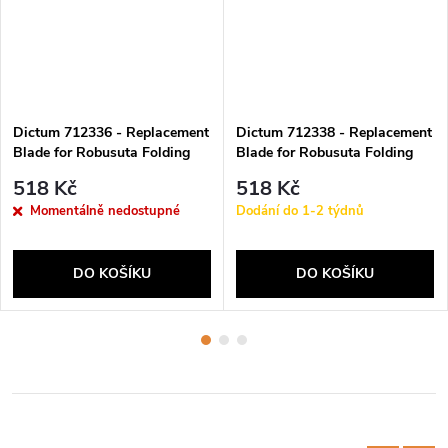
Dictum 712336 - Replacement
Dictum 712338 - Replacement
Blade for Robusuta Folding
Blade for Robusuta Folding
Saw, Dozuki Universal
Saw, Dozuki Super Hard
518 Kč
518 Kč
Momentálně nedostupné
Dodání do 1-2 týdnů
DO KOŠÍKU
DO KOŠÍKU