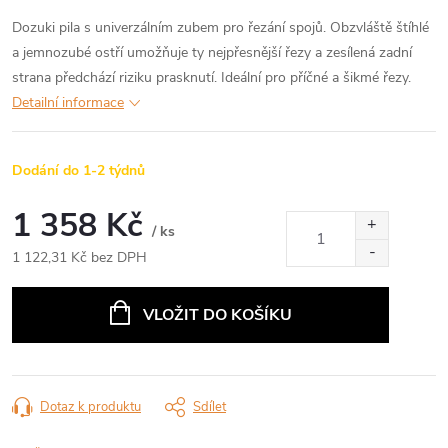
Dozuki pila s univerzálním zubem pro řezání spojů. Obzvláště štíhlé
a jemnozubé ostří umožňuje ty nejpřesnější řezy a zesílená zadní
strana předchází riziku prasknutí. Ideální pro příčné a šikmé řezy.
Detailní informace
Dodání do 1-2 týdnů
1 358 Kč
/ ks
1 122,31 Kč bez DPH
Měrná
cena:
VLOŽIT DO KOŠÍKU
Dotaz k produktu
Sdílet