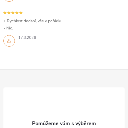
+ Rychlost dodání, vše v pořádku.
- Nic.
17.3.2026
Z
á
p
a