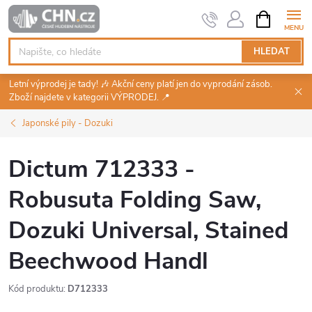
Přejít
NÁKUPNÍ
KOŠÍK
na
obsah
HLEDAT
Letní výprodej je tady! 🎶 Akční ceny platí jen do vyprodání zásob.
Zboží najdete v kategorii VÝPRODEJ. 📍
Japonské pily - Dozuki
Dictum 712333 -
Robusuta Folding Saw,
Dozuki Universal, Stained
Beechwood Handl
Kód produktu:
D712333