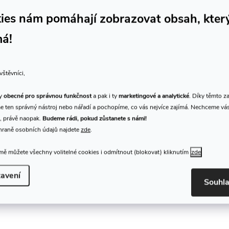
ies nám pomáhají zobrazovat obsah, kter
má!
vštěvníci,
Dictum 708442 - DICTUM
Dictum 712055 -
Round Awl, 60 mm
Replacement Blade fo
ty
obecné pro správnou funkčnost
a pak i ty
marketingové a analytické
. Díky těmto z
F180 Folding Saw
218 Kč
535 Kč
 ten správný nástroj nebo nářadí a pochopíme, co vás nejvíce zajímá. Nechceme vá
, právě naopak.
Budeme rádi, pokud zůstanete s námi!
Skladem
Dodání do 1-2
DO KOŠÍKU
DO
prodejna
2 ks
týdnů
hraně osobních údajů najdete
zde
.
Kód:
D708442
ě můžete všechny volitelné cookies i odmítnout (blokovat) kliknutím
zde
avení
Souhl