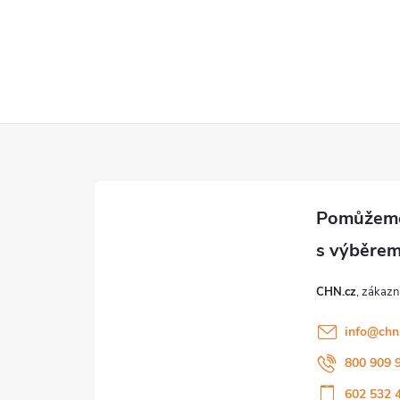
CHN.cz
info
@
chn
800 909 
602 532 