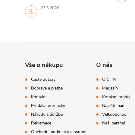
23.3.2026
Z
á
Vše o nákupu
O nás
p
Časté dotazy
O ČHN
Doprava a platba
Magazín
a
Kontakt
Komisní prodej
t
Prodávané značky
Napište nám
Návody a údržba
Velkoobchod
í
Reklamace
Naši partneři
Obchodní podmínky a osobní