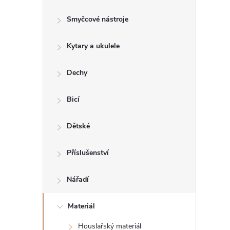
s
Smyčcové nástroje
t
Kytary a ukulele
r
a
Dechy
n
Bicí
n
Dětské
í
Příslušenství
p
Nářadí
a
Materiál
Houslařský materiál