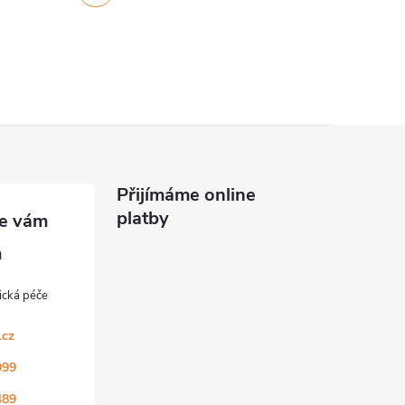
Přijímáme online
platby
.cz
999
489