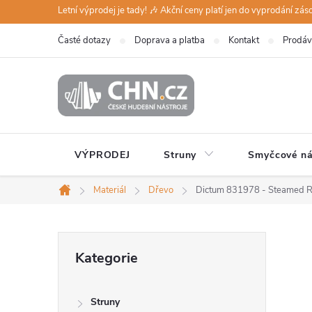
Přejít
Letní výprodej je tady! 🎶 Akční ceny platí jen do vyprodání zá
na
Časté dotazy
Doprava a platba
Kontakt
Prodáv
obsah
VÝPRODEJ
Struny
Smyčcové ná
Materiál
Dřevo
Dictum 831978 - Steamed R
Domů
P
Přeskočit
Kategorie
kategorie
o
Struny