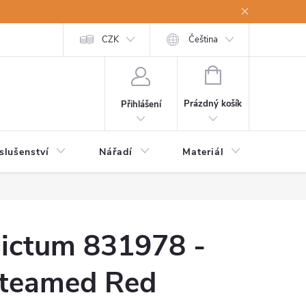
a osobní údaje
Odstoupení od kupní smlouvy
CZK
Čeština
NÁKUPNÍ
KOŠÍK
Prázdný košík
Přihlášení
slušenství
Nářadí
Materiál
Dětsk
ictum 831978 -
teamed Red