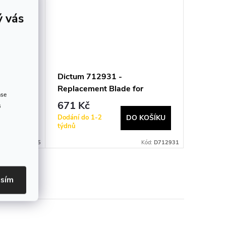
ý vás
Dictum 712931 -
Dictum 
r Silky
Replacement Blade for
Replace
ase
Fugaku Edauchi 270
Fugaku
671 Kč
618 K
s
Dodání do 1-2
Dodání d
 KOŠÍKU
DO KOŠÍKU
týdnů
týdnů
Kód:
D712055
Kód:
D712931
asím