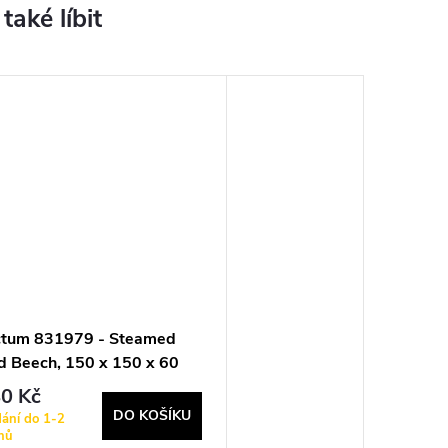
ctum 831979 - Steamed
d Beech, 150 x 150 x 60
m
0 Kč
DO KOŠÍKU
ání do 1-2
nů