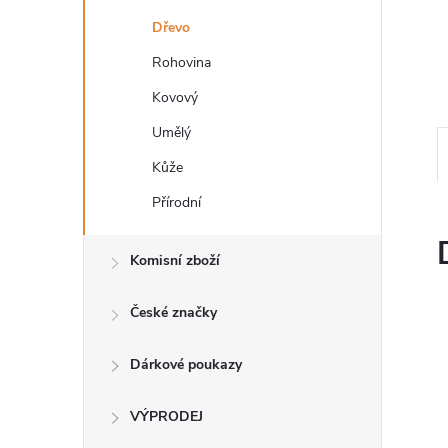
n
Dřevo
e
Rohovina
l
Kovový
Umělý
Kůže
Přírodní
Komisní zboží
České značky
Dárkové poukazy
VÝPRODEJ