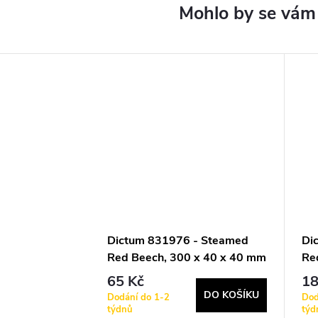
Dictum 831976 - Steamed
Di
Red Beech, 300 x 40 x 40 mm
Re
m
65 Kč
18
DO KOŠÍKU
Dodání do 1-2
Dod
týdnů
týd