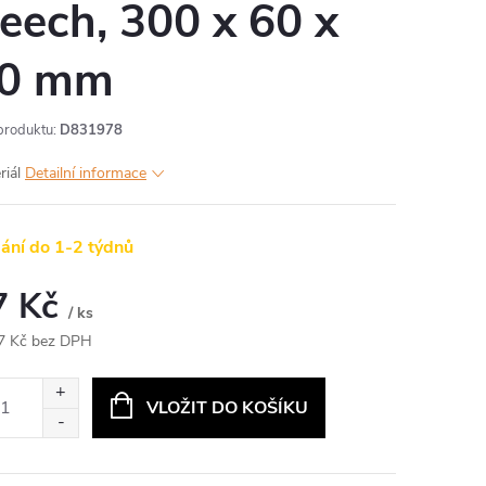
eech, 300 x 60 x
0 mm
produktu:
D831978
riál
Detailní informace
ání do 1-2 týdnů
7 Kč
/ ks
7 Kč bez DPH
ná
:
VLOŽIT DO KOŠÍKU