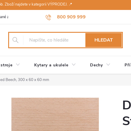
sob. Zboží najdete v kategorii VÝPRODEJ. 📍
800 909 999
ané značky
Návody a údržba
Reklamace
Obchodní podmínky 
HLEDAT
stroje
Kytary a ukulele
Dechy
Pří
ed Beech, 300 x 60 x 60 mm
D
S