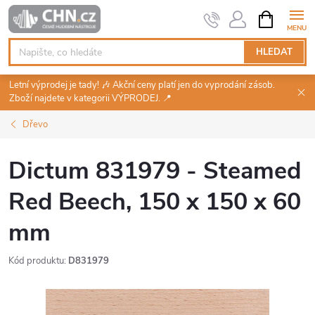
Přejít
NÁKUPNÍ
KOŠÍK
na
obsah
HLEDAT
Letní výprodej je tady! 🎶 Akční ceny platí jen do vyprodání zásob.
Zboží najdete v kategorii VÝPRODEJ. 📍
Dřevo
Dictum 831979 - Steamed
Red Beech, 150 x 150 x 60
mm
Kód produktu:
D831979