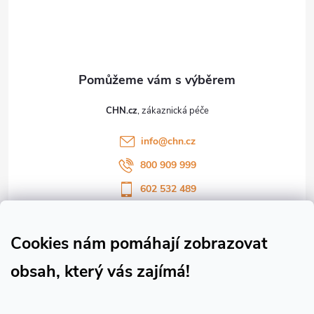
p
a
t
CHN.cz
í
info
@
chn.cz
800 909 999
602 532 489
Sledujte nás na Facebooku
Sledujte náš vlog CHN_CZ
Cookies nám pomáhají zobrazovat
obsah, který vás zajímá!
Vše o nákupu