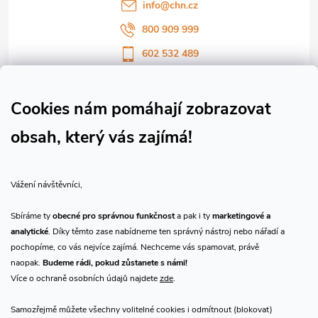
í
info
@
chn.cz
800 909 999
602 532 489
Sledujte nás na Facebooku
Sledujte náš vlog CHN_CZ
Cookies nám pomáhají zobrazovat
obsah, který vás zajímá!
Vše o nákupu
Vážení návštěvníci,
O nás
Sbíráme ty
obecné pro správnou funkčnost
a pak i ty
marketingové a
analytické
. Díky těmto zase nabídneme ten správný nástroj nebo nářadí a
Přijímáme online platby
pochopíme, co vás nejvíce zajímá. Nechceme vás spamovat, právě
naopak.
Budeme rádi, pokud zůstanete s námi!
Více o ochraně osobních údajů najdete
zde
.
Samozřejmě můžete všechny volitelné cookies i odmítnout (blokovat)