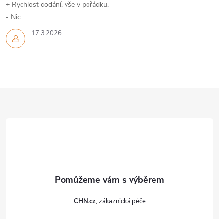
+ Rychlost dodání, vše v pořádku.
- Nic.
17.3.2026
Z
á
p
a
t
CHN.cz