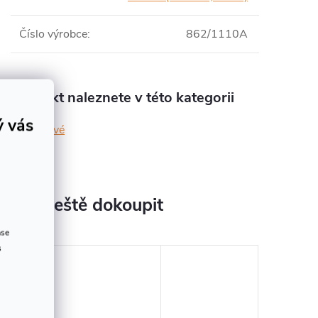
Číslo výrobce
:
862/1110A
Produkt naleznete v této kategorii
ý vás
kovové
jeme ještě dokoupit
ase
s