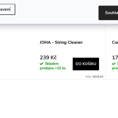
avení
Souhl
JOHA - String Cleaner
Co
239 Kč
17
Skladem
DO KOŠÍKU
prodejna
>10 ks
pro
Kód:
393019