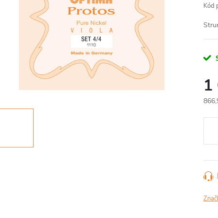
Kód 
Stru
S
1
866,
Měr
cena
Znač