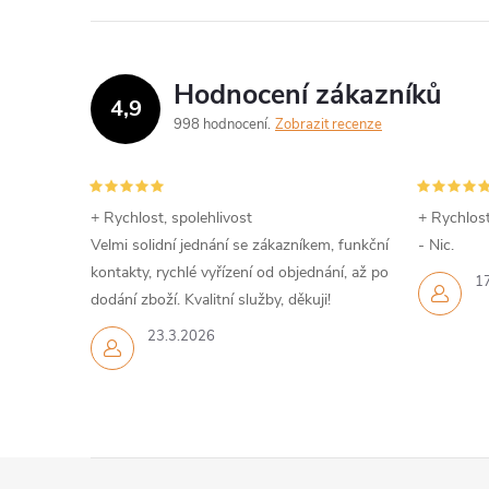
Hodnocení zákazníků
4,9
998 hodnocení
Zobrazit recenze
+ Rychlost, spolehlivost
+ Rychlost
Velmi solidní jednání se zákazníkem, funkční
- Nic.
kontakty, rychlé vyřízení od objednání, až po
1
dodání zboží. Kvalitní služby, děkuji!
23.3.2026
Z