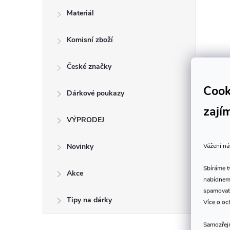
Materiál
Komisní zboží
České značky
Cook
Dárkové poukazy
zají
VÝPRODEJ
Vážení ná
Novinky
Sbíráme 
Akce
nabídneme
spamovat
Tipy na dárky
Více o oc
Samozřejm