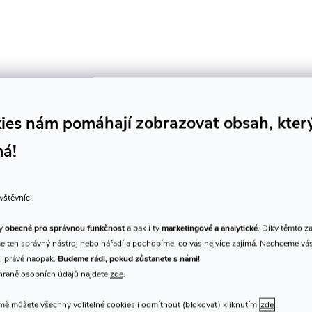
ies nám pomáhají zobrazovat obsah, kter
má!
K tomuto produktu doporuču
vštěvníci,
ty
obecné pro správnou funkčnost
a pak i ty
marketingové a analytické
. Díky těmto z
 ten správný nástroj nebo nářadí a pochopíme, co vás nejvíce zajímá. Nechceme vá
, právě naopak.
Budeme rádi, pokud zůstanete s námi!
hraně osobních údajů najdete
zde
.
ě můžete všechny volitelné cookies i odmítnout (blokovat) kliknutím
zde