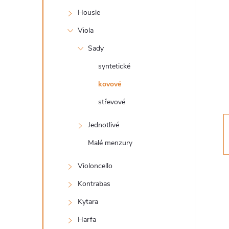
s
Housle
t
Viola
r
Sady
syntetické
a
kovové
n
střevové
n
Jednotlivé
Malé menzury
í
Violoncello
p
Kontrabas
a
Kytara
Harfa