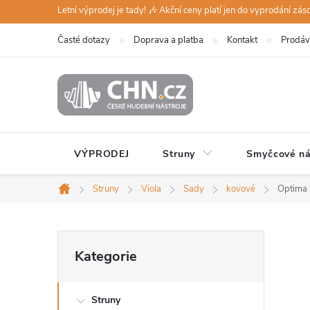
Přejít
Letní výprodej je tady! 🎶 Akční ceny platí jen do vyprodání zá
na
Časté dotazy
Doprava a platba
Kontakt
Prodáv
obsah
VÝPRODEJ
Struny
Smyčcové ná
Struny
Viola
Sady
kovové
Optima 
Domů
P
Přeskočit
Kategorie
kategorie
o
Struny