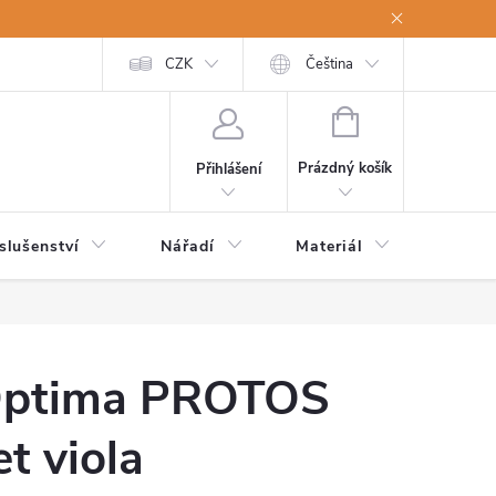
a osobní údaje
Odstoupení od kupní smlouvy
CZK
Čeština
NÁKUPNÍ
KOŠÍK
Prázdný košík
Přihlášení
slušenství
Nářadí
Materiál
Dětsk
ptima PROTOS
et viola