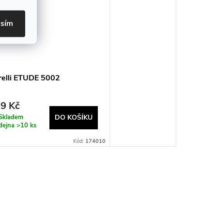
asím
relli ETUDE 5002
9 Kč
Skladem
DO KOŠÍKU
dejna
>10 ks
Kód:
174010