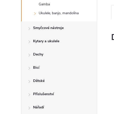
n
Gamba
e
Ukulele, banjo, mandolína
l
Smyčcové nástroje
Kytary a ukulele
Dechy
Bicí
Dětské
Příslušenství
Nářadí