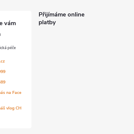
Přijímáme online
platby
.cz
999
489
nás na Face
náš vlog CH