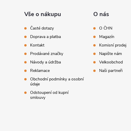
á
Vše o nákupu
O nás
p
Časté dotazy
O ČHN
Doprava a platba
Magazín
a
Kontakt
Komisní prodej
t
Prodávané značky
Napište nám
Návody a údržba
Velkoobchod
í
Reklamace
Naši partneři
Obchodní podmínky a osobní
údaje
Odstoupení od kupní
smlouvy