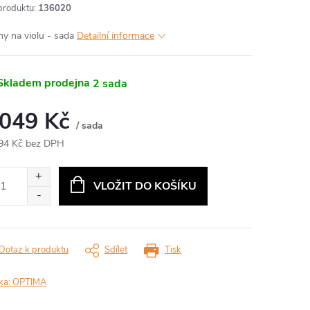
produktu:
136020
ny na violu - sada
Detailní informace
kladem prodejna
2 sada
 049 Kč
/ sada
94 Kč bez DPH
ná
:
VLOŽIT DO KOŠÍKU
Dotaz k produktu
Sdílet
Tisk
ka:
OPTIMA