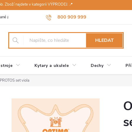
sob. Zboží najdete v kategorii VÝPRODEJ. 📍
800 909 999
ané značky
Návody a údržba
Reklamace
Obchodní podmínky 
HLEDAT
stroje
Kytary a ukulele
Dechy
Pří
PROTOS set viola
O
s