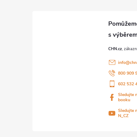
CHN.cz
info
@
chn
800 909 
602 532 
Sledujte 
booku
Sledujte 
N_CZ