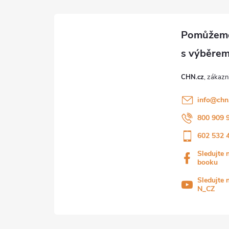
CHN.cz
info
@
chn
800 909 
602 532 
Sledujte 
booku
Sledujte 
N_CZ