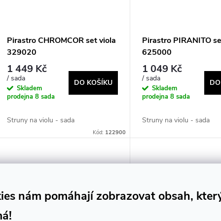
Pirastro CHROMCOR set viola
Pirastro PIRANITO set
329020
625000
1 449 Kč
1 049 Kč
/ sada
/ sada
DO KOŠÍKU
DO
Skladem
Skladem
prodejna
8 sada
prodejna
8 sada
Struny na violu - sada
Struny na violu - sada
Kód:
122900
ies nám pomáhají zobrazovat obsah, kter
má!