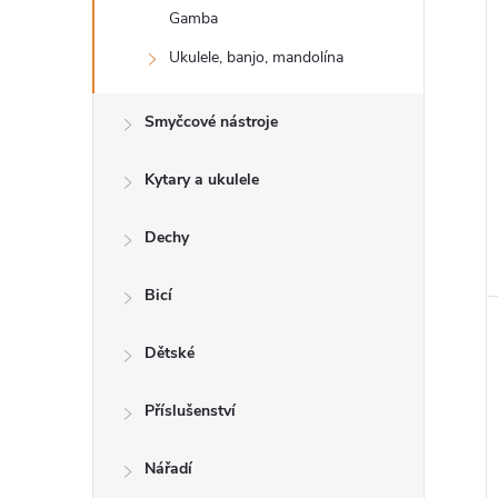
n
Gamba
e
Ukulele, banjo, mandolína
l
Smyčcové nástroje
Kytary a ukulele
Dechy
Bicí
Dětské
Příslušenství
Nářadí