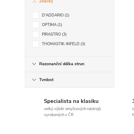
Značky
l
D'ADDARIO
1
OPTIMA
1
PIRASTRO
3
THOMASTIK-INFELD
3
í
Rezonanční délka strun
Tvrdost
r
Specialista na klasiku
velký výběr smyčcových nástrojů
o
vyrobených v ČR
h