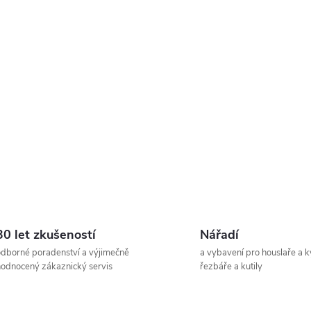
á
d
a
c
p
v
30 let zkušeností
Nářadí
dborné poradenství a výjimečně
a vybavení pro houslaře a k
k
odnocený zákaznický servis
řezbáře a kutily
y