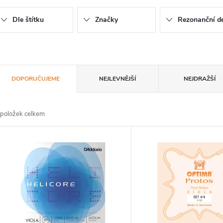
Dle štítku
Značky
Rezonanční dé
Ř
DOPORUČUJEME
NEJLEVNĚJŠÍ
NEJDRAŽŠÍ
a
položek celkem
z
V
e
ý
n
p