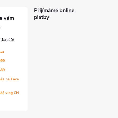
Přijímáme online
platby
.cz
999
489
nás na Face
náš vlog CH