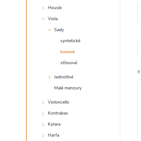
s
Housle
t
Viola
r
Sady
syntetické
a
kovové
n
střevové
8
n
Jednotlivé
Malé menzury
í
Violoncello
p
Kontrabas
í
a
Kytara
i
Harfa