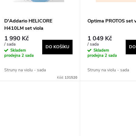
p
s
r
p
D'Addario HELICORE
Optima PROTOS set v
o
H410LM set viola
r
1 990 Kč
1 049 Kč
d
/ sada
/ sada
DO KOŠÍKU
DO
o
Skladem
Skladem
prodejna
2 sada
prodejna
2 sada
u
d
Struny na violu - sada
Struny na violu - sada
k
Kód:
131520
u
t
k
ů
t
ů