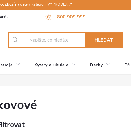
sob. Zboží najdete v kategorii VÝPRODEJ. 📍
800 909 999
ané značky
Návody a údržba
Reklamace
Obchodní podmínky 
HLEDAT
stroje
Kytary a ukulele
Dechy
Pří
kovové
iltrovat