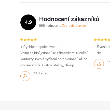
Hodnocení zákazníků
4,9
998 hodnocení
Zobrazit recenze
i
+ Rychlost, spolehlivost
+ Rychlost
Velmi solidní jednání se zákazníkem, funkční
- Nic.
kontakty, rychlé vyřízení od objednání, až po
1
dodání zboží. Kvalitní služby, děkuji!
23.3.2026
Z