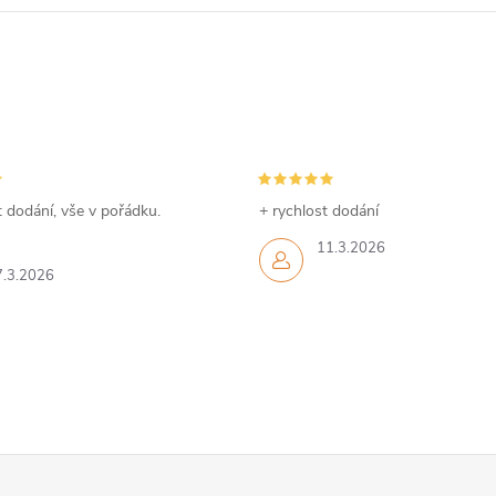
v
ý
p
s
 dodání, vše v pořádku.
+ rychlost dodání
u
11.3.2026
7.3.2026