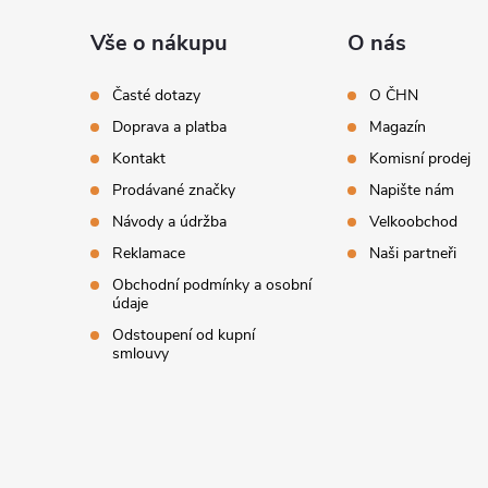
á
Vše o nákupu
O nás
p
Časté dotazy
O ČHN
Doprava a platba
Magazín
a
Kontakt
Komisní prodej
t
Prodávané značky
Napište nám
Návody a údržba
Velkoobchod
í
Reklamace
Naši partneři
Obchodní podmínky a osobní
údaje
Odstoupení od kupní
smlouvy