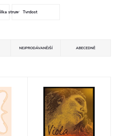
lka strun
Tvrdost
NEJPRODÁVANĚJŠÍ
ABECEDNĚ