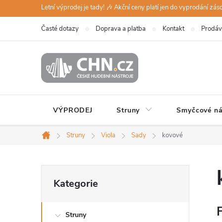
Přejít
Letní výprodej je tady! 🎶 Akční ceny platí jen do vyprodání zá
na
Časté dotazy
Doprava a platba
Kontakt
Prodáv
obsah
VÝPRODEJ
Struny
Smyčcové ná
Struny
Viola
Sady
kovové
Domů
P
Přeskočit
Kategorie
kategorie
o
F
Struny