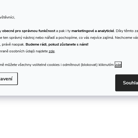
vštěvníci,
Thomastik SPIROCORE set
Thomastik SUPERFL
ty
obecné pro správnou funkčnost
a pak i ty
marketingové a analytické
. Díky těmto z
viola S23
set viola 23
 ten správný nástroj nebo nářadí a pochopíme, co vás nejvíce zajímá. Nechceme vá
, právě naopak.
Budeme rádi, pokud zůstanete s námi!
1 949 Kč
1 549 Kč
hraně osobních údajů najdete
zde
.
/ sada
/ sada
DO
DO KOŠÍKU
Skladem
Skladem
prodejna
prodejna
2 sada
ě můžete všechny volitelné cookies i odmítnout (blokovat) kliknutím
zde
>10 sada
avení
Struny na violu - sada
Souhl
Struny na violu - sada
Kód:
112200
O
v