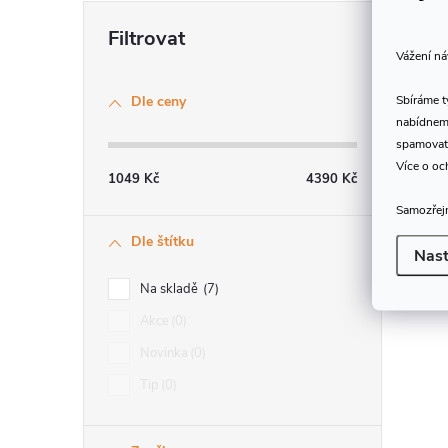
Vážení ná
Sbíráme 
Dle ceny
nabídneme
spamovat
Více o oc
1049
Kč
4390
Kč
Samozřejm
Dle štítku
Nast
Na skladě
7
Akce
0
Novinka
0
Tip
0