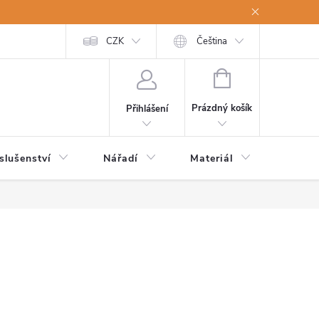
a osobní údaje
Odstoupení od kupní smlouvy
CZK
Čeština
NÁKUPNÍ
KOŠÍK
Prázdný košík
Přihlášení
slušenství
Nářadí
Materiál
Dětsk