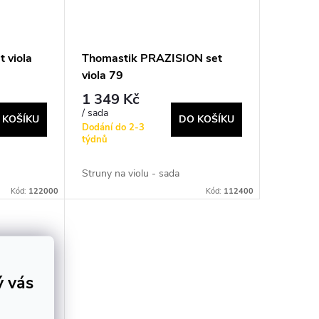
 viola
Thomastik PRAZISION set
viola 79
1 349 Kč
/ sada
 KOŠÍKU
DO KOŠÍKU
Dodání do 2-3
týdnů
Struny na violu - sada
Kód:
122000
Kód:
112400
ý vás