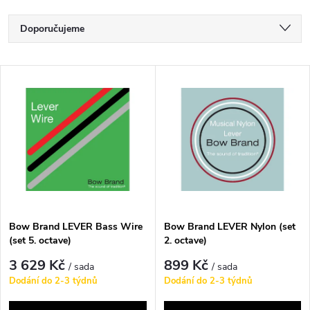
Ř
Doporučujeme
a
Nejlevnější
V
Nejdražší
z
ý
Nejprodávanější
e
p
Abecedně
n
i
í
s
p
Bow Brand LEVER Bass Wire
Bow Brand LEVER Nylon (set
(set 5. octave)
2. octave)
p
r
3 629 Kč
899 Kč
/ sada
/ sada
r
Dodání do 2-3 týdnů
Dodání do 2-3 týdnů
o