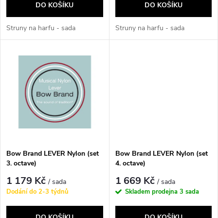
o
DO KOŠÍKU
DO KOŠÍKU
d
d
Struny na harfu - sada
Struny na harfu - sada
u
u
k
k
t
t
ů
ů
Bow Brand LEVER Nylon (set
Bow Brand LEVER Nylon (set
3. octave)
4. octave)
1 179 Kč
1 669 Kč
/ sada
/ sada
Dodání do 2-3 týdnů
Skladem prodejna
3 sada
DO KOŠÍKU
DO KOŠÍKU