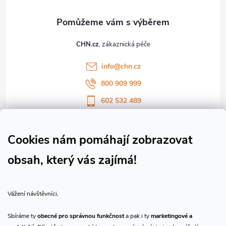
a
t
CHN.cz
í
info
@
chn.cz
800 909 999
602 532 489
Sledujte nás na Facebooku
Sledujte náš vlog CHN_CZ
Cookies nám pomáhají zobrazovat
obsah, který vás zajímá!
Vše o nákupu
Vážení návštěvníci,
O nás
Sbíráme ty
obecné pro správnou funkčnost
a pak i ty
marketingové a