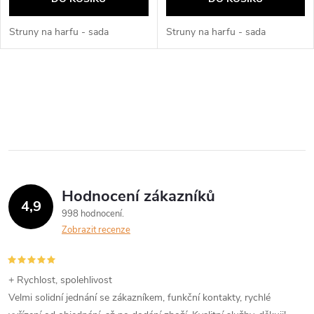
Struny na harfu - sada
Struny na harfu - sada
O
v
l
á
Hodnocení zákazníků
d
4,9
998 hodnocení
a
Zobrazit recenze
c
í
+ Rychlost, spolehlivost
Velmi solidní jednání se zákazníkem, funkční kontakty, rychlé