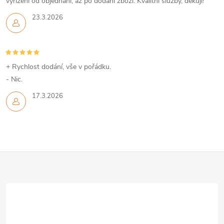
p
vyřízení od objednání, až po dodání zboží. Kvalitní služby, děkuji!
r
23.3.2026
v
k
+ Rychlost dodání, vše v pořádku.
y
- Nic.
v
17.3.2026
ý
p
Z
i
s
á
u
p