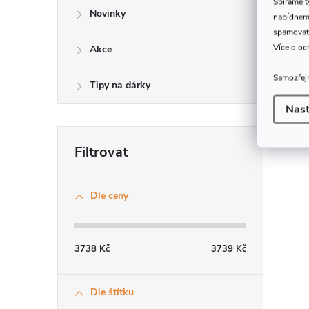
Sbíráme 
Novinky
nabídneme
spamovat
Více o oc
Akce
Samozřejm
Tipy na dárky
Nast
Dle ceny
3738
Kč
3739
Kč
Dle štítku