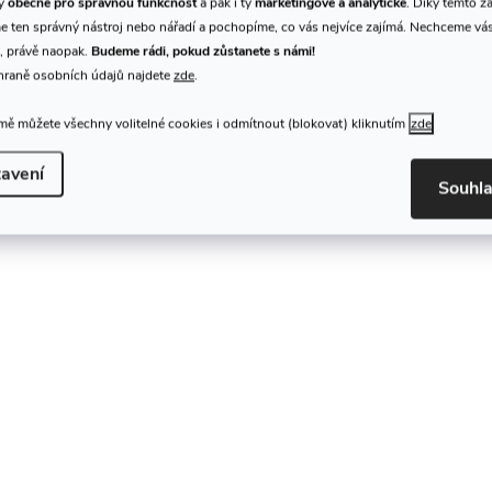
ty
obecné pro správnou funkčnost
a pak i ty
marketingové a analytické
. Díky těmto z
 ten správný nástroj nebo nářadí a pochopíme, co vás nejvíce zajímá. Nechceme vá
, právě naopak.
Budeme rádi, pokud zůstanete s námi!
hraně osobních údajů najdete
zde
.
ě můžete všechny volitelné cookies i odmítnout (blokovat) kliknutím
zde
avení
Souhl