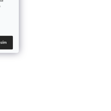
ase
s
asím