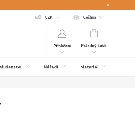
a osobní údaje
Odstoupení od kupní smlouvy
CZK
Čeština
NÁKUPNÍ
KOŠÍK
Prázdný košík
Přihlášení
slušenství
Nářadí
Materiál
Dětsk
í