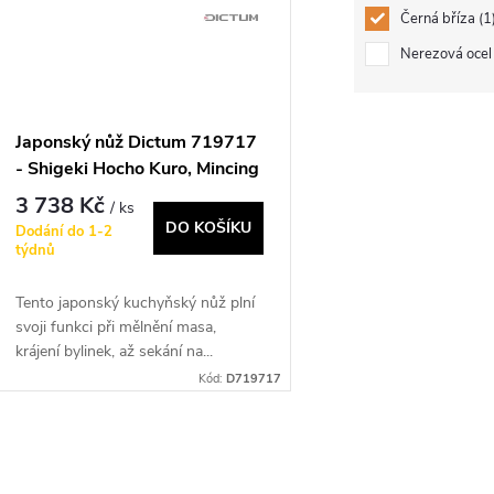
Černá bříza
1
p
Nerezová oce
s
r
p
Japonský nůž Dictum 719717
o
- Shigeki Hocho Kuro, Mincing
r
Knife
3 738 Kč
/ ks
d
DO KOŠÍKU
Dodání do 1-2
o
týdnů
u
d
Tento japonský kuchyňský nůž plní
svoji funkci při mělnění masa,
k
krájení bylinek, až sekání na...
u
Kód:
D719717
t
k
ů
O
t