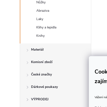
Nůžky
Abraziva
Laky
Klihy a lepidla
Knihy
i
Materiál
Komisní zboží
Cook
České značky
zají
Dárkové poukazy
Vážení ná
VÝPRODEJ