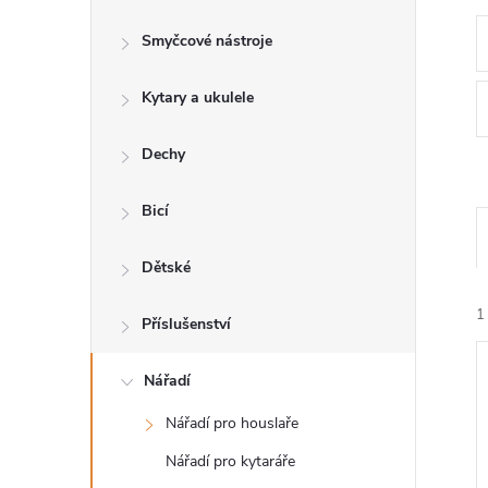
s
Smyčcové nástroje
t
Kytary a ukulele
r
a
Dechy
n
Bicí
n
Dětské
1
í
Příslušenství
p
Nářadí
Nářadí pro houslaře
a
Nářadí pro kytaráře