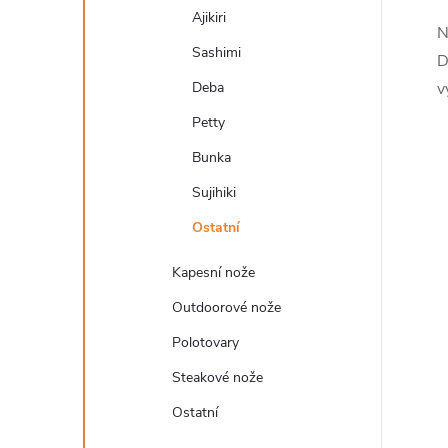
Ajikiri
N
l
Sashimi
D
v
Deba
Petty
Bunka
Sujihiki
Ostatní
í
Kapesní nože
Outdoorové nože
r
Polotovary
Steakové nože
Ostatní