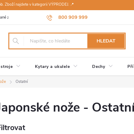
sob. Zboží najdete v kategorii VÝPRODEJ. 📍
800 909 999
ané značky
Návody a údržba
Reklamace
Obchodní podmínky 
HLEDAT
stroje
Kytary a ukulele
Dechy
Pří
nože
Ostatní
Japonské nože - Ostatn
iltrovat