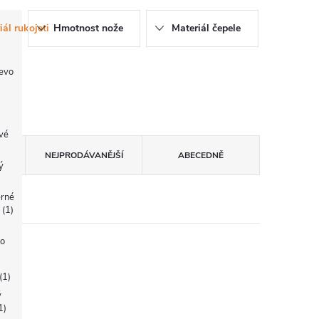
ál rukojeti
Hmotnost nože
Materiál čepele
evo
vé
NEJPRODÁVANĚJŠÍ
ABECEDNĚ
ý
erné
o
1
vo
1
ý
1