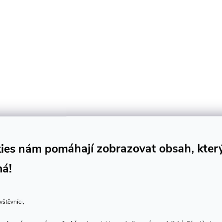
y
v
ý
p
s
u
ies nám pomáhají zobrazovat obsah, kter
má!
vštěvníci,