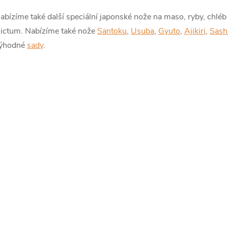
v
ů
abízíme také další speciální japonské nože na maso, ryby, chléb 
ictum. Nabízíme také nože
Santoku
,
Usuba
,
Gyuto
,
Ajikiri
,
Sash
ýhodné
sady
.
á
d
a
c
p
v
k