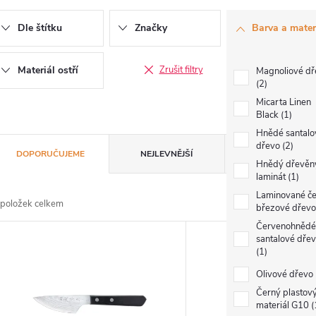
Dle štítku
Značky
Barva a materi
Materiál ostří
Zrušit filtry
Magnoliové dř
2
Micarta Linen
Black
1
Hnědé santalo
Ř
dřevo
2
DOPORUČUJEME
NEJLEVNĚJŠÍ
NEJDRAŽŠÍ
Hnědý dřevěn
a
laminát
1
Laminované č
položek celkem
březové dřev
z
V
Červenohnědé
santalové dře
e
1
ý
Olivové dřevo
n
Černý plastov
p
materiál G10