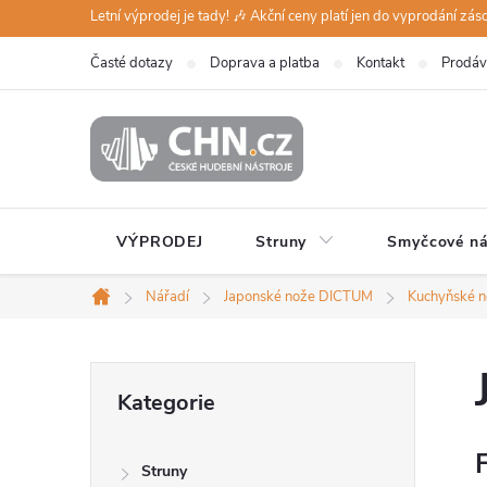
Přejít
Letní výprodej je tady! 🎶 Akční ceny platí jen do vyprodání zá
na
Časté dotazy
Doprava a platba
Kontakt
Prodáv
obsah
VÝPRODEJ
Struny
Smyčcové ná
Nářadí
Japonské nože DICTUM
Kuchyňské 
Domů
P
Přeskočit
Kategorie
kategorie
o
F
Struny