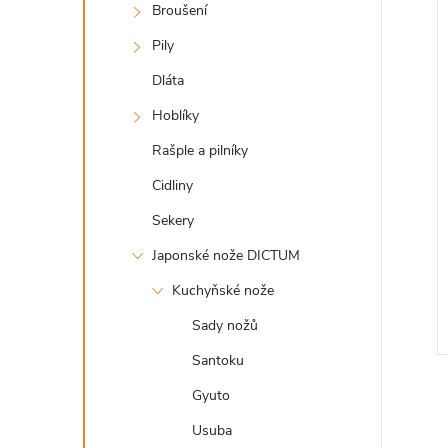
n
í
Broušení
i
e
Pily
Dláta
l
Hoblíky
Rašple a pilníky
Cidliny
Sekery
Japonské nože DICTUM
Kuchyňské nože
Sady nožů
Santoku
Gyuto
Usuba