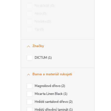
Na skladě
0
Akce
0
Novinka
0
Tip
0
Značky
DICTUM
1
Barva a materiál rukojeti
Magnoliové dřevo
2
Micarta Linen Black
1
Hnědé santalové dřevo
2
Hnědý dřevěný laminát
1