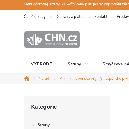
Přejít
Letní výprodej je tady! 🎶 Akční ceny platí jen do vyprodání zá
na
Časté dotazy
Doprava a platba
Kontakt
Prodáv
obsah
VÝPRODEJ
Struny
Smyčcové ná
Nářadí
Pily
Japonské pily
Japonské pily 
Domů
P
Přeskočit
Kategorie
kategorie
o
Struny