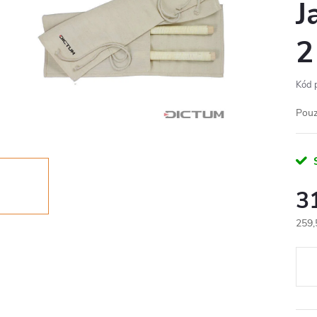
J
2
Kód 
Pouz
S
3
259,
Měr
cena