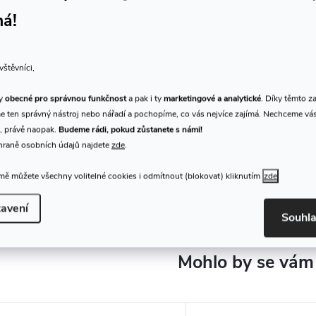
má!
Dictum 712114 - Ryoba
Dictum 712654 - Hatt
Compact 180, Wooden
Ryoba 240
vštěvníci,
Handle
967 Kč
855 Kč
Skladem
Skladem
DO KOŠÍKU
DO
ty
obecné pro správnou funkčnost
a pak i ty
marketingové a analytické
. Díky těmto z
prodejna
1 ks
prodejna
4 ks
 ten správný nástroj nebo nářadí a pochopíme, co vás nejvíce zajímá. Nechceme vá
, právě naopak.
Budeme rádi, pokud zůstanete s námi!
Kód:
D712114
hraně osobních údajů najdete
zde
.
ě můžete všechny volitelné cookies i odmítnout (blokovat) kliknutím
zde
avení
Souhl