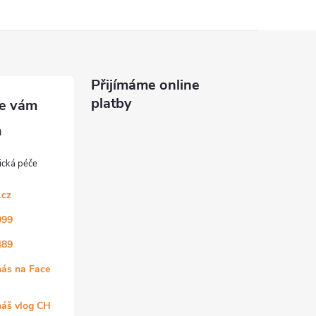
Přijímáme online
platby
.cz
999
489
nás na Face
náš vlog CH