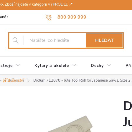
sob. Zboží najdete v kategorii VÝPRODEJ. 📍
800 909 999
ané značky
Návody a údržba
Reklamace
Obchodní podmínky 
HLEDAT
stroje
Kytary a ukulele
Dechy
Pří
- příslušenství
Dictum 712878 - Jute Tool Roll for Japanese Saws, Size 2
D
J