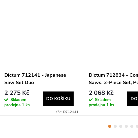
Dictum 712141 - Japanese
Dictum 712834 - Co
Saw Set Duo
Saws, 3-Piece Set, 
Grip
2 275 Kč
2 068 Kč
DO KOŠÍKU
DO
Skladem
Skladem
prodejna
1 ks
prodejna
1 ks
Kód:
D712141