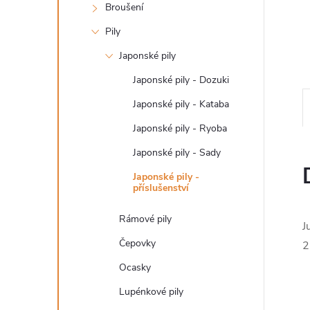
n
Broušení
e
Pily
Japonské pily
l
Japonské pily - Dozuki
Japonské pily - Kataba
Japonské pily - Ryoba
Japonské pily - Sady
Japonské pily -
příslušenství
Rámové pily
J
Čepovky
2
Ocasky
Lupénkové pily