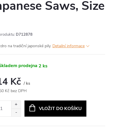
apanese Saws, Size
produktu:
D712878
dro na tradiční japonské pily.
Detailní informace
kladem prodejna
2 ks
14 Kč
/ ks
50 Kč bez DPH
ná
:
VLOŽIT DO KOŠÍKU