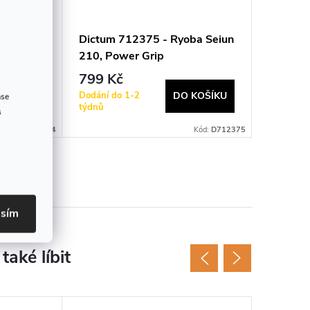
ori
Dictum 712375 - Ryoba Seiun
Dictum 
210, Power Grip
Ryoba
799 Kč
2 647
Dodání do 1-2
Dodání d
 KOŠÍKU
DO KOŠÍKU
ase
týdnů
týdnů
s
Kód:
D712654
Kód:
D712375
asím