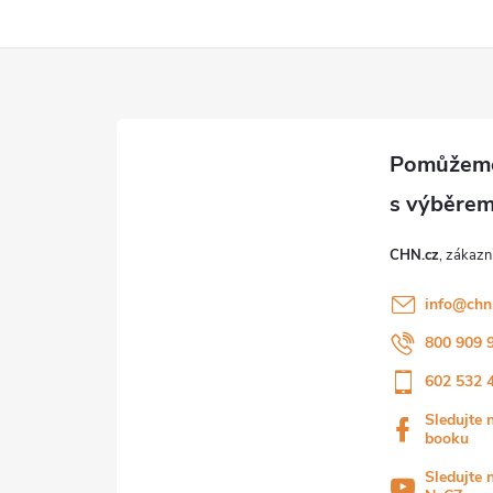
CHN.cz
info
@
chn
800 909 
602 532 
Sledujte 
booku
Sledujte 