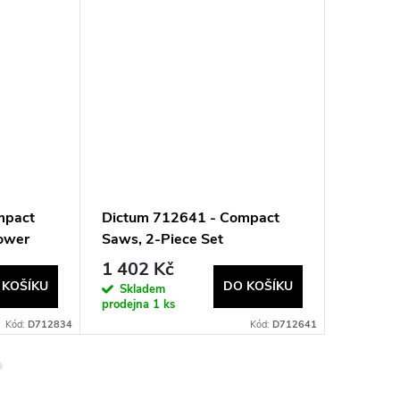
mpact
Dictum 712641 - Compact
Dictum
Power
Saws, 2-Piece Set
Guide S
1 402 Kč
2 272
 KOŠÍKU
DO KOŠÍKU
Skladem
Sklad
prodejna
1 ks
prodejna
Kód:
D712834
Kód:
D712641