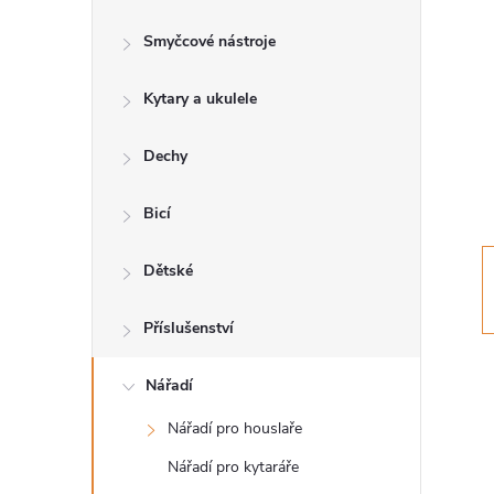
s
Smyčcové nástroje
t
Kytary a ukulele
r
a
Dechy
n
Bicí
n
Dětské
í
Příslušenství
p
Nářadí
Nářadí pro houslaře
a
Nářadí pro kytaráře