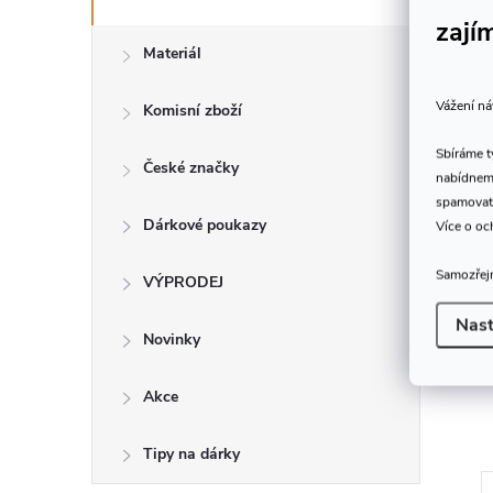
zají
Materiál
ila Dictum 712385
Dictum 712123 - Ryoba
 Traditional Grip
Restauro 125
Vážení ná
Komisní zboží
648 Kč
Skladem
DO KOŠÍKU
DO KOŠÍKU
Sbíráme 
České značky
prodejna
1 ks
nabídneme
spamovat
Kód:
D712385
Kód:
D712123
Dárkové poukazy
Více o oc
Samozřejm
VÝPRODEJ
Nast
Novinky
Akce
Tipy na dárky