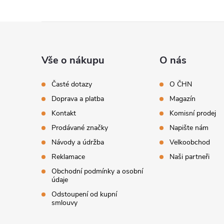
Z
á
Vše o nákupu
O nás
p
Časté dotazy
O ČHN
Doprava a platba
Magazín
a
Kontakt
Komisní prodej
t
Prodávané značky
Napište nám
Návody a údržba
Velkoobchod
í
Reklamace
Naši partneři
Obchodní podmínky a osobní
údaje
Odstoupení od kupní
smlouvy