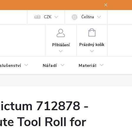
a osobní údaje
Odstoupení od kupní smlouvy
CZK
Čeština
NÁKUPNÍ
KOŠÍK
Prázdný košík
Přihlášení
slušenství
Nářadí
Materiál
Dětsk
ictum 712878 -
ute Tool Roll for