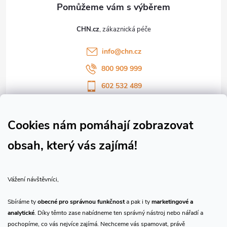
t
CHN.cz
í
info
@
chn.cz
800 909 999
602 532 489
Sledujte nás na Facebooku
Sledujte náš vlog CHN_CZ
Cookies nám pomáhají zobrazovat
obsah, který vás zajímá!
Vše o nákupu
Vážení návštěvníci,
O nás
Sbíráme ty
obecné pro správnou funkčnost
a pak i ty
marketingové a
analytické
. Díky těmto zase nabídneme ten správný nástroj nebo nářadí a
Přijímáme online platby
pochopíme, co vás nejvíce zajímá. Nechceme vás spamovat, právě