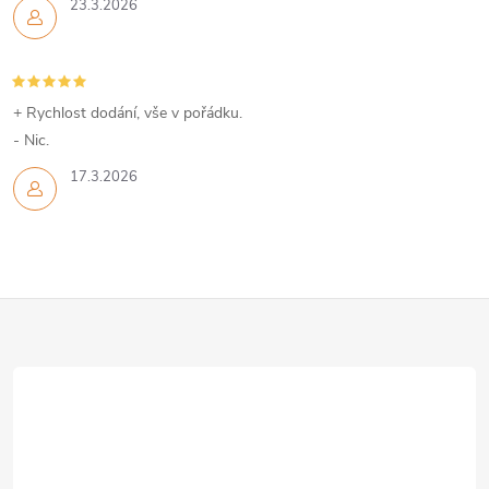
23.3.2026
+ Rychlost dodání, vše v pořádku.
- Nic.
17.3.2026
Z
á
p
a