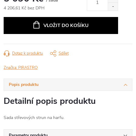
/ sada
4 206,61 Kč bez DPH
Měrná
cena:
VLOŽIT DO KOŠÍKU
Dotaz k produktu
Sdílet
Značka:
PIRASTRO
Popis produktu
Detailní popis produktu
Sada střevových strun na harfu.
Parametry produktu