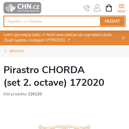
Přejít
NÁKUPNÍ
KOŠÍK
na
obsah
HLEDAT
Letní výprodej je tady! 🎶 Akční ceny platí jen do vyprodání zásob.
Zboží najdete v kategorii VÝPRODEJ. 📍
střevové
Pirastro CHORDA
(set 2. octave) 172020
Kód produktu:
126120